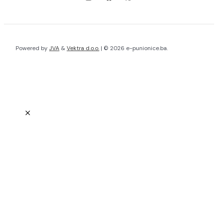
Powered by
JVA
&
Vektra d.o.o.
| © 2026 e-punionice.ba.