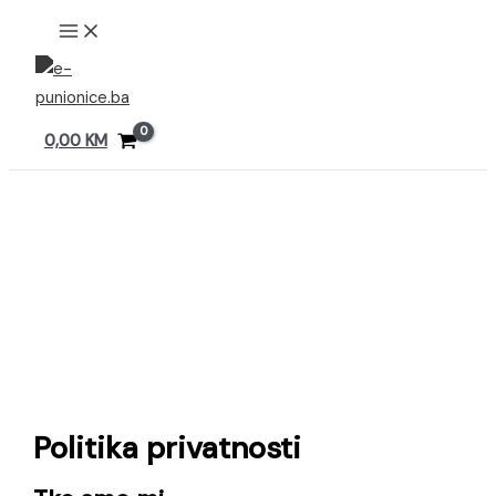
Preskoči
MAIN
MENU
na
sadržaj
0,00
KM
Politika privatnosti