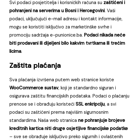
Svi podaci posjetitelja i korisničkih računa su
zaštićeni i
pohranjeni na serverima u Bosni i Hercegovini
. Vaši
podaci, uključujući e-mail adresu i kontakt informacije,
mogu se koristiti isključivo za marketinške svrhe i
promociju sadržaja e-punionice.ba.
Podaci nikada neće
biti prodavani ili dijeljeni bilo kakvim tvrtkama ili trećim
licima
.
Zaštita plaćanja
Sva plaćanja izvršena putem web stranice koriste
WooCommerce sustav
, koji je standardno siguran i
osigurava zaštitu financijskih podataka. Podaci o plaćanju
prenose se i obrađuju koristeći
SSL enkripciju
, a svi
podaci su zaštićeni prema najvišim sigurnosnim
standardima. Naša web stranica
ne pohranjuje brojeve
kreditnih kartica niti druge osjetljive financijske podatke
– sve se obrađuje isključivo preko sigurnih i ovlaštenih