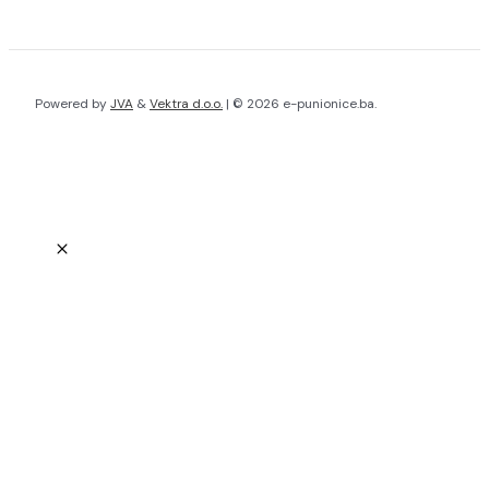
Powered by
JVA
&
Vektra d.o.o.
| © 2026 e-punionice.ba.