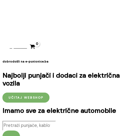
Preskoči
MAIN
MENU
na
sadržaj
0,00
KM
dobrodošli na e-punionice.ba
Najbolji punjači i dodaci za električna
vozila
UČITAJ WEBSHOP
Imamo sve za električne automobile
Products
search