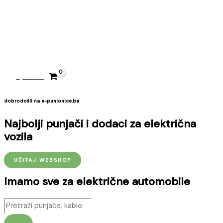
Preskoči
MAIN
MENU
na
sadržaj
0,00
KM
dobrodošli na e-punionice.ba
Najbolji punjači i dodaci za električna
vozila
UČITAJ WEBSHOP
Imamo sve za električne automobile
Products
search