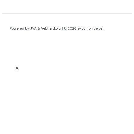
Powered by
JVA
&
Vektra d.o.o.
| © 2026 e-punionice.ba.