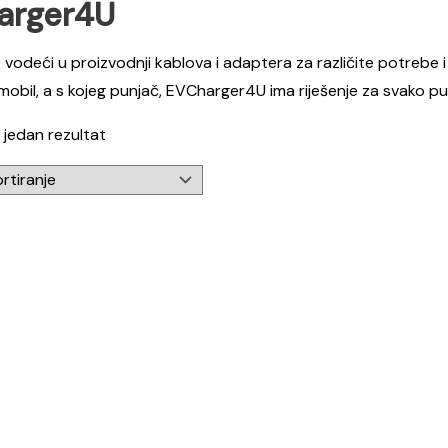
arger4U
e vodeći u proizvodnji kablova i adaptera za različite potrebe i 
mobil, a s kojeg punjač, EVCharger4U ima riješenje za svako pu
 jedan rezultat
njeno
0
od 5
e 2 adapter za punjenje GB/T automobil