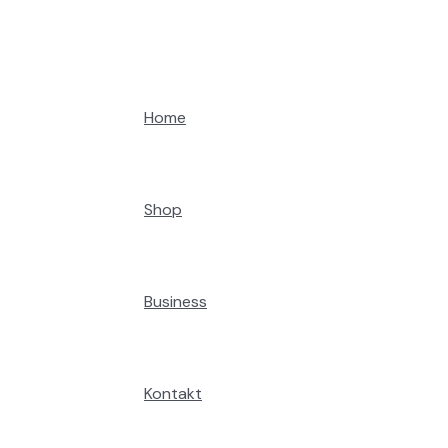
v
v
a
o
o
d
d
a
a
Home
Shop
Business
Kontakt