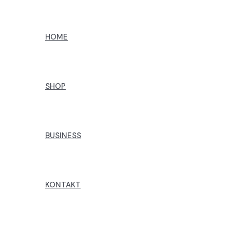
Preskoči
na
HOME
sadržaj
SHOP
BUSINESS
KONTAKT