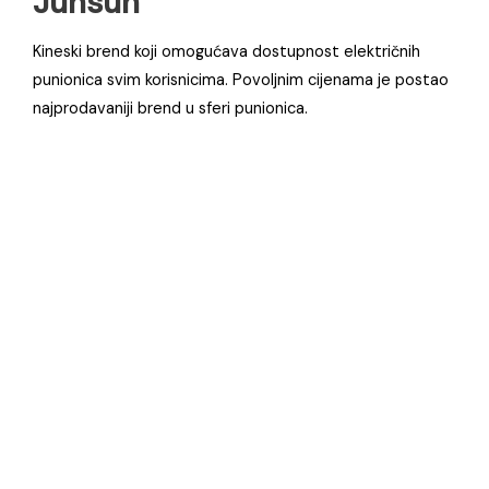
Junsun
Kineski brend koji omogućava dostupnost električnih
punionica svim korisnicima. Povoljnim cijenama je postao
najprodavaniji brend u sferi punionica.
Ocijenjeno
5.00
od 5
Priključni kabal za spajanje
električnog vozila (EV) na AC javne
punionice | Type 2 | 5 metara