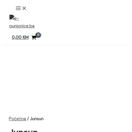
Preskoči
MAIN
MENU
na
sadržaj
0,00
KM
Početna
/ Junsun