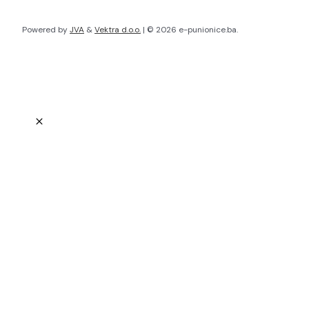
Powered by
JVA
&
Vektra d.o.o.
| © 2026 e-punionice.ba.