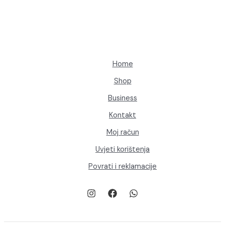
a
d
o
z
z
a
d
v
v
a
o
o
d
d
Home
a
a
Shop
Business
Kontakt
Moj račun
Uvjeti korištenja
Povrati i reklamacije