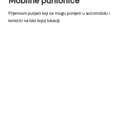
Mobilne punionice
Prijenosni punjači koji se mogu ponijeti u automobilu i
koristiti na bilo kojoj lokaciji.
Ocijenjeno
0
od 5
dé Monofazni bijeli punjač za
električni automobil snage 3,7kW s
adapterom za plavu CEE utičnicu