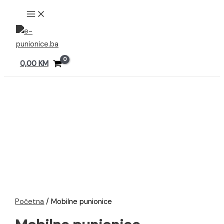
Preskoči
MAIN
MENU
na
sadržaj
0,00
KM
Početna
/ Mobilne punionice