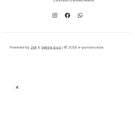
Powered by
JVA
&
Vektra d.o.o.
| © 2026 e-punionice.ba.