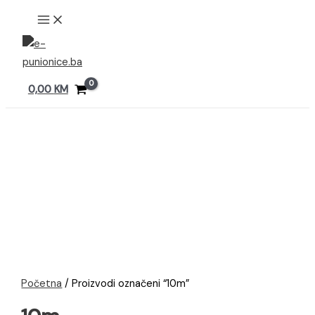
Preskoči
MAIN
MENU
na
sadržaj
0,00
KM
Početna
/ Proizvodi označeni “10m”