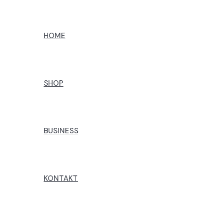
Preskoči
na
HOME
sadržaj
SHOP
BUSINESS
KONTAKT