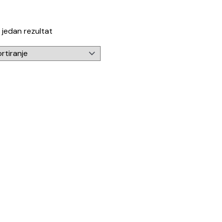
 jedan rezultat
njeno
0
od 5
Monofazni punjač za električni automobi
00
KM