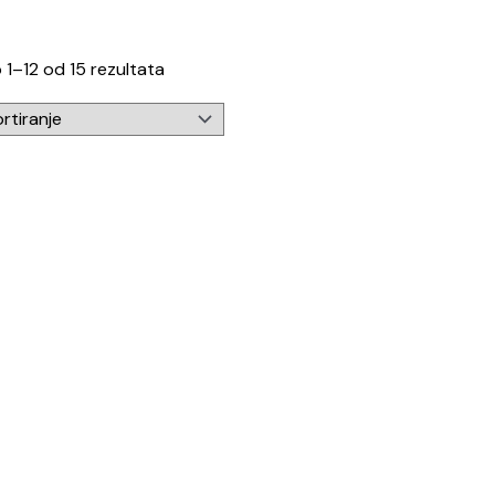
 1–12 od 15 rezultata
njeno
0
od 5
onofazni bijeli punjač za električni aut
pterom za plavu CEE utičnicu (Limited E
Raspon
00
KM
–
690,00
KM