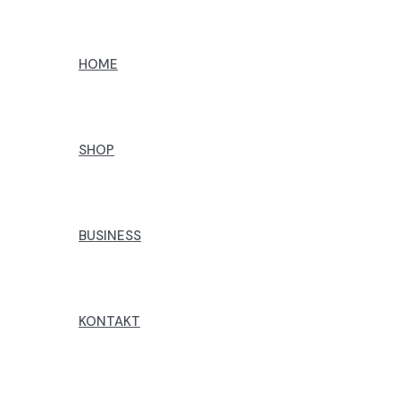
Preskoči
na
HOME
sadržaj
SHOP
BUSINESS
KONTAKT