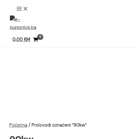
Preskoči
MAIN
MENU
na
sadržaj
0,00
KM
Početna
/ Proizvodi označeni “90kw”