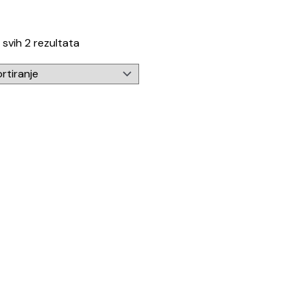
 svih 2 rezultata
njeno
0
od 5
Wallbox monofazna punionica za punjenje 
 s otvorenim žicama (BIJELI) | WIFI
Raspon
00
KM
–
1.010,00
KM