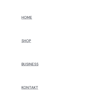
Preskoči
na
HOME
sadržaj
SHOP
BUSINESS
KONTAKT