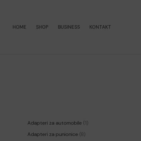
Preskoči
na
sadržaj
HOME
SHOP
BUSINESS
KONTAKT
1
Adapteri za automobile
1
p
8
Adapteri za punionice
8