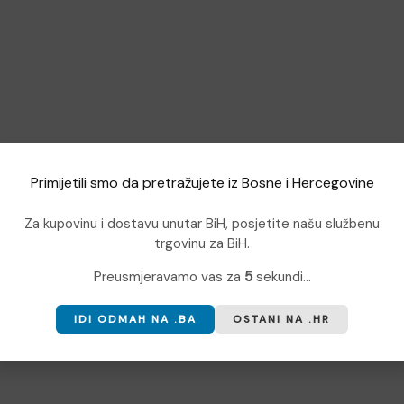
Primijetili smo da pretražujete iz Bosne i Hercegovine
Za kupovinu i dostavu unutar BiH, posjetite našu službenu
trgovinu za BiH.
Preusmjeravamo vas za
4
sekundi...
IDI ODMAH NA .BA
OSTANI NA .HR