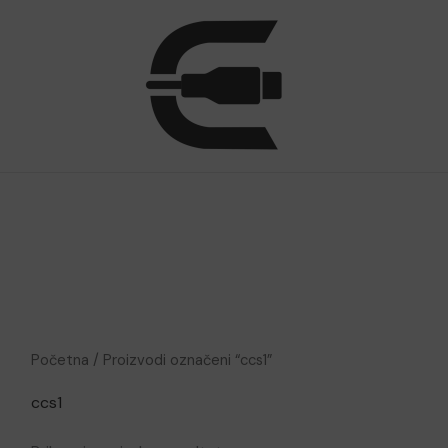
Početna
/ Proizvodi označeni “ccs1”
ccs1