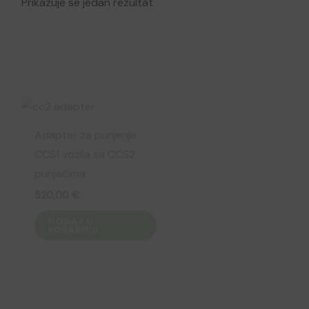
Prikazuje se jedan rezultat
Adapter za punjenje
CCS1 vozila sa CCS2
punjačima
520,00
€
DODAJ U
KOŠARICU