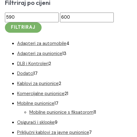
Filtriraj po cijeni
M
M
i
a
FILTRIRAJ
n
k
c
s
4
Adapteri za automobile
4
i
c
p
1
Adapteri za punionice
13
j
i
r
3
2
DLB i Kontroleri
2
e
j
o
p
p
1
Dodatci
17
n
e
i
r
r
7
2
Kablovi za punionice
2
a
n
z
o
o
p
p
2
Komercijalne punionice
21
a
v
i
i
r
r
1
1
Mobilne punionice
17
o
z
z
o
o
p
7
1
Mobilne punionice s fiksatorom
11
d
v
v
i
i
r
p
1
9
Osigurači i sklopke
9
a
o
o
z
z
o
r
p
p
7
Priključni kablovi za javne punionice
7
d
d
v
v