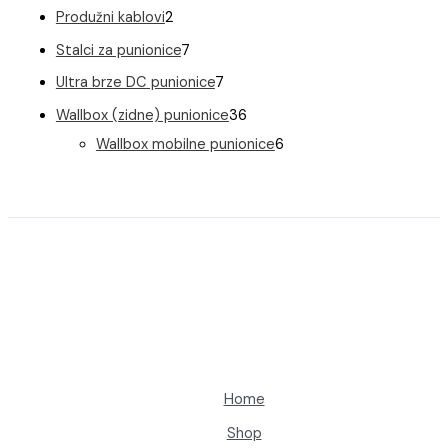
i
o
r
r
p
a
2
Produžni kablovi
2
a
o
o
z
i
o
o
r
p
7
Stalci za punionice
7
d
d
v
z
i
i
o
r
p
a
7
Ultra brze DC punionice
7
a
o
v
z
z
i
o
r
p
3
Wallbox (zidne) punionice
36
d
o
v
v
z
i
o
r
6
6
Wallbox mobilne punionice
6
d
o
o
v
z
i
o
p
p
a
d
d
o
v
z
i
r
r
a
a
d
o
v
z
o
o
a
d
o
v
i
i
a
d
o
z
z
a
d
v
v
a
o
o
d
d
Home
a
a
Shop