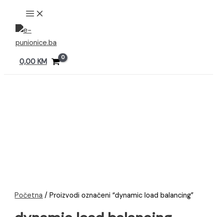
Preskoči
MAIN
MENU
na
sadržaj
0,00
KM
Početna
/ Proizvodi označeni “dynamic load balancing”