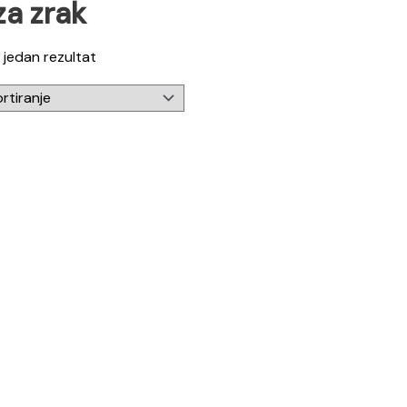
 za zrak
 jedan rezultat
njeno
0
od 5
er zraka za Model 3/Y
Raspon
0
KM
–
359,00
KM
cijena: