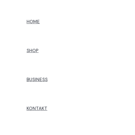
Preskoči
na
HOME
sadržaj
SHOP
BUSINESS
KONTAKT