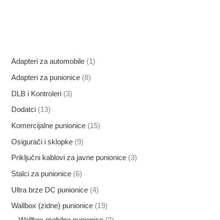
1
Adapteri za automobile
1
p
8
Adapteri za punionice
8
r
p
3
DLB i Kontroleri
3
o
r
p
1
Dodatci
13
i
o
r
3
1
Komercijalne punionice
15
z
i
o
p
5
9
Osigurači i sklopke
9
v
z
i
r
p
p
3
Priključni kablovi za javne punionice
3
o
v
z
o
r
r
p
6
Stalci za punionice
6
d
o
v
i
o
o
r
p
4
Ultra brze DC punionice
4
d
o
z
i
i
o
r
p
a
1
Wallbox (zidne) punionice
19
d
v
z
z
i
o
r
9
2
Wallbox mobilne punionice
2