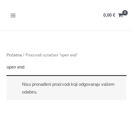
Preskoči
na
0,00
€
sadržaj
Početna
/ Proizvodi označeni “open end”
open end
Nisu pronađeni proizvodi koji odgovaraju vašem
odabiru.