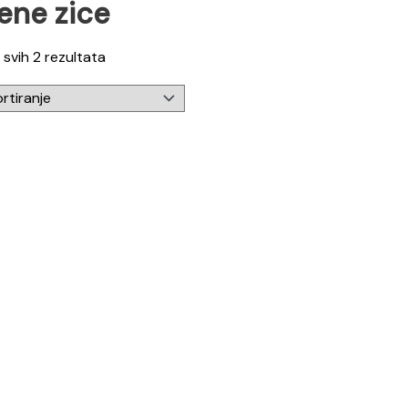
ene zice
 svih 2 rezultata
njeno
0
od 5
ilna wallbox punionica snage 11kW s otv
ključkom
00
KM