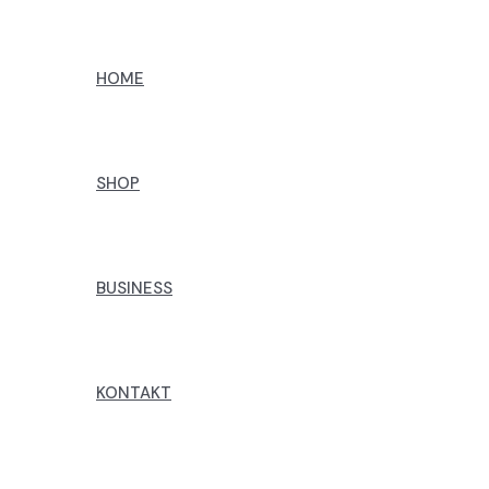
Preskoči
na
HOME
sadržaj
SHOP
BUSINESS
KONTAKT