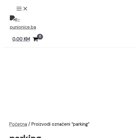
Preskoči
MAIN
MENU
na
sadržaj
0,00
KM
Početna
/ Proizvodi označeni “parking”