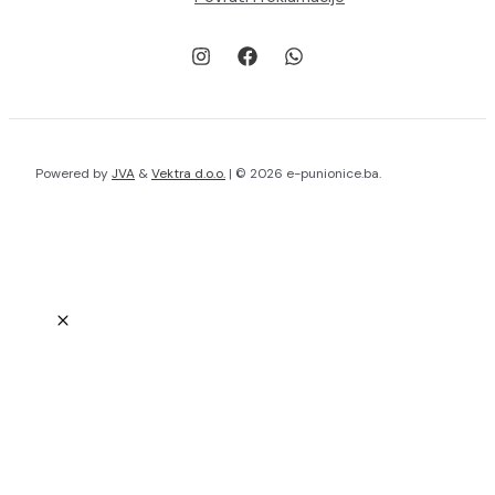
Powered by
JVA
&
Vektra d.o.o.
| © 2026 e-punionice.ba.