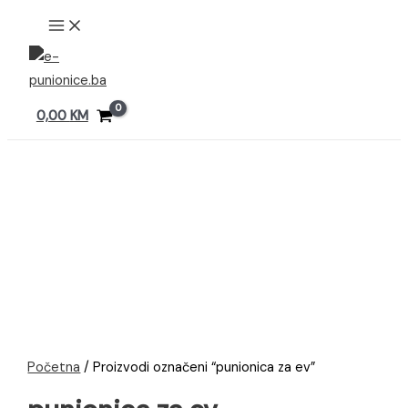
Preskoči
MAIN
MENU
na
sadržaj
0,00
KM
Početna
/ Proizvodi označeni “punionica za ev”