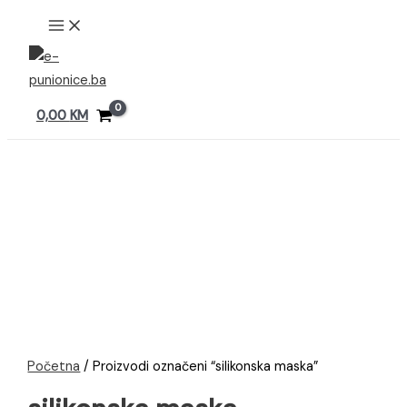
Preskoči
MAIN
MENU
na
sadržaj
0,00
KM
Početna
/ Proizvodi označeni “silikonska maska”