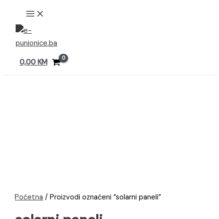
Preskoči
MAIN
MENU
na
sadržaj
0,00
KM
Početna
/ Proizvodi označeni “solarni paneli”