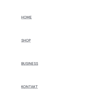
Preskoči
na
HOME
sadržaj
SHOP
BUSINESS
KONTAKT