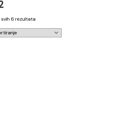
2
 svih 6 rezultata
njeno
5.00
od 5
ač za električna vozila (EV) snage 11kW (t
Raspon
00
KM
–
630,00
KM
cijena: