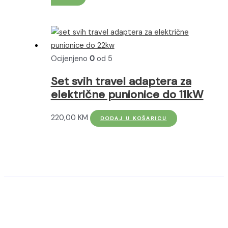
proizvod
od
ima
610,00 KM
više
do
varijanti.
780,00 KM
Ocijenjeno
0
od 5
Opcije
se
Set svih travel adaptera za
mogu
električne punionice do 11kW
odabrati
na
220,00
KM
DODAJ U KOŠARICU
stranici
proizvoda