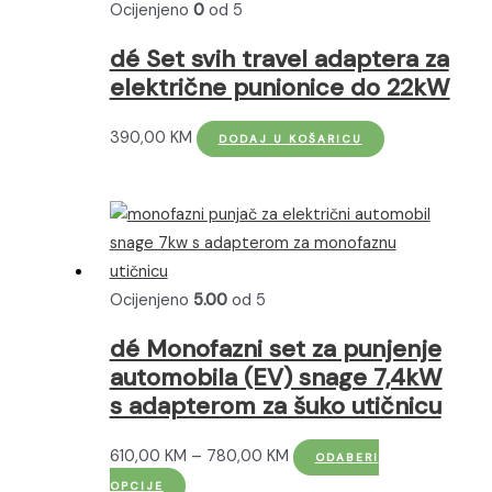
Ocijenjeno
0
od 5
dé Set svih travel adaptera za
električne punionice do 22kW
390,00
KM
DODAJ U KOŠARICU
Ocijenjeno
5.00
od 5
dé Monofazni set za punjenje
automobila (EV) snage 7,4kW
s adapterom za šuko utičnicu
Raspon
610,00
KM
–
780,00
KM
ODABERI
Ovaj
cijena:
OPCIJE