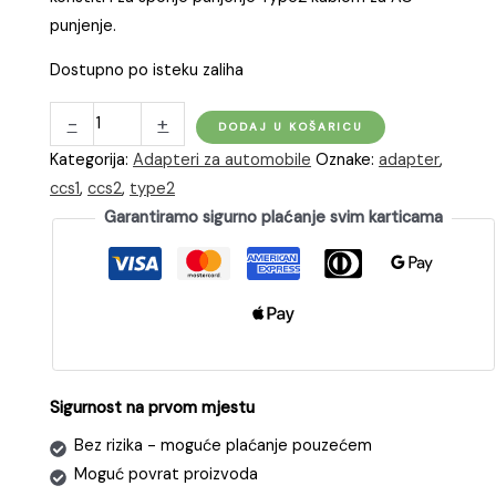
punjenje.
Dostupno po isteku zaliha
Adapter
-
+
DODAJ U KOŠARICU
za
Kategorija:
Adapteri za automobile
Oznake:
adapter
,
punjenje
ccs1
,
ccs2
,
type2
CCS1
Garantiramo sigurno plaćanje svim karticama
vozila
sa
CCS2
punjačima
količina
Sigurnost na prvom mjestu
Bez rizika - moguće plaćanje pouzećem
Moguć povrat proizvoda