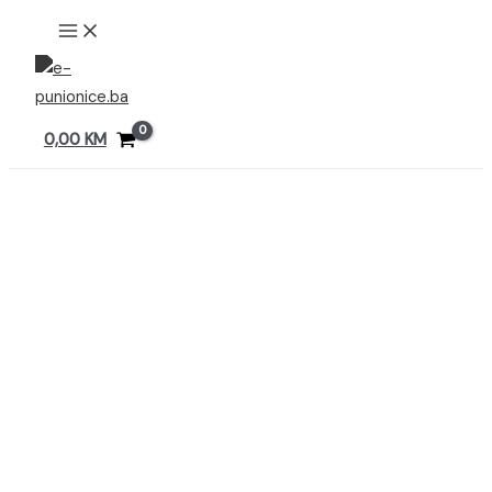
Preskoči
MAIN
MENU
na
sadržaj
0,00
KM