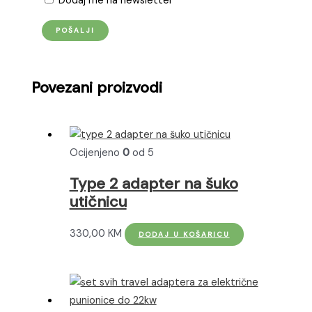
Dodaj me na newsletter
Povezani proizvodi
Ocijenjeno
0
od 5
Type 2 adapter na šuko
utičnicu
330,00
KM
DODAJ U KOŠARICU