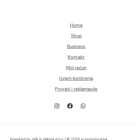
Home
Shop
Business
Kontakt
Moj račun
Uvjeti korištenja
Povrati i reklamacije
Powered by
JVA
&
Vektra d.o.o.
| © 2026 e-punionice.ba.