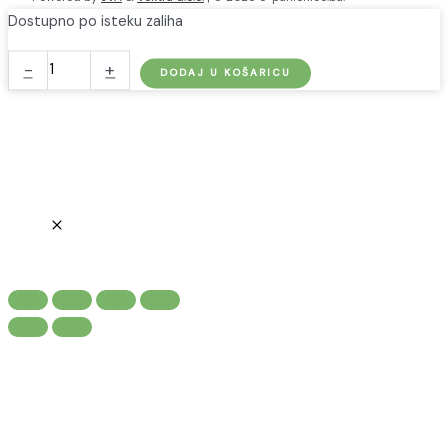
Dostupno po isteku zaliha
Adapter
-
+
DODAJ U KOŠARICU
za
punjenje
CCS1
vozila
sa
CCS2
punjačima
količina