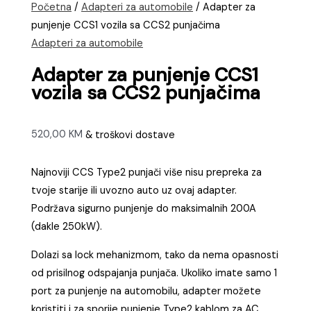
Početna
/
Adapteri za automobile
/ Adapter za
punjenje CCS1 vozila sa CCS2 punjačima
Adapteri za automobile
Adapter za punjenje CCS1
vozila sa CCS2 punjačima
520,00
KM
& troškovi dostave
Najnoviji CCS Type2 punjači više nisu prepreka za
tvoje starije ili uvozno auto uz ovaj adapter.
Podržava sigurno punjenje do maksimalnih 200A
(dakle 250kW).
Dolazi sa lock mehanizmom, tako da nema opasnosti
od prisilnog odspajanja punjača. Ukoliko imate samo 1
port za punjenje na automobilu, adapter možete
koristiti i za sporije punjenje Type2 kablom za AC