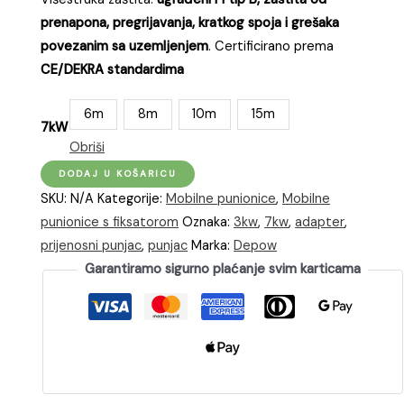
prenapona, pregrijavanja, kratkog spoja i grešaka
povezanim sa uzemljenjem
. Certificirano prema
CE/DEKRA standardima
6m
8m
10m
15m
7kW
Obriši
dé
DODAJ U KOŠARICU
Monofazni
SKU:
N/A
Kategorije:
Mobilne punionice
,
Mobilne
set
punionice s fiksatorom
Oznaka:
3kw
,
7kw
,
adapter
,
za
prijenosni punjac
,
punjac
Marka:
Depow
punjenje
Garantiramo sigurno plaćanje svim karticama
automobila
(EV)
snage
7,4kW
s