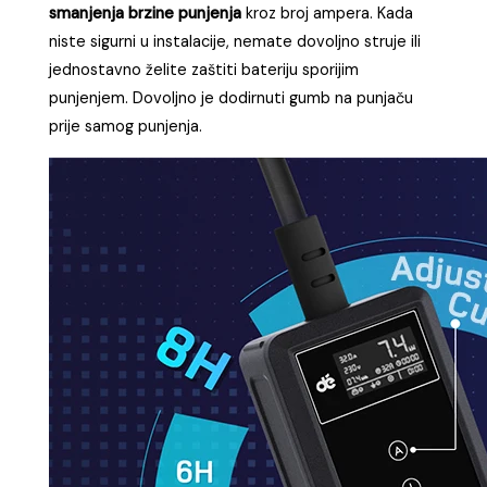
smanjenja brzine punjenja
kroz broj ampera. Kada
niste sigurni u instalacije, nemate dovoljno struje ili
jednostavno želite zaštiti bateriju sporijim
punjenjem. Dovoljno je dodirnuti gumb na punjaču
prije samog punjenja.