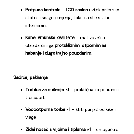
Potpuna kontrola
–
LCD zaslon
uvijek prikazuje
status i snagu punjenja, tako da ste stalno
informirani.
Kabel vrhunske kvalitete
– mat završna
obrada čini ga
protukliznim, otpornim na
habanje i dugotrajno pouzdanim
.
Sadržaj pakiranja:
Torbica za nošenje ×1
– praktična za pohranu i
transport
Vodootporna torba ×1
– štiti punjač od kiše i
vlage
Zidni nosač s vijcima i tiplama ×1
– omogućuje