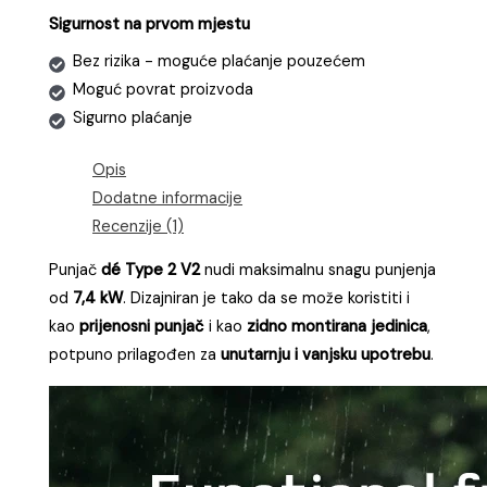
adapterom
Sigurnost na prvom mjestu
za
šuko
Bez rizika - moguće plaćanje pouzećem
utičnicu
Moguć povrat proizvoda
količina
Sigurno plaćanje
Opis
Dodatne informacije
Recenzije (1)
Punjač
dé Type 2 V2
nudi maksimalnu snagu punjenja
od
7,4 kW
. Dizajniran je tako da se može koristiti i
kao
prijenosni punjač
i kao
zidno montirana jedinica
,
potpuno prilagođen za
unutarnju i vanjsku upotrebu
.