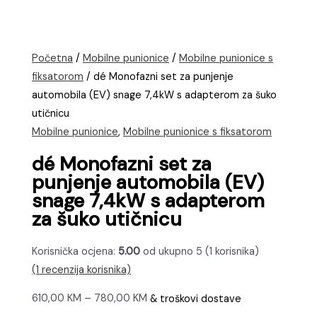
Početna
/
Mobilne punionice
/
Mobilne punionice s
fiksatorom
/ dé Monofazni set za punjenje
automobila (EV) snage 7,4kW s adapterom za šuko
utičnicu
Mobilne punionice
,
Mobilne punionice s fiksatorom
dé Monofazni set za
punjenje automobila (EV)
snage 7,4kW s adapterom
za šuko utičnicu
Korisnička ocjena:
5.00
od ukupno 5 (
1
korisnika)
(
1
recenzija korisnika)
Raspon
610,00
KM
–
780,00
KM
& troškovi dostave
cijena: