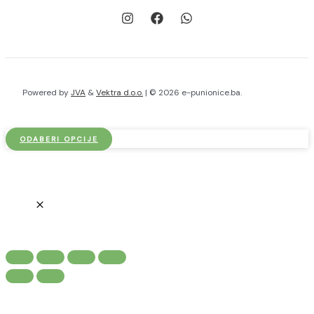
Powered by
JVA
&
Vektra d.o.o.
| © 2026 e-punionice.ba.
ODABERI OPCIJE