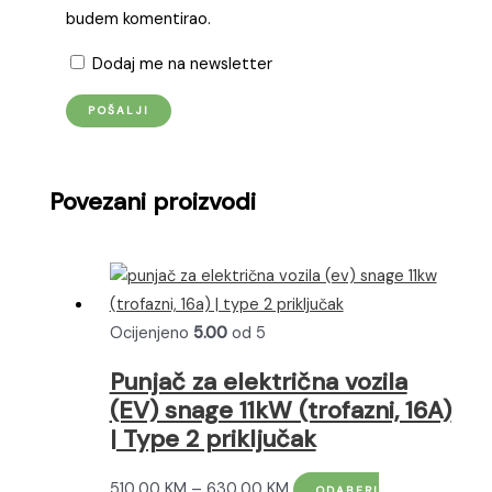
budem komentirao.
Dodaj me na newsletter
Povezani proizvodi
Ocijenjeno
5.00
od 5
Punjač za električna vozila
(EV) snage 11kW (trofazni, 16A)
| Type 2 priključak
Raspon
510,00
KM
–
630,00
KM
ODABERI