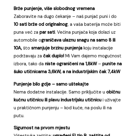
od
Brže punjenje, više slobodnog vremena
610,00 KM
Zaboravite na dugo čekanje – naš punjač puni i do
do
10 sati brže od originalnog
, a vaša baterija može biti
780,00 KM
puna već za
par sati
. Većina punjača koja dolazi uz
automobile o
graničava ulaznu snagu na samo 8 ili
10A,
što
smanjuje brzinu punjenja
koju instalacije
podržavaju za
čak duplo!
Mi Vam dajemo mogućnost
izbora, tako da
niste ograničeni na 1,8kW
–
punite na
šuko utičnicama 3,6kW, a na industrijskim čak 7,4kW
Punjenje bilo gdje – samo uštekajte
Nema dodatne instalacije. Samo priključite u
običnu
kućnu utičnicu ili plavu industrijsku utičnicu
i uživajte
u praktičnom punjenju – kod kuće, na poslu ili na
putu.
Sigurnost na prvom mjestu
Višestruka zaštita:
ugrađeni FI tip B, zaštita od