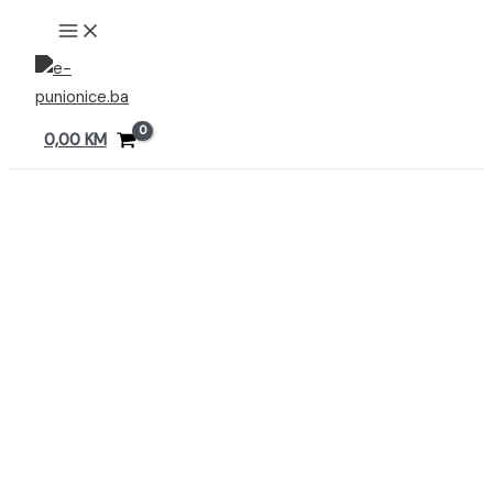
Preskoči
MAIN
MENU
na
sadržaj
0,00
KM