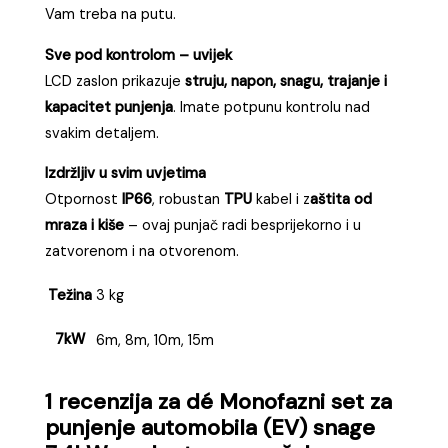
Vam treba na putu.
Sve pod kontrolom – uvijek
LCD zaslon prikazuje
struju, napon, snagu, trajanje i
kapacitet punjenja
. Imate potpunu kontrolu nad
svakim detaljem.
Izdržljiv u svim uvjetima
Otpornost
IP66
, robustan
TPU
kabel i z
aštita od
mraza i kiše
– ovaj punjač radi besprijekorno i u
zatvorenom i na otvorenom.
Težina
3 kg
7kW
6m, 8m, 10m, 15m
1 recenzija za
dé Monofazni set za
punjenje automobila (EV) snage