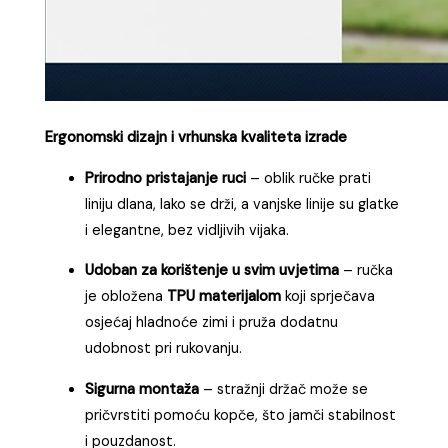
Ergonomski dizajn i vrhunska kvaliteta izrade
Prirodno pristajanje ruci
– oblik ručke prati
liniju dlana, lako se drži, a vanjske linije su glatke
i elegantne, bez vidljivih vijaka.
Udoban za korištenje u svim uvjetima
– ručka
je obložena
TPU materijalom
koji sprječava
osjećaj hladnoće zimi i pruža dodatnu
udobnost pri rukovanju.
Sigurna montaža
– stražnji držač može se
pričvrstiti pomoću kopče, što jamči stabilnost
i pouzdanost.