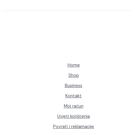
varijanti.
880,00 KM
Opcije
se
mogu
odabrati
na
stranici
proizvoda
Home
Shop
Business
Kontakt
Moj račun
Uvjeti korištenja
Povrati i reklamacije