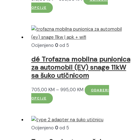
Ovaj
cijena:
OPCIJE
proizvod
od
ima
510,00 KM
više
do
varijanti.
630,00 KM
Ocijenjeno
0
od 5
Opcije
se
dé Trofazna mobilna punionica
mogu
za automobil (EV) snage 11kW
odabrati
sa šuko utičnicom
na
stranici
Raspon
705,00
KM
–
995,00
KM
ODABERI
proizvoda
Ovaj
cijena:
OPCIJE
proizvod
od
ima
705,00 KM
više
do
Ocijenjeno
0
od 5
varijanti.
995,00 KM
Opcije