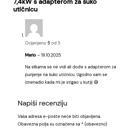
7,4kW s adapterom za šuko
utičnicu
Ocijenjeno
5
od 5
Mario
–
19.10.2025
Na slikama se ne vidi ali dođe s adapterom za
punjenje na šuko utičnicu. Ugodno sam se
iznenadio kada mi je stigao u kutiji 😅
Napiši recenziju
Vaša adresa e-pošte neće biti objavljena.
Obavezna polja su označena sa
* (obavezno)