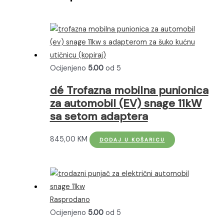
Ocijenjeno
5.00
od 5
dé Trofazna mobilna punionica
za automobil (EV) snage 11kW
sa setom adaptera
845,00
KM
DODAJ U KOŠARICU
Rasprodano
Ocijenjeno
5.00
od 5