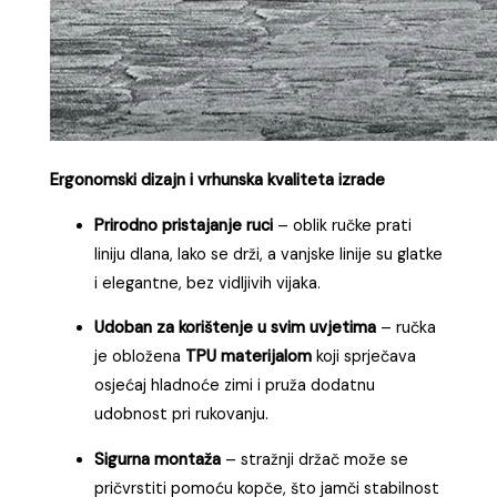
Ergonomski dizajn i vrhunska kvaliteta izrade
Prirodno pristajanje ruci
– oblik ručke prati
liniju dlana, lako se drži, a vanjske linije su glatke
i elegantne, bez vidljivih vijaka.
Udoban za korištenje u svim uvjetima
– ručka
je obložena
TPU materijalom
koji sprječava
osjećaj hladnoće zimi i pruža dodatnu
udobnost pri rukovanju.
Sigurna montaža
– stražnji držač može se
pričvrstiti pomoću kopče, što jamči stabilnost