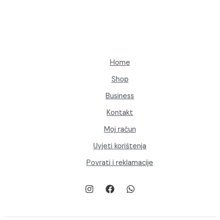
mogu
odabrati
na
stranici
proizvoda
Home
Shop
Business
Kontakt
Moj račun
Uvjeti korištenja
Povrati i reklamacije