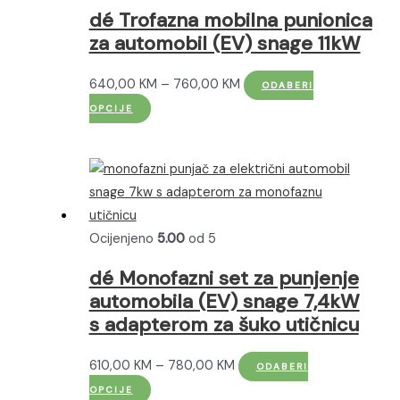
dé Trofazna mobilna punionica
za automobil (EV) snage 11kW
Raspon
640,00
KM
–
760,00
KM
ODABERI
Ovaj
cijena:
OPCIJE
proizvod
od
ima
640,00 KM
više
do
varijanti.
760,00 KM
Opcije
Ocijenjeno
5.00
od 5
se
mogu
dé Monofazni set za punjenje
odabrati
automobila (EV) snage 7,4kW
na
s adapterom za šuko utičnicu
stranici
proizvoda
Raspon
610,00
KM
–
780,00
KM
ODABERI
Ovaj
cijena:
OPCIJE