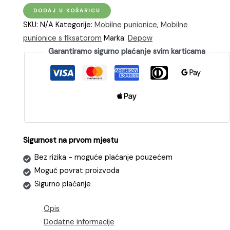
dé
DODAJ U KOŠARICU
Monofazni
SKU:
N/A
Kategorije:
Mobilne punionice
,
Mobilne
punjač
punionice s fiksatorom
Marka:
Depow
za
Garantiramo sigurno plaćanje svim karticama
električni
automobil
snage
3,7kW
količina
Sigurnost na prvom mjestu
Bez rizika - moguće plaćanje pouzećem
Moguć povrat proizvoda
Sigurno plaćanje
Opis
Dodatne informacije