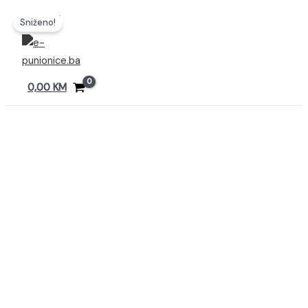
Preskoči
MAIN
Sniženo!
MENU
na
sadržaj
0,00
KM