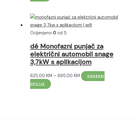
proizvod
od
ima
610,00 KM
više
do
varijanti.
780,00 KM
Ocijenjeno
0
od 5
Opcije
se
dé Monofazni punjač za
mogu
električni automobil snage
odabrati
3,7kW s aplikacijom
na
stranici
Raspon
625,00
KM
–
695,00
KM
ODABERI
proizvoda
Ovaj
cijena:
OPCIJE
proizvod
od
ima
625,00 KM
više
do
varijanti.
695,00 KM
Opcije
se