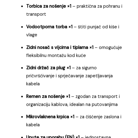
Torbica za nošenje ×1
– praktična za pohranu i
transport
Vodootporna torba ×1
– štiti punjač od kiše i
vlage
Zidni nosač s vijcima i tiplama ×1
– omogućuje
fleksibilnu montažu kod kuće
Zidni držač za plug ×1
– za sigurno
pričvršćivanje i sprječavanje zapetljavanja
kabela
Remen za nošenje ×1
– zgodan za transport i
organizaciju kablova, idealan na putovanjima
Mikrovlaknena krpica ×1
– za čišćenje zaslona i
kabela
Upute za uporabu (EN) ×1
– jednostavna