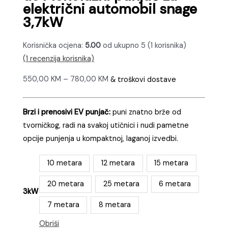
električni automobil snage
3,7kW
Korisnička ocjena:
5.00
od ukupno 5 (
1
korisnika)
(
1
recenzija korisnika)
Raspon
550,00
KM
–
780,00
KM
& troškovi dostave
cijena:
od
Brzi i prenosivi EV punjač:
puni znatno brže od
550,00 KM
tvorničkog, radi na svakoj utičnici i nudi pametne
do
opcije punjenja u kompaktnoj, laganoj izvedbi.
780,00 KM
10 metara
12 metara
15 metara
20 metara
25 metara
6 metara
3kW
7 metara
8 metara
Obriši