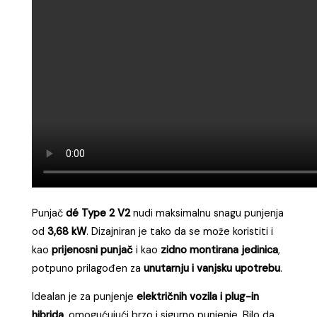
Punjač
dé Type 2 V2
nudi maksimalnu snagu punjenja
od
3,68 kW
. Dizajniran je tako da se može koristiti i
kao
prijenosni punjač
i kao
zidno montirana jedinica
,
potpuno prilagođen za
unutarnju i vanjsku upotrebu
.
Idealan je za punjenje
električnih vozila i plug-in
hibrida
, omogućujući brzo i sigurno punjenje. Bilo da