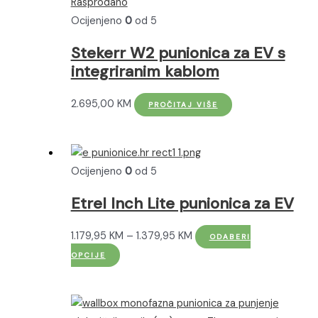
Rasprodano
odabrati
Ocijenjeno
0
od 5
na
Stekerr W2 punionica za EV s
stranici
integriranim kablom
proizvoda
2.695,00
KM
PROČITAJ VIŠE
Ocijenjeno
0
od 5
Etrel Inch Lite punionica za EV
Raspon
1.179,95
KM
–
1.379,95
KM
ODABERI
Ovaj
cijena:
OPCIJE
proizvod
od
ima
1.179,95 KM
više
do