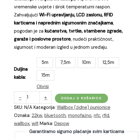
vremenske uvjete i širok temperaturni raspon.
Zahvaljujući
Wi-Fi upravljanju, LCD zaslonu, RFID
karticama i naprednim sigurnosnim značajkama
,
pogodan je za
kućanstva, tvrtke, stambene zgrade,
garaže i poslovne prostore
, nudeći praktičnost,
sigurnost i moderan izgled u jednom uređaju.
5m
7,5m
10m
12,5m
Duljina
15m
kabla:
Obriši
dé
-
+
DODAJ U KOŠARICU
Wallbox
SKU:
N/A
Kategorija:
Wallbox (zidne) punionice
trofazna
Oznaka:
22kw
,
bluetooth
,
monofazno
,
nfc
,
rfid
,
punionica
wallbox
,
wifi
Marka:
Depow
za
Garantiramo sigurno plaćanje svim karticama
punjenje