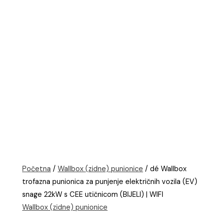
Početna
/
Wallbox (zidne) punionice
/ dé Wallbox
trofazna punionica za punjenje električnih vozila (EV)
snage 22kW s CEE utičnicom (BIJELI) | WIFI
Wallbox (zidne) punionice