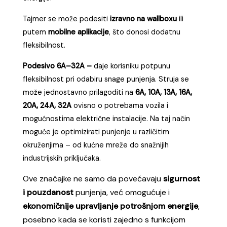
Tajmer se može podesiti
izravno na wallboxu
ili
putem
mobilne aplikacije
, što donosi dodatnu
fleksibilnost.
Podesivo 6A–32A –
daje korisniku potpunu
fleksibilnost pri odabiru snage punjenja. Struja se
može jednostavno prilagoditi na
6A, 10A, 13A, 16A,
20A, 24A, 32A
ovisno o potrebama vozila i
mogućnostima električne instalacije. Na taj način
moguće je optimizirati punjenje u različitim
okruženjima – od kućne mreže do snažnijih
industrijskih priključaka.
Ove značajke ne samo da povećavaju
sigurnost
i pouzdanost
punjenja, već omogućuje i
ekonomičnije upravljanje potrošnjom energije
,
posebno kada se koristi zajedno s funkcijom