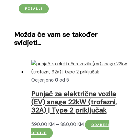
Možda će vam se također
svidjeti…
Ocijenjeno
0
od 5
Punjač za električna vozila
(EV) snage 22kW (trofazni,
32A) | Type 2 priključak
Raspon
590,00
KM
–
880,00
KM
ODABERI
Ovaj
cijena:
OPCIJE