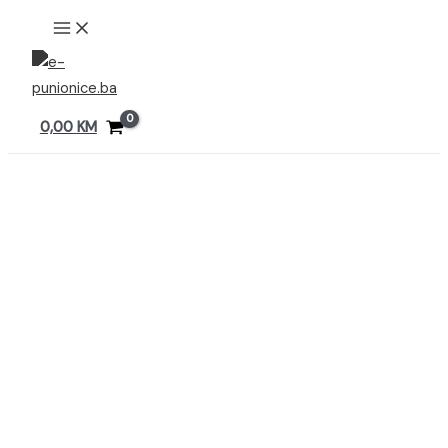
Preskoči
MAIN
MENU
na
sadržaj
0,00
KM