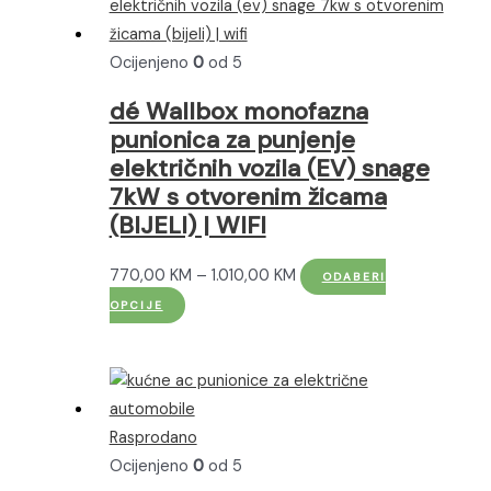
varijanti.
1.379,95 KM
Opcije
Ocijenjeno
0
od 5
se
mogu
dé Wallbox monofazna
odabrati
punionica za punjenje
na
električnih vozila (EV) snage
stranici
7kW s otvorenim žicama
proizvoda
(BIJELI) | WIFI
Raspon
770,00
KM
–
1.010,00
KM
ODABERI
Ovaj
cijena:
OPCIJE
proizvod
od
ima
770,00 KM
više
do
varijanti.
1.010,00 KM
Rasprodano
Opcije
Ocijenjeno
0
od 5
se