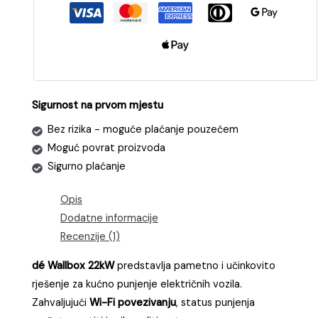
električnih
vozila
(EV)
snage
22kW
s
Sigurnost na prvom mjestu
CEE
Bez rizika - moguće plaćanje pouzećem
utičnicom
Moguć povrat proizvoda
(BIJELI)
Sigurno plaćanje
|
WIFI
Opis
količina
Dodatne informacije
Recenzije (1)
dé Wallbox 22kW
predstavlja pametno i učinkovito
rješenje za kućno punjenje električnih vozila.
Zahvaljujući
Wi-Fi povezivanju
, status punjenja