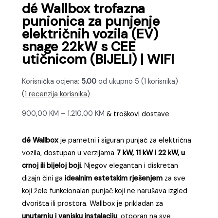
dé Wallbox trofazna
punionica za punjenje
električnih vozila (EV)
snage 22kW s CEE
utičnicom (BIJELI) | WIFI
Korisnička ocjena:
5.00
od ukupno 5 (
1
korisnika)
(
1
recenzija korisnika)
Raspon
900,00
KM
–
1.210,00
KM
& troškovi dostave
cijena:
od
dé Wallbox
je pametni i siguran punjač za električna
900,00 KM
vozila, dostupan u verzijama
7 kW, 11 kW i 22 kW, u
do
crnoj ili bijeloj boji
. Njegov elegantan i diskretan
1.210,00 KM
dizajn čini ga
idealnim estetskim rješenjem
za sve
koji žele funkcionalan punjač koji ne narušava izgled
dvorišta ili prostora. Wallbox je prikladan za
unutarnju i vanjsku instalaciju
, otporan na sve