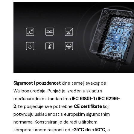
Sigurnost i pouzdanost
čine temelj svakog dé
Wallbox uređaja. Punjač je izrađen u skladu s
međunarodnim standardima
IEC 61851-1
i
IEC 62196-
2
, te posjeduje sve potrebne
CE certifikate
koji
potvrđuju usklađenost s europskim sigurnosnim
normama. Konstruiran je da radi u širokom
temperaturnom rasponu od
-25°C do +50°C
, a