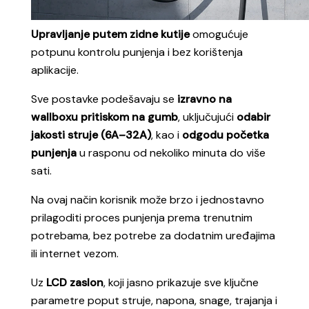
Upravljanje putem zidne kutije
omogućuje
potpunu kontrolu punjenja i bez korištenja
apli
kacije.
Sve postavke
podešavaju se
izravno na
wallboxu pritiskom na gumb
, uključujući
odabir
jakosti struje (6A–32A)
, kao i
odgodu početka
punjenja
u rasponu od nekoliko minuta do više
sati.
Na ovaj način korisnik može brzo i jednostavno
p
rilagoditi proces punjenja prema trenutnim
potrebama, bez potrebe za dodatnim uređajima
ili internet vezom.
Uz
LCD zaslon
, koji jasno prikazuje sve ključne
parametre poput struje, napona, snage, trajanja i