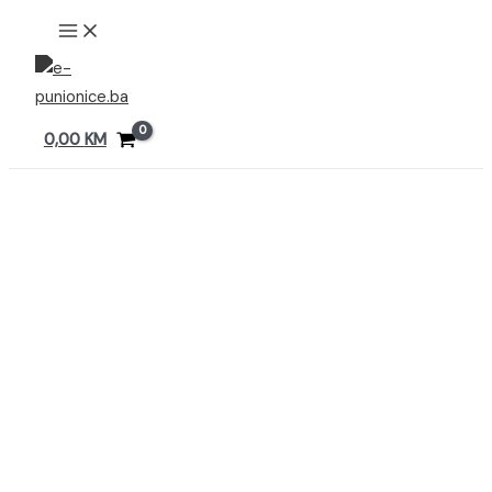
Preskoči
MAIN
MENU
na
sadržaj
0,00
KM