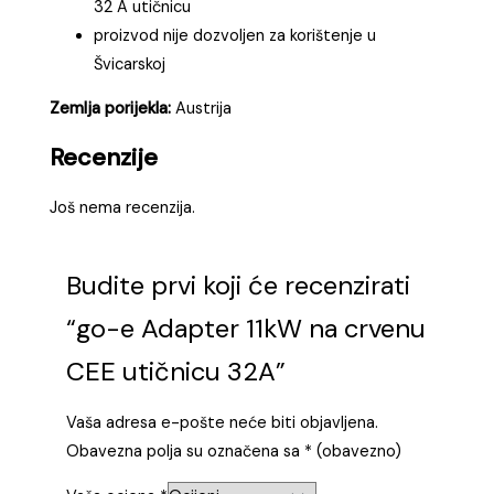
32 A utičnicu
proizvod nije dozvoljen za korištenje u
Švicarskoj
Zemlja porijekla:
Austrija
Recenzije
Još nema recenzija.
Budite prvi koji će recenzirati
“go-e Adapter 11kW na crvenu
CEE utičnicu 32A”
Vaša adresa e-pošte neće biti objavljena.
Obavezna polja su označena sa
* (obavezno)