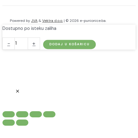
Powered by
JVA
&
Vektra d.o.o.
| © 2026 e-punionice.ba.
Dostupno po isteku zaliha
go-
-
+
DODAJ U KOŠARICU
e
Adapter
11kW
na
crvenu
CEE
utičnicu
32A
količina