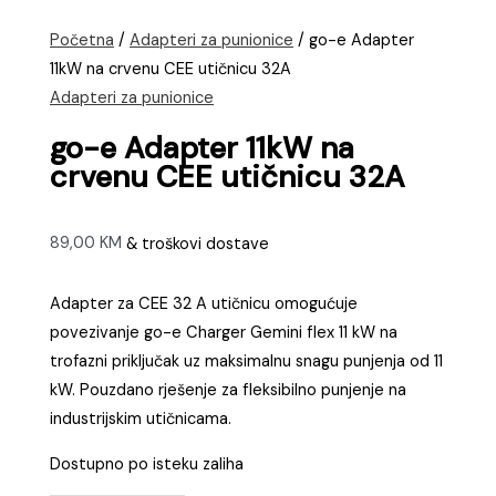
Početna
/
Adapteri za punionice
/ go-e Adapter
11kW na crvenu CEE utičnicu 32A
Adapteri za punionice
go-e Adapter 11kW na
crvenu CEE utičnicu 32A
89,00
KM
& troškovi dostave
Adapter za CEE 32 A utičnicu omogućuje
povezivanje go-e Charger Gemini flex 11 kW na
trofazni priključak uz maksimalnu snagu punjenja od 11
kW. Pouzdano rješenje za fleksibilno punjenje na
industrijskim utičnicama.
Dostupno po isteku zaliha