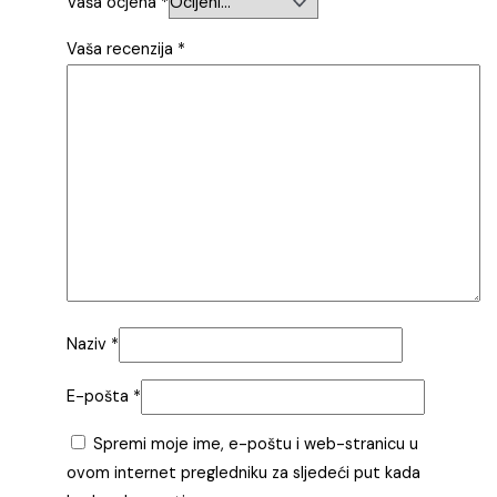
Vaša ocjena
*
Vaša recenzija
*
Naziv
*
E-pošta
*
Spremi moje ime, e-poštu i web-stranicu u
ovom internet pregledniku za sljedeći put kada