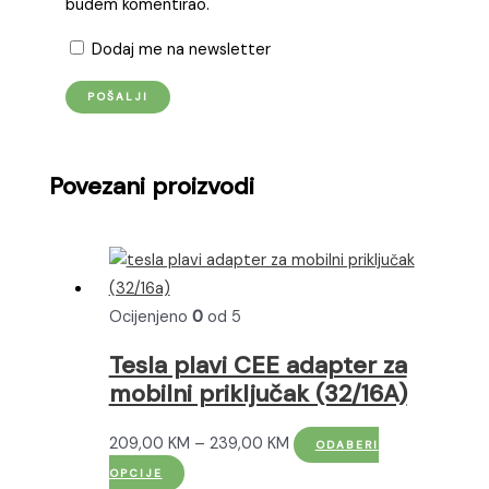
budem komentirao.
Dodaj me na newsletter
Povezani proizvodi
Ocijenjeno
0
od 5
Tesla plavi CEE adapter za
mobilni priključak (32/16A)
Raspon
209,00
KM
–
239,00
KM
ODABERI
Ovaj
cijena:
OPCIJE