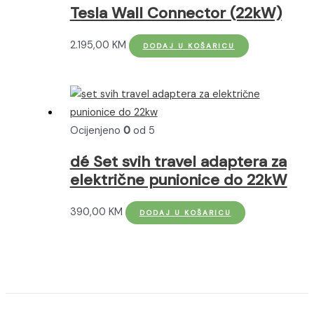
Opcije
Tesla Wall Connector (22kW)
se
mogu
2.195,00
KM
DODAJ U KOŠARICU
odabrati
na
stranici
proizvoda
Ocijenjeno
0
od 5
dé Set svih travel adaptera za
električne punionice do 22kW
390,00
KM
DODAJ U KOŠARICU