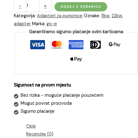
go-
-
+
DODAJ U KOŠARICU
e
Kategorija:
Adapteri za punionice
Oznake:
11kw
,
22kw
,
Adapter
adapter
Marka:
go-e
11kW
Garantiramo sigurno plaćanje svim karticama
na
crvenu
CEE
utičnicu
32A
količina
Sigurnost na prvom mjestu
Bez rizika - moguće plaćanje pouzećem
Moguć povrat proizvoda
Sigurno plaćanje
Opis
Recenzije (0)