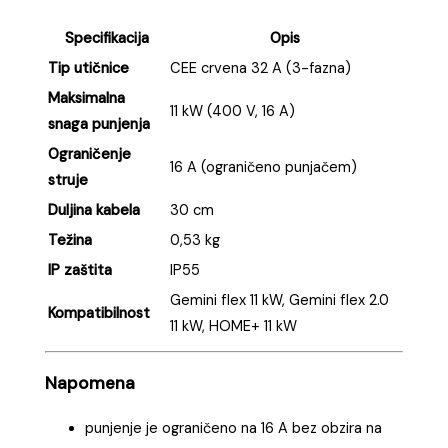
Specifikacija
Opis
Tip utičnice
CEE crvena 32 A (3-fazna)
Maksimalna
11 kW (400 V, 16 A)
snaga punjenja
Ograničenje
16 A (ograničeno punjačem)
struje
Duljina kabela
30 cm
Težina
0,53 kg
IP zaštita
IP55
Gemini flex 11 kW, Gemini flex 2.0
Kompatibilnost
11 kW, HOME+ 11 kW
Napomena
punjenje je ograničeno na 16 A bez obzira na