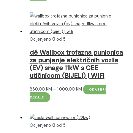
proizvod
od
ima
209,00 KM
više
do
varijanti.
239,00 KM
Opcije
Ocijenjeno
0
od 5
se
mogu
dé Wallbox trofazna punionica
odabrati
za punjenje električnih vozila
na
(EV) snage 11kW s CEE
stranici
utičnicom (BIJELI) | WIFI
proizvoda
Raspon
830,00
KM
–
1.000,00
KM
ODABERI
Ovaj
cijena:
OPCIJE
proizvod
od
ima
830,00 KM
više
do
Ocijenjeno
0
od 5
varijanti.
1.000,00 KM