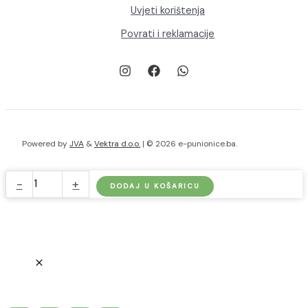
Uvjeti korištenja
Povrati i reklamacije
Powered by
JVA
&
Vektra d.o.o.
| © 2026 e-punionice.ba.
go-
-
+
DODAJ U KOŠARICU
e
Adapter
11kW
na
kućnu
šuko
utičnicu