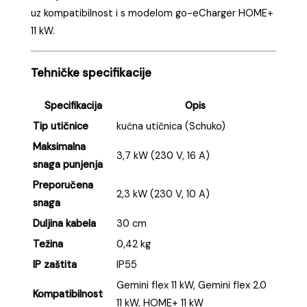
uz kompatibilnost i s modelom go-eCharger HOME+
11 kW.
Tehničke specifikacije
Specifikacija
Opis
Tip utičnice
kućna utičnica (Schuko)
Maksimalna
3,7 kW (230 V, 16 A)
snaga punjenja
Preporučena
2,3 kW (230 V, 10 A)
snaga
Duljina kabela
30 cm
Težina
0,42 kg
IP zaštita
IP55
Gemini flex 11 kW, Gemini flex 2.0
Kompatibilnost
11 kW, HOME+ 11 kW