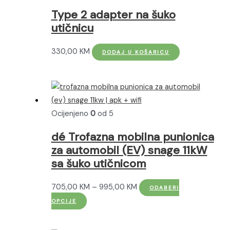
Type 2 adapter na šuko
utičnicu
330,00
KM
DODAJ U KOŠARICU
Ocijenjeno
0
od 5
dé Trofazna mobilna punionica
za automobil (EV) snage 11kW
sa šuko utičnicom
Raspon
705,00
KM
–
995,00
KM
ODABERI
Ovaj
cijena:
OPCIJE
proizvod
od
ima
705,00 KM