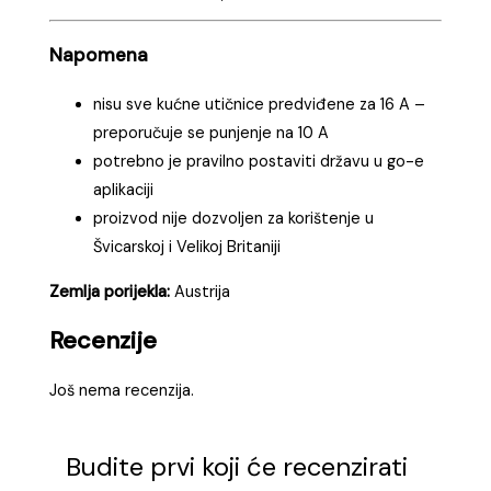
Napomena
nisu sve kućne utičnice predviđene za 16 A –
preporučuje se punjenje na 10 A
potrebno je pravilno postaviti državu u go-e
aplikaciji
proizvod nije dozvoljen za korištenje u
Švicarskoj i Velikoj Britaniji
Zemlja porijekla:
Austrija
Recenzije
Još nema recenzija.
Budite prvi koji će recenzirati