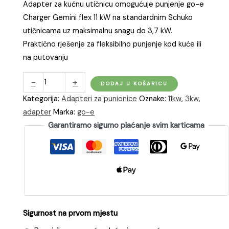
Adapter za kućnu utičnicu omogućuje punjenje go-e
Charger Gemini flex 11 kW na standardnim Schuko
utičnicama uz maksimalnu snagu do 3,7 kW.
Praktično rješenje za fleksibilno punjenje kod kuće ili
na putovanju
go-
-
+
DODAJ U KOŠARICU
e
Kategorija:
Adapteri za punionice
Oznake:
11kw
,
3kw
,
Adapter
adapter
Marka:
go-e
11kW
Garantiramo sigurno plaćanje svim karticama
na
kućnu
šuko
utičnicu
količina
Sigurnost na prvom mjestu