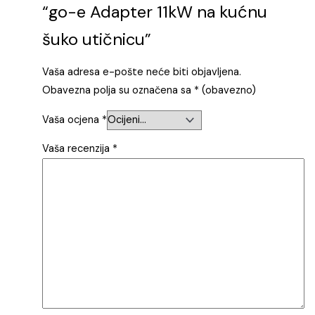
“go-e Adapter 11kW na kućnu
šuko utičnicu”
Vaša adresa e-pošte neće biti objavljena.
Obavezna polja su označena sa
* (obavezno)
Vaša ocjena
*
Vaša recenzija
*