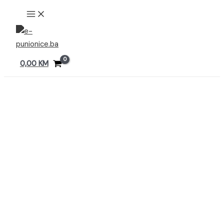
Preskoči
MAIN
MENU
na
sadržaj
0,00
KM