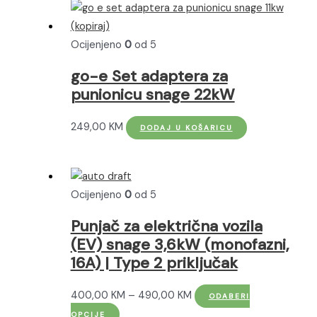
više
do
varijanti.
995,00 KM
Ocijenjeno
0
od 5
Opcije
se
go-e Set adaptera za
mogu
punionicu snage 22kW
odabrati
na
249,00
KM
DODAJ U KOŠARICU
stranici
proizvoda
Ocijenjeno
0
od 5
Punjač za električna vozila
(EV) snage 3,6kW (monofazni,
16A) | Type 2 priključak
Raspon
400,00
KM
–
490,00
KM
ODABERI
Ovaj
cijena:
OPCIJE