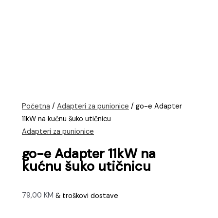
Početna
/
Adapteri za punionice
/ go-e Adapter
11kW na kućnu šuko utičnicu
Adapteri za punionice
go-e Adapter 11kW na
kućnu šuko utičnicu
79,00
KM
& troškovi dostave