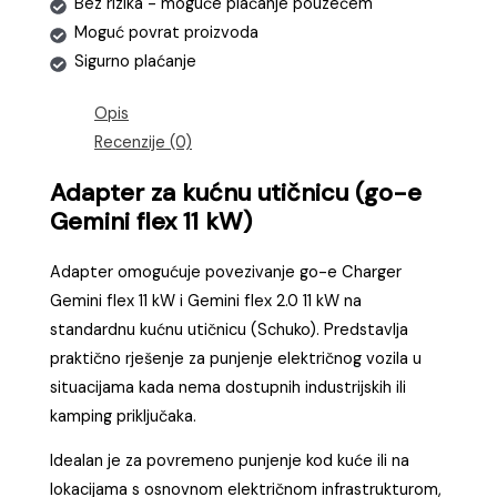
Bez rizika - moguće plaćanje pouzećem
Moguć povrat proizvoda
Sigurno plaćanje
Opis
Recenzije (0)
Adapter za kućnu utičnicu (go-e
Gemini flex 11 kW)
Adapter omogućuje povezivanje go-e Charger
Gemini flex 11 kW i Gemini flex 2.0 11 kW na
standardnu kućnu utičnicu (Schuko). Predstavlja
praktično rješenje za punjenje električnog vozila u
situacijama kada nema dostupnih industrijskih ili
kamping priključaka.
Idealan je za povremeno punjenje kod kuće ili na
lokacijama s osnovnom električnom infrastrukturom,