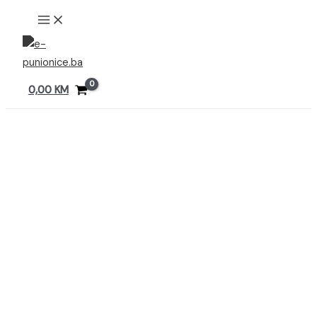
Preskoči
MAIN
MENU
na
sadržaj
0,00
KM