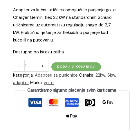
Adapter za kućnu utičnicu omogućuje punjenje go-e
Charger Gemini flex 22 kW na standardnim Schuko
utičnicama uz automatsku regulaciju snage do 3,7
kW. Praktično rješenje za fleksibilno punjenje kod
kuće ili na putovanju.
Dostupno po isteku zaliha
go-
-
+
DODAJ U KOŠARICU
e
Kategorija:
Adapteri za punionice
Oznake:
22kw
,
3kw
,
Adapter
adapter
Marka:
go-e
22kW
Garantiramo sigurno plaćanje svim karticama
na
kućnu
šuko
utičnicu
količina