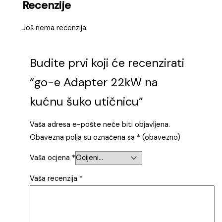
Recenzije
Još nema recenzija.
Budite prvi koji će recenzirati
“go-e Adapter 22kW na
kućnu šuko utičnicu”
Vaša adresa e-pošte neće biti objavljena.
Obavezna polja su označena sa
* (obavezno)
Vaša ocjena
*
Vaša recenzija
*