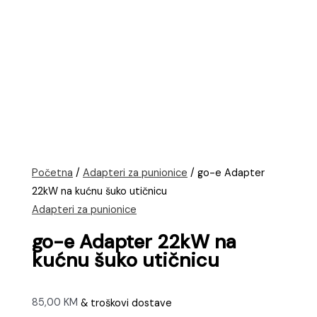
Početna
/
Adapteri za punionice
/ go-e Adapter
22kW na kućnu šuko utičnicu
Adapteri za punionice
go-e Adapter 22kW na
kućnu šuko utičnicu
85,00
KM
& troškovi dostave