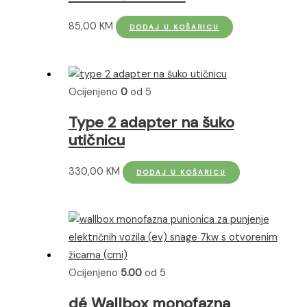
85,00
KM
DODAJ U KOŠARICU
Ocijenjeno
0
od 5
Type 2 adapter na šuko
utičnicu
330,00
KM
DODAJ U KOŠARICU
Ocijenjeno
5.00
od 5
dé Wallbox monofazna