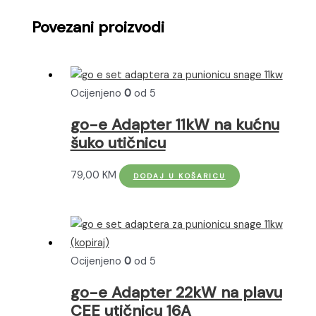
Povezani proizvodi
Ocijenjeno
0
od 5
go-e Adapter 11kW na kućnu
šuko utičnicu
79,00
KM
DODAJ U KOŠARICU
Ocijenjeno
0
od 5
go-e Adapter 22kW na plavu
CEE utičnicu 16A