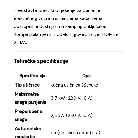
Predstavlja praktično rješenje za punjenje
električnog vozila u situacijama kada nema
dostupnih industrijskih ili kamping priključaka.
Kompatibilan je i s modelom go-eCharger HOME+
22 kW.
Tehničke specifikacije
Specifikacija
Opis
Tip utičnice
kućna utičnica (Schuko)
Maksimalna
3,7 kW (230 V, 16 A)
snaga punjenja
Preporučena
2,3 kW (230 V, 10 A)
snaga
Automatska
da (detekcija adaptera)
regulacija