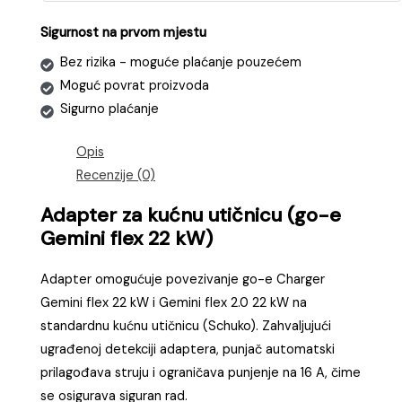
Sigurnost na prvom mjestu
Bez rizika - moguće plaćanje pouzećem
Moguć povrat proizvoda
Sigurno plaćanje
Opis
Recenzije (0)
Adapter za kućnu utičnicu (go-e
Gemini flex 22 kW)
Adapter omogućuje povezivanje go-e Charger
Gemini flex 22 kW i Gemini flex 2.0 22 kW na
standardnu kućnu utičnicu (Schuko). Zahvaljujući
ugrađenoj detekciji adaptera, punjač automatski
prilagođava struju i ograničava punjenje na 16 A, čime
se osigurava siguran rad.