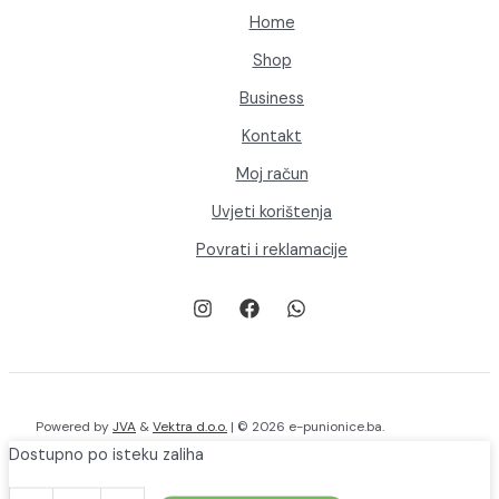
proizvoda
Home
Shop
Business
Kontakt
Moj račun
Uvjeti korištenja
Povrati i reklamacije
Powered by
JVA
&
Vektra d.o.o.
| © 2026 e-punionice.ba.
Dostupno po isteku zaliha