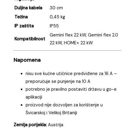
Duljina kabela
30 cm
Težina
0,45 kg
IP zaštita
IP55
Gemini flex 22 kW, Gemini flex 2.0
Kompatibilnost
22 kW, HOME+ 22 kW
Napomena
nisu sve kućne utičnice predviđene za 16 A –
preporučuje se punjenje na 10 A
potrebno je pravilno postaviti državu u go-e
aplikaciji
proizvod nije dozvoljen za korištenje u
Švicarskoj i Velikoj Britaniji
Zemlja porijekla:
Austrija