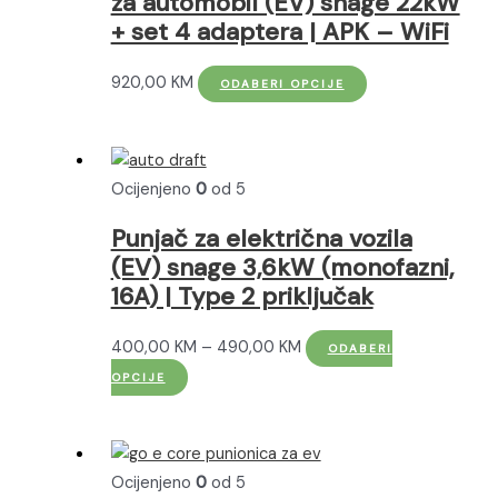
za automobil (EV) snage 22kW
odabrati
+ set 4 adaptera | APK – WiFi
na
stranici
Ovaj
920,00
KM
ODABERI OPCIJE
proizvoda
proizvod
ima
više
Ocijenjeno
0
od 5
varijanti.
Opcije
Punjač za električna vozila
se
(EV) snage 3,6kW (monofazni,
mogu
16A) | Type 2 priključak
odabrati
na
Raspon
400,00
KM
–
490,00
KM
ODABERI
stranici
Ovaj
cijena:
OPCIJE
proizvoda
proizvod
od
ima
400,00 KM
više
do
Ocijenjeno
0
od 5
varijanti.
490,00 KM