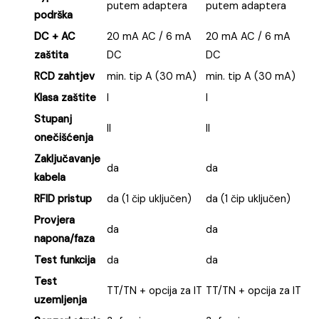
putem adaptera
putem adaptera
podrška
DC + AC
20 mA AC / 6 mA
20 mA AC / 6 mA
zaštita
DC
DC
RCD zahtjev
min. tip A (30 mA)
min. tip A (30 mA)
Klasa zaštite
I
I
Stupanj
II
II
onečišćenja
Zaključavanje
da
da
kabela
RFID pristup
da (1 čip uključen)
da (1 čip uključen)
Provjera
da
da
napona/faza
Test funkcija
da
da
Test
TT/TN + opcija za IT
TT/TN + opcija za IT
uzemljenja