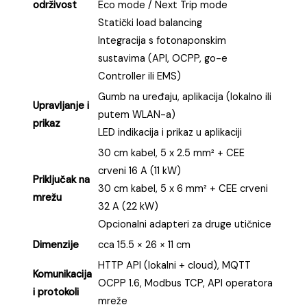
održivost
Eco mode / Next Trip mode
Statički load balancing
Integracija s fotonaponskim
sustavima (API, OCPP, go-e
Controller ili EMS)
Gumb na uređaju, aplikacija (lokalno ili
Upravljanje i
putem WLAN-a)
prikaz
LED indikacija i prikaz u aplikaciji
30 cm kabel, 5 x 2.5 mm² + CEE
crveni 16 A (11 kW)
Priključak na
30 cm kabel, 5 x 6 mm² + CEE crveni
mrežu
32 A (22 kW)
Opcionalni adapteri za druge utičnice
Dimenzije
cca 15.5 × 26 × 11 cm
HTTP API (lokalni + cloud), MQTT
Komunikacija
OCPP 1.6, Modbus TCP, API operatora
i protokoli
mreže