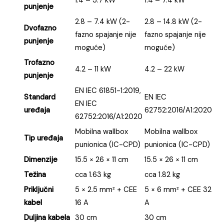
1.4 – 3.7 kW*
1.4 – 7.4 kW*
punjenje
2.8 – 7.4 kW (2-
2.8 – 14.8 kW (2-
Dvofazno
fazno spajanje nije
fazno spajanje nije
punjenje
moguće)
moguće)
Trofazno
4.2 – 11 kW
4.2 – 22 kW
punjenje
EN IEC 61851-1:2019,
Standard
EN IEC
EN IEC
uređaja
62752:2016/A1:2020
62752:2016/A1:2020
Mobilna wallbox
Mobilna wallbox
Tip uređaja
punionica (IC-CPD)
punionica (IC-CPD)
Dimenzije
15.5 × 26 × 11 cm
15.5 × 26 × 11 cm
Težina
cca 1.63 kg
cca 1.82 kg
Priključni
5 × 2.5 mm² + CEE
5 × 6 mm² + CEE 32
kabel
16 A
A
Duljina kabela
30 cm
30 cm