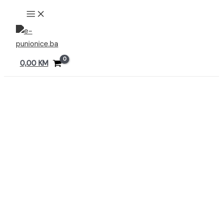
Preskoči
MAIN
MENU
na
sadržaj
0,00
KM