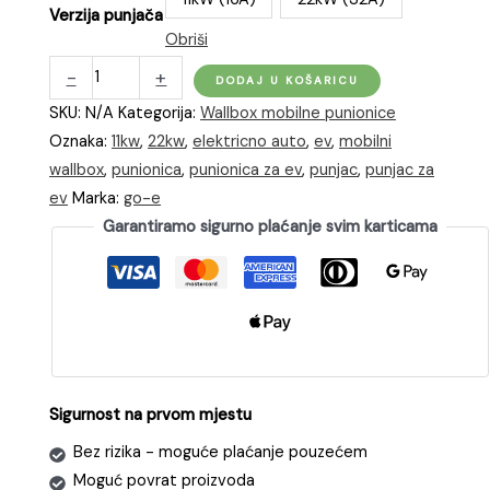
Verzija punjača
Obriši
go-
-
+
DODAJ U KOŠARICU
e
SKU:
N/A
Kategorija:
Wallbox mobilne punionice
Gemini
Oznaka:
11kw
,
22kw
,
elektricno auto
,
ev
,
mobilni
Flex
wallbox
,
punionica
,
punionica za ev
,
punjac
,
punjac za
punjač
ev
Marka:
go-e
za
Garantiramo sigurno plaćanje svim karticama
EV
količina
Sigurnost na prvom mjestu
Bez rizika - moguće plaćanje pouzećem
Moguć povrat proizvoda