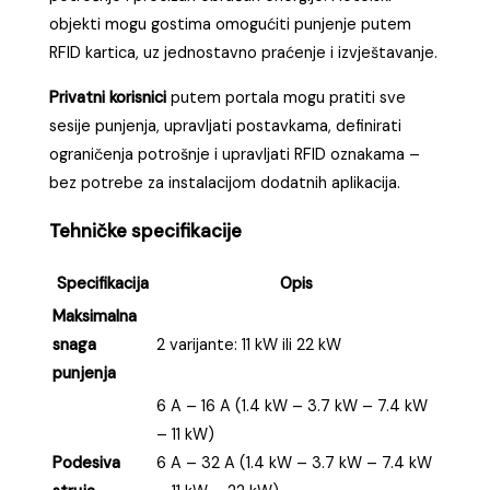
objekti mogu gostima omogućiti punjenje putem
RFID kartica, uz jednostavno praćenje i izvještavanje.
Privatni korisnici
putem portala mogu pratiti sve
sesije punjenja, upravljati postavkama, definirati
ograničenja potrošnje i upravljati RFID oznakama –
bez potrebe za instalacijom dodatnih aplikacija.
Tehničke specifikacije
Specifikacija
Opis
Maksimalna
snaga
2 varijante: 11 kW ili 22 kW
punjenja
6 A – 16 A (1.4 kW – 3.7 kW – 7.4 kW
– 11 kW)
Podesiva
6 A – 32 A (1.4 kW – 3.7 kW – 7.4 kW