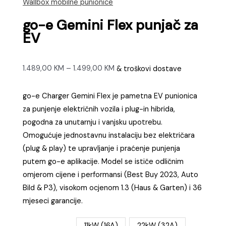
Wallbox mobilne punionice
go-e Gemini Flex punjač za
EV
Raspon
1.489,00
KM
–
1.499,00
KM
& troškovi dostave
cijena:
od
go-e Charger Gemini Flex je pametna EV punionica
1.489,00 KM
za punjenje električnih vozila i plug-in hibrida,
do
pogodna za unutarnju i vanjsku upotrebu.
1.499,00 KM
Omogućuje jednostavnu instalaciju bez električara
(plug & play) te upravljanje i praćenje punjenja
putem go-e aplikacije. Model se ističe odličnim
omjerom cijene i performansi (Best Buy 2023, Auto
Bild & P3), visokom ocjenom 1.3 (Haus & Garten) i 36
mjeseci garancije.
11kW (16A)
22kW (32A)