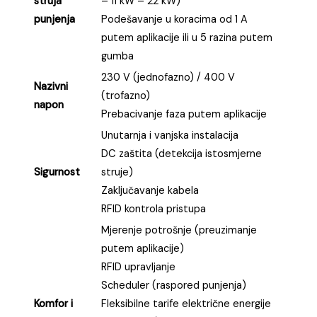
struja
– 11 kW – 22 kW)
punjenja
Podešavanje u koracima od 1 A
putem aplikacije ili u 5 razina putem
gumba
230 V (jednofazno) / 400 V
Nazivni
(trofazno)
napon
Prebacivanje faza putem aplikacije
Unutarnja i vanjska instalacija
DC zaštita (detekcija istosmjerne
Sigurnost
struje)
Zaključavanje kabela
RFID kontrola pristupa
Mjerenje potrošnje (preuzimanje
putem aplikacije)
RFID upravljanje
Scheduler (raspored punjenja)
Komfor i
Fleksibilne tarife električne energije