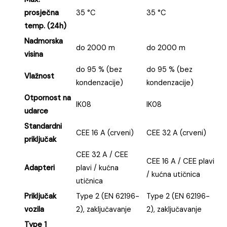
prosječna
35 °C
35 °C
temp. (24h)
Nadmorska
do 2000 m
do 2000 m
visina
do 95 % (bez
do 95 % (bez
Vlažnost
kondenzacije)
kondenzacije)
Otpornost na
IK08
IK08
udarce
Standardni
CEE 16 A (crveni)
CEE 32 A (crveni)
priključak
CEE 32 A / CEE
CEE 16 A / CEE plavi
Adapteri
plavi / kućna
/ kućna utičnica
utičnica
Priključak
Type 2 (EN 62196-
Type 2 (EN 62196-
vozila
2), zaključavanje
2), zaključavanje
Type 1