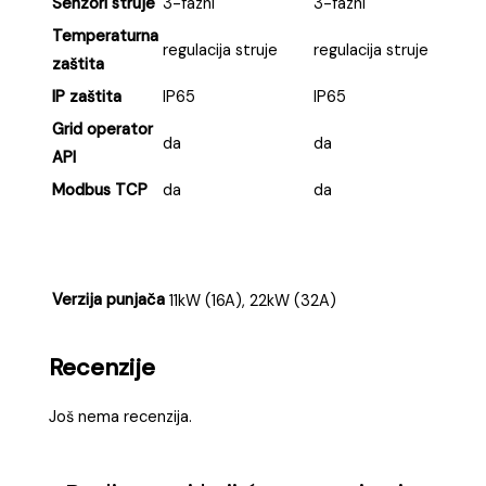
Senzori struje
3-fazni
3-fazni
Temperaturna
regulacija struje
regulacija struje
zaštita
IP zaštita
IP65
IP65
Grid operator
da
da
API
Modbus TCP
da
da
Verzija punjača
11kW (16A), 22kW (32A)
Recenzije
Još nema recenzija.