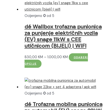
Ocijenjeno
0
od 5
dé Wallbox trofazna punionica
za punjenje električnih vozila
(EV) snage 11kW s CEE
utičnicom (BIJELI) | WIFI
Raspon
830,00
KM
–
1.000,00
KM
ODABERI
Ovaj
cijena:
OPCIJE
proizvod
od
ima
830,00 KM
više
do
varijanti.
1.000,00 KM
Ocijenjeno
0
od 5
Opcije
se
dé Trofazna mobilna punionica
mogu