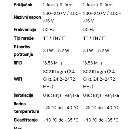
Priključak
1-fazni / 3-fazni
1-fazni / 3-fazni
230–240 V / 400–
230–240 V / 400–
Nazivni napon
415 V
415 V
Frekvencija
50 Hz
50 Hz
Tip mreže
TT / TN / IT
TT / TN / IT
Standby
3.1 W – 5.2 W
3.1 W – 5.2 W
potrošnja
RFID
13.56 MHz
13.56 MHz
802.11 b/g/n (2.4
802.11 b/g/n (2.4
WiFi
GHz, 2412–2472
GHz, 2412–2472
MHz)
MHz)
Instalacija
Unutarnja i vanjska
Unutarnja i vanjska
Radna
-25 °C do +40 °C
-25 °C do +40 °C
temperatura
Skladištenje
-40 °C do +85 °C
-40 °C do +85 °C
Max.