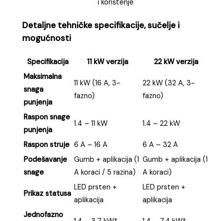
i korištenje
Detaljne tehničke specifikacije, sučelje i
mogućnosti
Specifikacija
11 kW verzija
22 kW verzija
Maksimalna
11 kW (16 A, 3-
22 kW (32 A, 3-
snaga
fazno)
fazno)
punjenja
Raspon snage
1.4 – 11 kW
1.4 – 22 kW
punjenja
Raspon struje
6 A – 16 A
6 A – 32 A
Podešavanje
Gumb + aplikacija (1
Gumb + aplikacija (1
snage
A koraci / 5 razina)
A koraci)
LED prsten +
LED prsten +
Prikaz statusa
aplikacija
aplikacija
Jednofazno