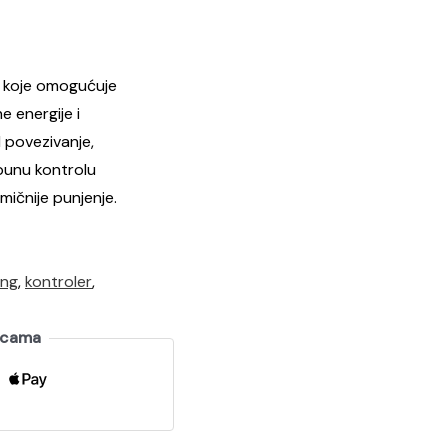
m koje omogućuje
e energije i
 povezivanje,
punu kontrolu
omičnije punjenje.
ing
,
kontroler
,
ticama