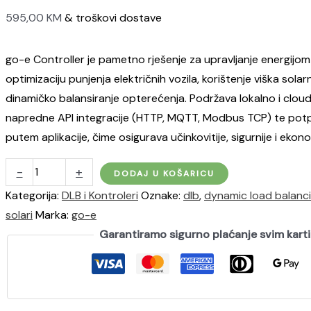
595,00
KM
& troškovi dostave
go-e Controller je pametno rješenje za upravljanje energijo
optimizaciju punjenja električnih vozila, korištenje viška solarn
dinamičko balansiranje opterećenja. Podržava lokalno i cloud
napredne API integracije (HTTP, MQTT, Modbus TCP) te pot
putem aplikacije, čime osigurava učinkovitije, sigurnije i ekon
go-
-
+
DODAJ U KOŠARICU
e
Kategorija:
DLB i Kontroleri
Oznake:
dlb
,
dynamic load balanc
Controller
solari
Marka:
go-e
(DLB)
Garantiramo sigurno plaćanje svim kar
količina