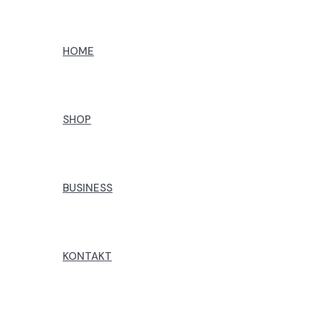
Preskoči
na
HOME
sadržaj
SHOP
BUSINESS
KONTAKT