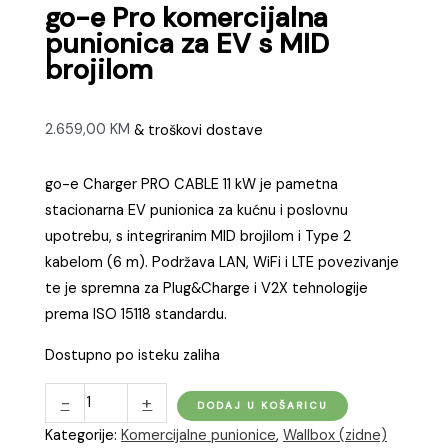
go-e Pro komercijalna
punionica za EV s MID
brojilom
2.659,00
KM
& troškovi dostave
go-e Charger PRO CABLE 11 kW je pametna
stacionarna EV punionica za kućnu i poslovnu
upotrebu, s integriranim MID brojilom i Type 2
kabelom (6 m). Podržava LAN, WiFi i LTE povezivanje
te je spremna za Plug&Charge i V2X tehnologije
prema ISO 15118 standardu.
Dostupno po isteku zaliha
go-
-
+
DODAJ U KOŠARICU
e
Kategorije:
Komercijalne punionice
,
Wallbox (zidne)
Pro