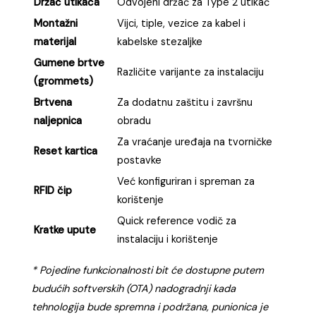
Držač utikača
Odvojeni držač za Type 2 utikač
Montažni
Vijci, tiple, vezice za kabel i
materijal
kabelske stezaljke
Gumene brtve
Različite varijante za instalaciju
(grommets)
Brtvena
Za dodatnu zaštitu i završnu
naljepnica
obradu
Za vraćanje uređaja na tvorničke
Reset kartica
postavke
Već konfiguriran i spreman za
RFID čip
korištenje
Quick reference vodič za
Kratke upute
instalaciju i korištenje
* Pojedine funkcionalnosti bit će dostupne putem
budućih softverskih (OTA) nadogradnji kada
tehnologija bude spremna i podržana, punionica je