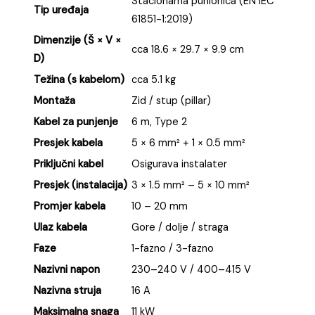
Stacionarna punionica (EN IEC
Tip uređaja
61851-1:2019)
Dimenzije (Š × V ×
cca 18.6 × 29.7 × 9.9 cm
D)
Težina (s kabelom)
cca 5.1 kg
Montaža
Zid / stup (pillar)
Kabel za punjenje
6 m, Type 2
Presjek kabela
5 × 6 mm² + 1 × 0.5 mm²
Priključni kabel
Osigurava instalater
Presjek (instalacija)
3 × 1.5 mm² – 5 × 10 mm²
Promjer kabela
10 – 20 mm
Ulaz kabela
Gore / dolje / straga
Faze
1-fazno / 3-fazno
Nazivni napon
230–240 V / 400–415 V
Nazivna struja
16 A
Maksimalna snaga
11 kW