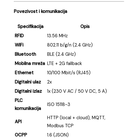
Povezivost i komunikacija
Specifikacija
Opis
RFID
13.56 MHz
WiFi
802.11 b/g/n (2.4 GHz)
Bluetooth
BLE (2.4 GHz)
Mobilna mreža
LTE + 2G fallback
Ethernet
10/100 Mbit/s (RJ45)
Digitalni ulaz
2x
Digitalni izlaz
1x (230 V AC / 50 V DC, 5 A)
PLC
ISO 15118-3
komunikacija
HTTP (local + cloud), MQTT,
API
Modbus TCP
OCPP
1.6 (JSON)