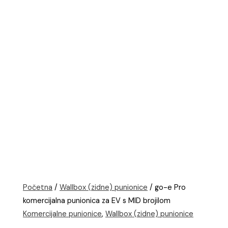
Početna
/
Wallbox (zidne) punionice
/ go-e Pro
komercijalna punionica za EV s MID brojilom
Komercijalne punionice
,
Wallbox (zidne) punionice