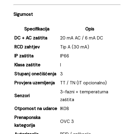
Sigurnost
Specifikacija
Opis
DC + AC zaštita
20 mA AC / 6 mA DC
RCD zahtjev
Tip A (30 mA)
IP zaštita
IP66
Klasa zaštite
I
Stupanj onečišćenja
3
Provjera uzemljenja
TT / TN (IT opcionalno)
3-fazni + temperaturna
Senzori
zaštita
Otpornost na udarce
IK08
Prenaponska
OVC 3
kategorija