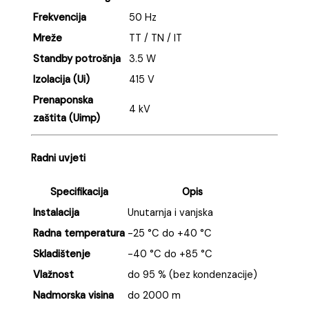
Frekvencija
50 Hz
Mreže
TT / TN / IT
Standby potrošnja
3.5 W
Izolacija (Ui)
415 V
Prenaponska
4 kV
zaštita (Uimp)
Radni uvjeti
Specifikacija
Opis
Instalacija
Unutarnja i vanjska
Radna temperatura
-25 °C do +40 °C
Skladištenje
-40 °C do +85 °C
Vlažnost
do 95 % (bez kondenzacije)
Nadmorska visina
do 2000 m