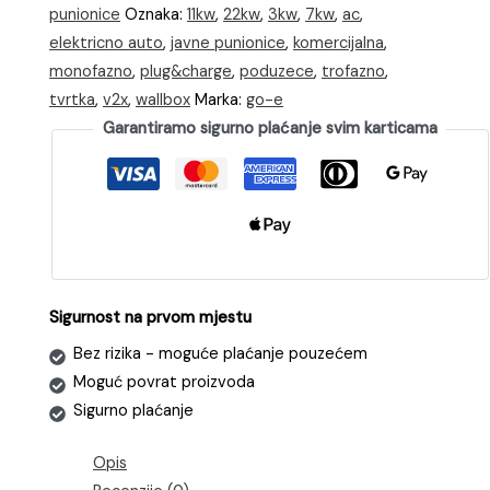
punionice
Oznaka:
11kw
,
22kw
,
3kw
,
7kw
,
ac
,
komercijalna
elektricno auto
,
javne punionice
,
komercijalna
,
punionica
monofazno
,
plug&charge
,
poduzece
,
trofazno
,
za
tvrtka
,
v2x
,
wallbox
Marka:
go-e
EV
Garantiramo sigurno plaćanje svim karticama
s
MID
brojilom
količina
Sigurnost na prvom mjestu
Bez rizika - moguće plaćanje pouzećem
Moguć povrat proizvoda
Sigurno plaćanje
Opis