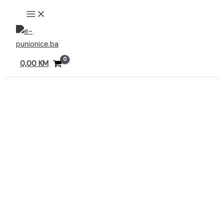
Preskoči
MAIN
MENU
na
sadržaj
0,00
KM