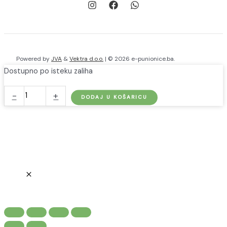
Powered by
JVA
&
Vektra d.o.o.
| © 2026 e-punionice.ba.
Dostupno po isteku zaliha
go-
-
+
DODAJ U KOŠARICU
e
Pro&Core
Blind
Cover
-
priprema
za
buduću
instalaciju
punionica