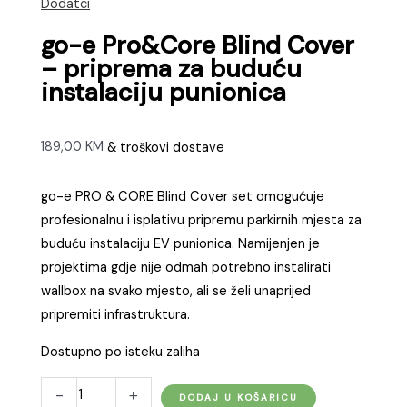
Dodatci
go-e Pro&Core Blind Cover
– priprema za buduću
instalaciju punionica
189,00
KM
& troškovi dostave
go-e PRO & CORE Blind Cover set omogućuje
profesionalnu i isplativu pripremu parkirnih mjesta za
buduću instalaciju EV punionica. Namijenjen je
projektima gdje nije odmah potrebno instalirati
wallbox na svako mjesto, ali se želi unaprijed
pripremiti infrastruktura.
Dostupno po isteku zaliha
go-
-
+
DODAJ U KOŠARICU