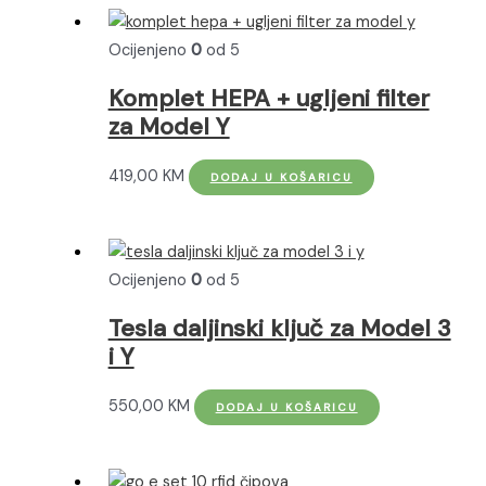
Ocijenjeno
0
od 5
Komplet HEPA + ugljeni filter
za Model Y
419,00
KM
DODAJ U KOŠARICU
Ocijenjeno
0
od 5
Tesla daljinski ključ za Model 3
i Y
550,00
KM
DODAJ U KOŠARICU