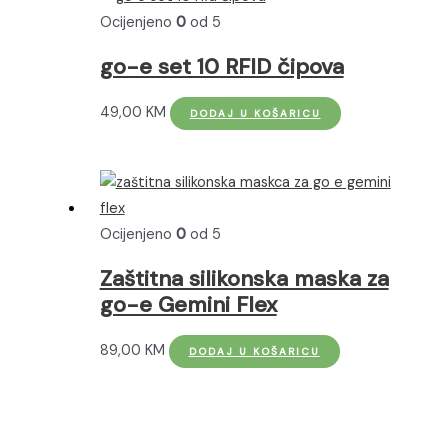
Ocijenjeno
0
od 5
go-e set 10 RFID čipova
49,00
KM
DODAJ U KOŠARICU
Ocijenjeno
0
od 5
Zaštitna silikonska maska za
go-e Gemini Flex
89,00
KM
DODAJ U KOŠARICU