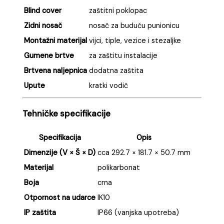
Blind cover
zaštitni poklopac
Zidni nosač
nosač za buduću punionicu
Montažni materijal
vijci, tiple, vezice i stezaljke
Gumene brtve
za zaštitu instalacije
Brtvena naljepnica
dodatna zaštita
Upute
kratki vodič
Tehničke specifikacije
Specifikacija
Opis
Dimenzije (V × Š × D)
cca 292.7 × 181.7 × 50.7 mm
Materijal
polikarbonat
Boja
crna
Otpornost na udarce
IK10
IP zaštita
IP66 (vanjska upotreba)