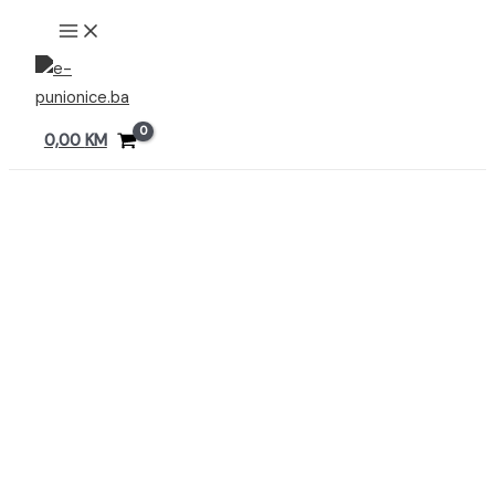
Preskoči
MAIN
MENU
na
sadržaj
0,00
KM