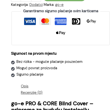
e
Kategorija:
Dodatci
Marka:
go-e
Pro&Core
Garantiramo sigurno plaćanje svim karticama
Blind
Cover
-
priprema
za
buduću
instalaciju
Sigurnost na prvom mjestu
punionica
Bez rizika - moguće plaćanje pouzećem
količina
Moguć povrat proizvoda
Sigurno plaćanje
Opis
Recenzije (0)
go-e PRO & CORE Blind Cover –
priprema za buduću instalaciju