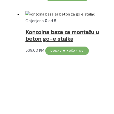
Ocijenjeno
0
od 5
Konzolna baza za montažu u
beton go-e stalka
339,00
KM
DODAJ U KOŠARICU