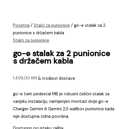
Početna
/
Stalci za punionice
/ go-e stalak za 2
punionice s držačem kabla
Stalci za punionice
go-e stalak za 2 punionice
s držačem kabla
1.409,00
KM
& troškovi dostave
go-e twin pedestal MB je robusni čelični stalak za
vanjsku instalaciju, namijenjen montaži dvije go-e
Charger Gemini ili Gemini 2.0 wallbox punionice kada
nije dostupna zidna površina.
Dostupno po isteku zaliha