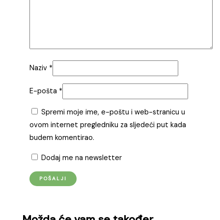
Naziv
*
E-pošta
*
Spremi moje ime, e-poštu i web-stranicu u
ovom internet pregledniku za sljedeći put kada
budem komentirao.
Dodaj me na newsletter
Možda će vam se također