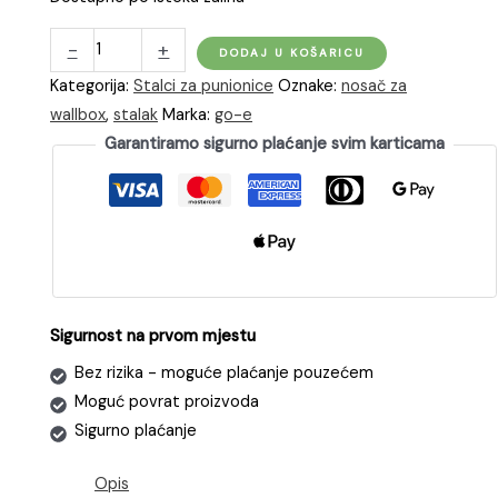
go-
-
+
DODAJ U KOŠARICU
e
Kategorija:
Stalci za punionice
Oznake:
nosač za
stalak
wallbox
,
stalak
Marka:
go-e
za
Garantiramo sigurno plaćanje svim karticama
2
punionice
s
držačem
kabla
količina
Sigurnost na prvom mjestu
Bez rizika - moguće plaćanje pouzećem
Moguć povrat proizvoda
Sigurno plaćanje
Opis