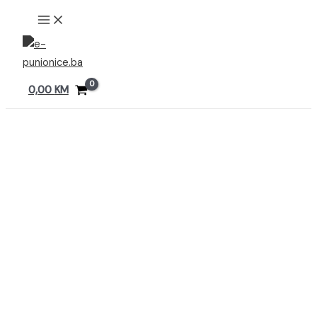
Preskoči
MAIN
MENU
na
sadržaj
0,00
KM