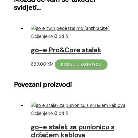
svidjeti…
Ocijenjeno
0
od 5
go-e Pro&Core stalak
689,00
KM
DODAJ U KOŠARICU
Povezani proizvodi
Ocijenjeno
0
od 5
go-e stalak za punionicu s
držačem kablova