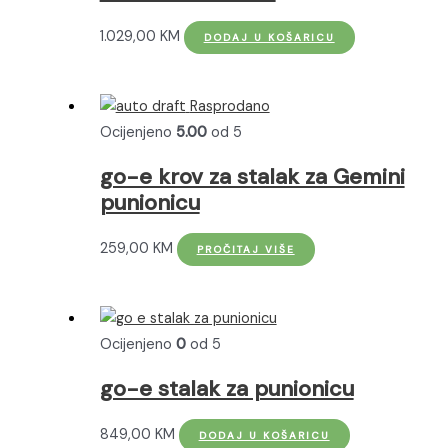
1.029,00
KM
DODAJ U KOŠARICU
Rasprodano
Ocijenjeno
5.00
od 5
go-e krov za stalak za Gemini
punionicu
259,00
KM
PROČITAJ VIŠE
Ocijenjeno
0
od 5
go-e stalak za punionicu
849,00
KM
DODAJ U KOŠARICU