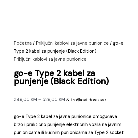
Početna
/
Priključni kablovi za javne punionice
/ go-e
Type 2 kabel za punjenje (Black Edition)
Priključni kablovi za javne punionice
go-e Type 2 kabel za
punjenje (Black Edition)
Raspon
349,00
KM
–
529,00
KM
& troškovi dostave
cijena:
od
go-e Type 2 kabel za javne punionice omogućava
349,00 KM
brzo i praktično punjenje električnih vozila na javnim
do
punionicama ili kućnim punionicama sa Type 2 socket