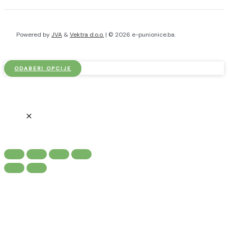
Powered by
JVA
&
Vektra d.o.o.
| © 2026 e-punionice.ba.
ODABERI OPCIJE