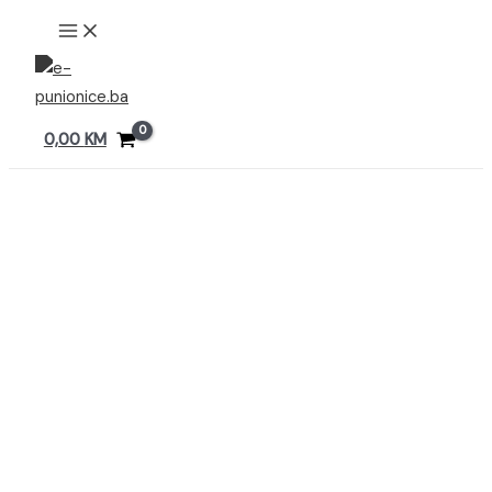
Preskoči
MAIN
MENU
na
sadržaj
0,00
KM