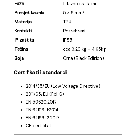
Faze
1-fazno i 3-fazno
Presjek kabela
5 × 6 mm²
Materijal
TPU
Kontakti
Posrebreni
IP zaštita
IP55
Težina
cca 3.29 kg – 4,65kg
Boja
Crna (Black Edition)
Certifikati i standardi
2014/35/EU (Low Voltage Directive)
2011/65/EU (RoHS)
EN 50620:2017
EN 62196-1:2014
EN 62196-2:2017
CE certifikat