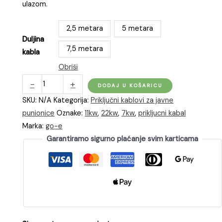
529,00 KM
ulazom.
2,5 metara
5 metara
Duljina
7,5 metara
kabla
Obriši
go-
-
+
DODAJ U KOŠARICU
e
SKU:
N/A
Kategorija:
Priključni kablovi za javne
Type
punionice
Oznake:
11kw
,
22kw
,
7kw
,
prikljucni kabal
2
Marka:
go-e
kabel
Garantiramo sigurno plaćanje svim karticama
za
punjenje
(Black
Edition)
količina