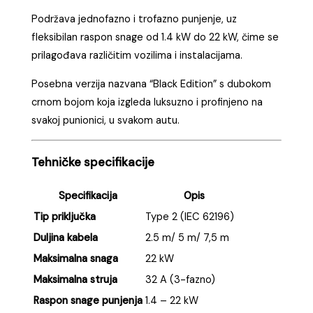
Podržava jednofazno i trofazno punjenje, uz
fleksibilan raspon snage od 1.4 kW do 22 kW, čime se
prilagođava različitim vozilima i instalacijama.
Posebna verzija nazvana “Black Edition” s dubokom
crnom bojom koja izgleda luksuzno i profinjeno na
svakoj punionici, u svakom autu.
Tehničke specifikacije
Specifikacija
Opis
Tip priključka
Type 2 (IEC 62196)
Duljina kabela
2.5 m/ 5 m/ 7,5 m
Maksimalna snaga
22 kW
Maksimalna struja
32 A (3-fazno)
Raspon snage punjenja
1.4 – 22 kW