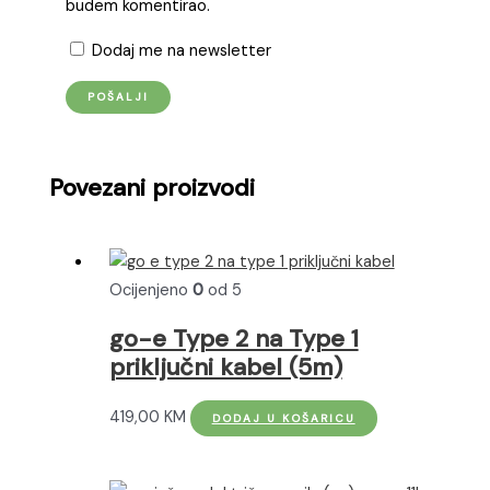
budem komentirao.
Dodaj me na newsletter
Povezani proizvodi
Ocijenjeno
0
od 5
go-e Type 2 na Type 1
priključni kabel (5m)
419,00
KM
DODAJ U KOŠARICU