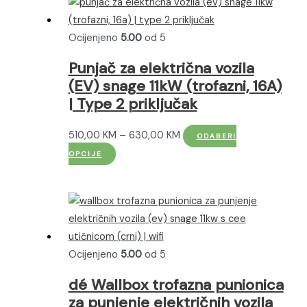
Ocijenjeno
5.00
od 5
Punjač za električna vozila
(EV) snage 11kW (trofazni, 16A)
| Type 2 priključak
Raspon
510,00
KM
–
630,00
KM
ODABERI
Ovaj
cijena:
OPCIJE
proizvod
od
ima
510,00 KM
više
do
varijanti.
630,00 KM
Opcije
Ocijenjeno
5.00
od 5
se
mogu
dé Wallbox trofazna punionica
odabrati
za punjenje električnih vozila