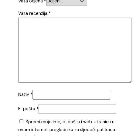
Vaša ocjena
*
Vaša recenzija
*
Naziv
*
E-pošta
*
Spremi moje ime, e-poštu i web-stranicu u
ovom internet pregledniku za sljedeći put kada