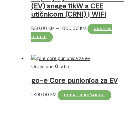
na
(EV) snage 11kW s CEE
stranici
utičnicom (CRNI) | WIFI
proizvoda
Raspon
830,00
KM
–
1.000,00
KM
ODABERI
Ovaj
cijena:
OPCIJE
proizvod
od
ima
830,00 KM
više
do
Ocijenjeno
0
od 5
varijanti.
1.000,00 KM
Opcije
go-e Core punionica za EV
se
mogu
1.899,00
KM
DODAJ U KOŠARICU
odabrati
na
stranici
proizvoda