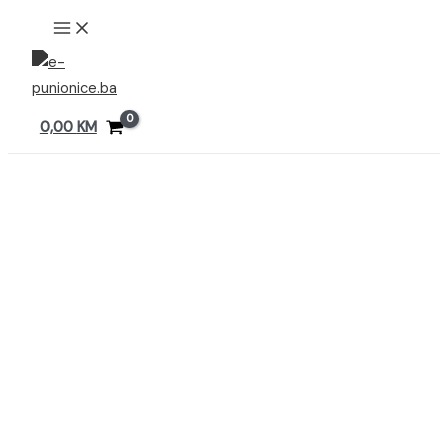
Preskoči
MAIN
MENU
na
sadržaj
0,00
KM