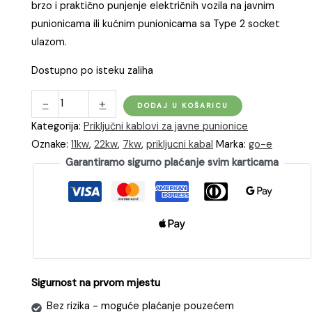
brzo i praktično punjenje električnih vozila na javnim
punionicama ili kućnim punionicama sa Type 2 socket
ulazom.
Dostupno po isteku zaliha
go-
-
+
DODAJ U KOŠARICU
e
Kategorija:
Priključni kablovi za javne punionice
Type
Oznake:
11kw
,
22kw
,
7kw
,
prikljucni kabal
Marka:
go-e
2
Garantiramo sigurno plaćanje svim karticama
kabel
za
punjenje
(7,5m)
količina
Sigurnost na prvom mjestu
Bez rizika - moguće plaćanje pouzećem