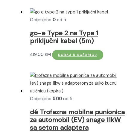
ima
510,00 KM
više
do
Ocijenjeno
0
od 5
varijanti.
630,00 KM
Opcije
go-e Type 2 na Type 1
se
priključni kabel (5m)
mogu
odabrati
419,00
KM
DODAJ U KOŠARICU
na
stranici
proizvoda
Ocijenjeno
5.00
od 5
dé Trofazna mobilna punionica
za automobil (EV) snage 11kW
sa setom adaptera