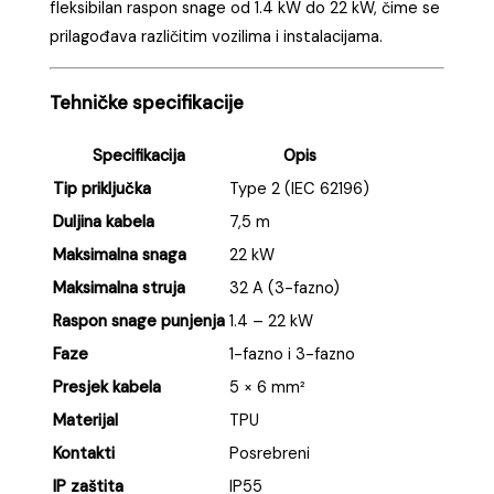
fleksibilan raspon snage od 1.4 kW do 22 kW, čime se
prilagođava različitim vozilima i instalacijama.
Tehničke specifikacije
Specifikacija
Opis
Tip priključka
Type 2 (IEC 62196)
Duljina kabela
7,5 m
Maksimalna snaga
22 kW
Maksimalna struja
32 A (3-fazno)
Raspon snage punjenja
1.4 – 22 kW
Faze
1-fazno i 3-fazno
Presjek kabela
5 × 6 mm²
Materijal
TPU
Kontakti
Posrebreni
IP zaštita
IP55