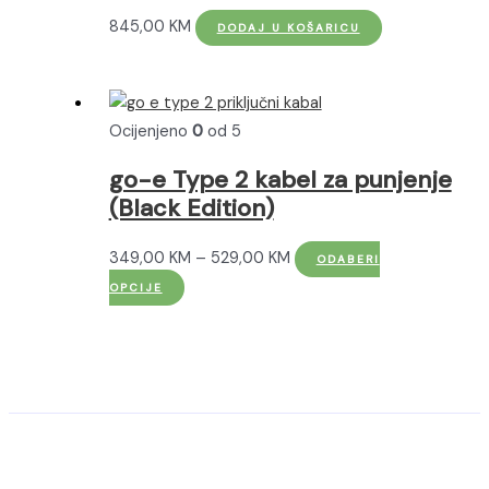
845,00
KM
DODAJ U KOŠARICU
Ocijenjeno
0
od 5
go-e Type 2 kabel za punjenje
(Black Edition)
Raspon
349,00
KM
–
529,00
KM
ODABERI
Ovaj
cijena:
OPCIJE
proizvod
od
ima
349,00 KM
više
do
varijanti.
529,00 KM
Opcije
se
mogu