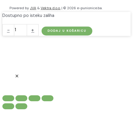
Powered by
JVA
&
Vektra d.o.o.
| © 2026 e-punionice.ba.
Dostupno po isteku zaliha
go-
-
+
DODAJ U KOŠARICU
e
Type
2
kabel
za
punjenje
(7,5m)
količina