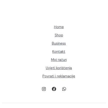
odabrati
na
stranici
proizvoda
Home
Shop
Business
Kontakt
Moj račun
Uvjeti korištenja
Povrati i reklamacije