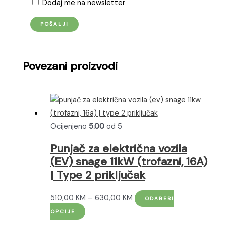
Dodaj me na newsletter
Povezani proizvodi
Ocijenjeno
5.00
od 5
Punjač za električna vozila
(EV) snage 11kW (trofazni, 16A)
| Type 2 priključak
Raspon
510,00
KM
–
630,00
KM
ODABERI
Ovaj
cijena:
OPCIJE
proizvod
od