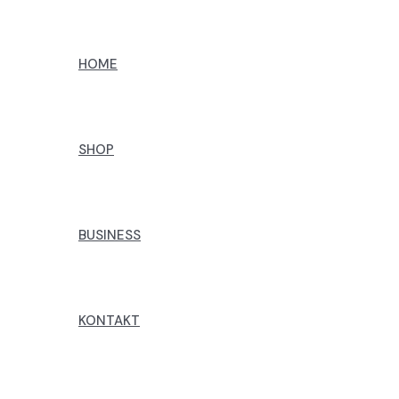
Preskoči
na
HOME
sadržaj
SHOP
BUSINESS
KONTAKT