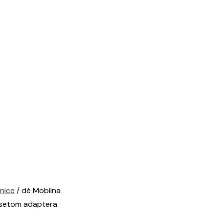
nice
/ dé Mobilna
i setom adaptera