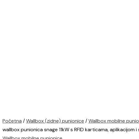
Početna
/
Wallbox (zidne) punionice
/
Wallbox mobilne punio
wallbox punionica snage 11kW s RFID karticama, aplikacijom 
Wallbox mobilne punionice