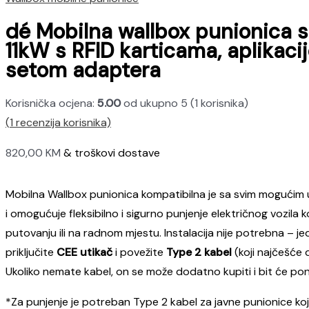
dé Mobilna wallbox punionica 
11kW s RFID karticama, aplikaci
setom adaptera
Korisnička ocjena:
5.00
od ukupno 5 (
1
korisnika)
(
1
recenzija korisnika)
820,00
KM
& troškovi dostave
Mobilna Wallbox punionica kompatibilna je sa svim mogućim
i omogućuje fleksibilno i sigurno punjenje električnog vozila 
putovanju ili na radnom mjestu. Instalacija nije potrebna – 
priključite
CEE utikač
i povežite
Type 2 kabel
(koji najčešće d
Ukoliko nemate kabel, on se može dodatno kupiti i bit će pon
*Za punjenje je potreban Type 2 kabel za javne punionice koj