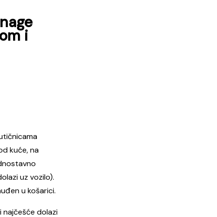
snage
jom i
 utičnicama
kod kuće, na
jednostavno
olazi uz vozilo).
uđen u košarici.
i najčešće dolazi