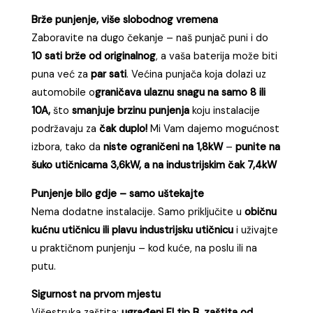
od
Brže punjenje, više slobodnog vremena
610,00 KM
Zaboravite na dugo čekanje – naš punjač puni i do
do
10 sati brže od originalnog
, a vaša baterija može biti
780,00 KM
puna već za
par sati
. Većina punjača koja dolazi uz
automobile o
graničava ulaznu snagu na samo 8 ili
10A,
što
smanjuje brzinu punjenja
koju instalacije
podržavaju za
čak duplo!
Mi Vam dajemo mogućnost
izbora, tako da
niste ograničeni na 1,8kW
–
punite na
šuko utičnicama 3,6kW, a na industrijskim čak 7,4kW
Punjenje bilo gdje – samo uštekajte
Nema dodatne instalacije. Samo priključite u
običnu
kućnu utičnicu ili plavu industrijsku utičnicu
i uživajte
u praktičnom punjenju – kod kuće, na poslu ili na
putu.
Sigurnost na prvom mjestu
Višestruka zaštita:
ugrađeni FI tip B, zaštita od