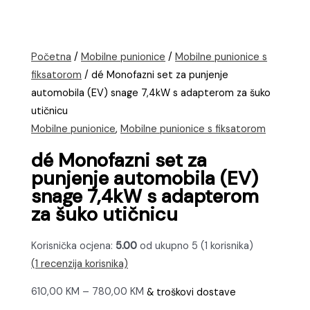
Početna
/
Mobilne punionice
/
Mobilne punionice s
fiksatorom
/ dé Monofazni set za punjenje
automobila (EV) snage 7,4kW s adapterom za šuko
utičnicu
Mobilne punionice
,
Mobilne punionice s fiksatorom
dé Monofazni set za
punjenje automobila (EV)
snage 7,4kW s adapterom
za šuko utičnicu
Korisnička ocjena:
5.00
od ukupno 5 (
1
korisnika)
(
1
recenzija korisnika)
Raspon
610,00
KM
–
780,00
KM
& troškovi dostave
cijena: