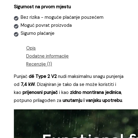
adapterom
Sigurnost na prvom mjestu
za
šuko
Bez rizika - moguće plaćanje pouzećem
utičnicu
Moguć povrat proizvoda
količina
Sigurno plaćanje
Opis
Dodatne informacije
Recenzije (1)
Punjač
dé Type 2 V2
nudi maksimalnu snagu punjenja
od
7,4 kW
. Dizajniran je tako da se može koristiti i
kao
prijenosni punjač
i kao
zidno montirana jedinica
,
potpuno prilagođen za
unutarnju i vanjsku upotrebu
.