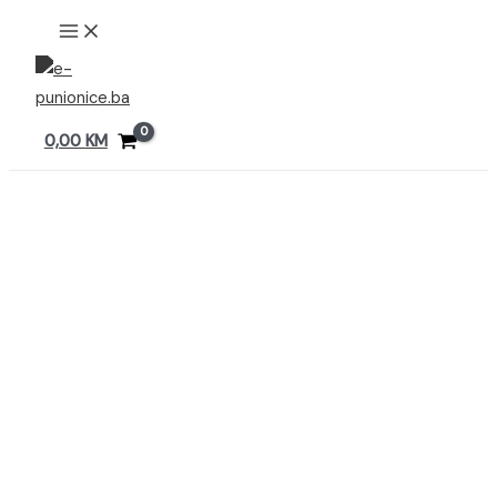
Preskoči
MAIN
MENU
na
sadržaj
0,00
KM