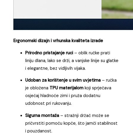
Ergonomski dizajn i vrhunska kvaliteta izrade
Prirodno pristajanje ruci
– oblik ručke prati
liniju dlana, lako se drži, a vanjske linije su glatke
i elegantne, bez vidljivih vijaka.
Udoban za korištenje u svim uvjetima
– ručka
je obložena
TPU materijalom
koji sprječava
osjećaj hladnoće zimi i pruža dodatnu
udobnost pri rukovanju.
Sigurna montaža
– stražnji držač može se
pričvrstiti pomoću kopče, što jamči stabilnost
i pouzdanost.