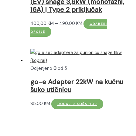
(EV) snage 3,6kW (monofazni,
16A) | Type 2 priključak
Raspon
400,00
KM
–
490,00
KM
ODABERI
Ovaj
cijena:
OPCIJE
proizvod
od
ima
400,00 KM
više
do
varijanti.
490,00 KM
Ocijenjeno
0
od 5
Opcije
se
go-e Adapter 22kW na kućnu
mogu
šuko utičnicu
odabrati
na
85,00
KM
DODAJ U KOŠARICU
stranici
proizvoda