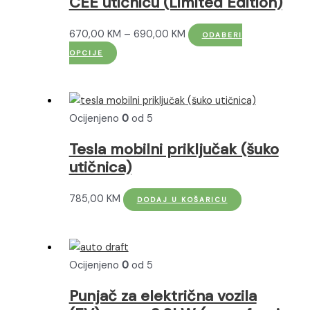
CEE utičnicu (Limited Edition)
Raspon
670,00
KM
–
690,00
KM
ODABERI
Ovaj
cijena:
OPCIJE
proizvod
od
ima
670,00 KM
više
do
Ocijenjeno
0
od 5
varijanti.
690,00 KM
Opcije
Tesla mobilni priključak (šuko
se
utičnica)
mogu
odabrati
785,00
KM
DODAJ U KOŠARICU
na
stranici
proizvoda
Ocijenjeno
0
od 5
Punjač za električna vozila