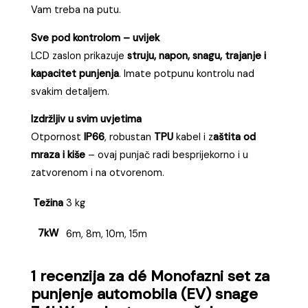
Vam treba na putu.
Sve pod kontrolom – uvijek
LCD zaslon prikazuje
struju, napon, snagu, trajanje i
kapacitet punjenja
. Imate potpunu kontrolu nad
svakim detaljem.
Izdržljiv u svim uvjetima
Otpornost
IP66
, robustan
TPU
kabel i z
aštita od
mraza i kiše
– ovaj punjač radi besprijekorno i u
zatvorenom i na otvorenom.
Težina
3 kg
7kW
6m, 8m, 10m, 15m
1 recenzija za
dé Monofazni set za
punjenje automobila (EV) snage