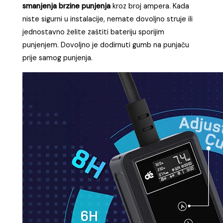
smanjenja brzine punjenja
kroz broj ampera. Kada
niste sigurni u instalacije, nemate dovoljno struje ili
jednostavno želite zaštiti bateriju sporijim
punjenjem. Dovoljno je dodirnuti gumb na punjaču
prije samog punjenja.