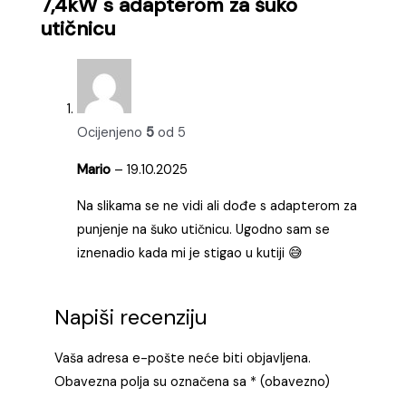
7,4kW s adapterom za šuko
utičnicu
Ocijenjeno
5
od 5
Mario
–
19.10.2025
Na slikama se ne vidi ali dođe s adapterom za
punjenje na šuko utičnicu. Ugodno sam se
iznenadio kada mi je stigao u kutiji 😅
Napiši recenziju
Vaša adresa e-pošte neće biti objavljena.
Obavezna polja su označena sa
* (obavezno)