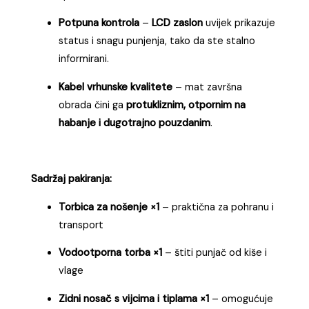
Potpuna kontrola
–
LCD zaslon
uvijek prikazuje
status i snagu punjenja, tako da ste stalno
informirani.
Kabel vrhunske kvalitete
– mat završna
obrada čini ga
protukliznim, otpornim na
habanje i dugotrajno pouzdanim
.
Sadržaj pakiranja:
Torbica za nošenje ×1
– praktična za pohranu i
transport
Vodootporna torba ×1
– štiti punjač od kiše i
vlage
Zidni nosač s vijcima i tiplama ×1
– omogućuje