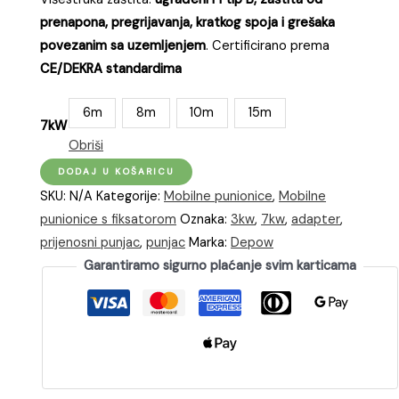
prenapona, pregrijavanja, kratkog spoja i grešaka
povezanim sa uzemljenjem
. Certificirano prema
CE/DEKRA standardima
6m
8m
10m
15m
7kW
Obriši
dé
DODAJ U KOŠARICU
Monofazni
SKU:
N/A
Kategorije:
Mobilne punionice
,
Mobilne
set
punionice s fiksatorom
Oznaka:
3kw
,
7kw
,
adapter
,
za
prijenosni punjac
,
punjac
Marka:
Depow
punjenje
Garantiramo sigurno plaćanje svim karticama
automobila
(EV)
snage
7,4kW
s