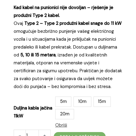
od
Kad kabel na punionici nije dovoljan – rješenje je
490,00 KM
produžni Type 2 kabel.
do
Ovaj
Type 2 – Type 2 produžni kabel snage do 11 kW
780,00 KM
omogućuje bezbrižno punjenje vašeg električnog
vozila i u situacijama kada je priključak na punionici
predaleko ili kabel prekratak. Dostupan u duljinama
od
5, 10 ili 15 metara
, izrađen je od kvalitetnih
materijala, otporan na vremenske uvjete i
certificiran za sigurnu upotrebu. Praktičan je dodatak
za svako putovanje i osigurava da uvijek možete
doći do punjača – bez kompromisa i bez stresa.
5m
10m
15m
Duljina kabla jačina
20m
11kW
Obriši
Produžni
-
+