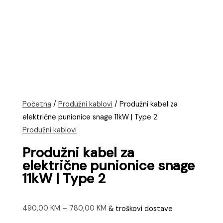
Početna
/
Produžni kablovi
/ Produžni kabel za
električne punionice snage 11kW | Type 2
Produžni kablovi
Produžni kabel za
električne punionice snage
11kW | Type 2
Raspon
490,00
KM
–
780,00
KM
& troškovi dostave
cijena: