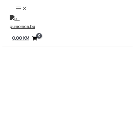
Preskoči
MAIN
MENU
na
sadržaj
0,00
KM