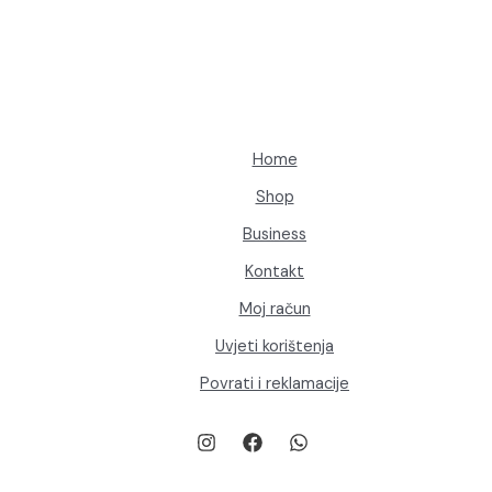
mogu
odabrati
na
stranici
proizvoda
Home
Shop
Business
Kontakt
Moj račun
Uvjeti korištenja
Povrati i reklamacije