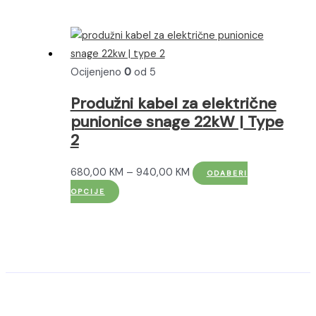
Ocijenjeno
0
od 5
Produžni kabel za električne
punionice snage 22kW | Type
2
Raspon
680,00
KM
–
940,00
KM
ODABERI
Ovaj
cijena:
OPCIJE
proizvod
od
ima
680,00 KM
više
do
varijanti.
940,00 KM
Opcije
se