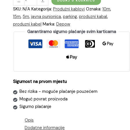
DODAJ U KOŠARICU
kabel
SKU:
N/A
Kategorija:
Produžni kablovi
Oznaka:
10m
,
za
15m
,
5m
,
javna punionica
,
parking
,
produzni kabal
,
električne
produzni kabel
Marka:
Depow
punionice
Garantiramo sigurno plaćanje svim karticama
snage
11kW
|
Type
2
količina
Sigurnost na prvom mjestu
Bez rizika - moguće plaćanje pouzećem
Moguć povrat proizvoda
Sigurno plaćanje
Opis
Dodatne informacije