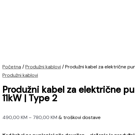
Početna
/
Produžni kablovi
/ Produžni kabel za električne pu
Produžni kablovi
Produžni kabel za električne p
11kW | Type 2
Raspon
490,00
KM
–
780,00
KM
& troškovi dostave
cijena:
od