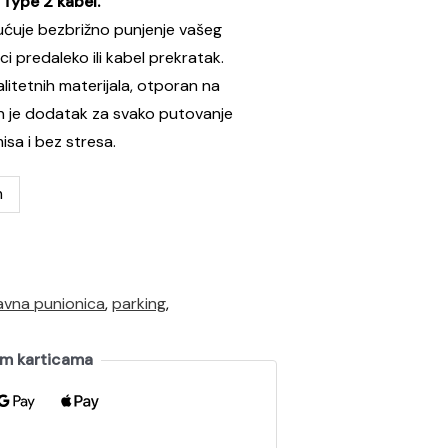
 Type 2 kabel.
uje bezbrižno punjenje vašeg
ci predaleko ili kabel prekratak.
alitetnih materijala, otporan na
an je dodatak za svako putovanje
sa i bez stresa.
m
avna punionica
,
parking
,
im karticama