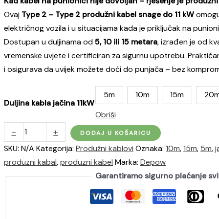
Kad kabel na punionici nije dovoljan – rješenje je produžni
490,00 KM
Ovaj
Type 2 – Type 2 produžni kabel snage do 11 kW
omoguć
do
električnog vozila i u situacijama kada je priključak na punioni
780,00 KM
Dostupan u duljinama od
5, 10 ili 15 metara
, izrađen je od kv
vremenske uvjete i certificiran za sigurnu upotrebu. Praktič
i osigurava da uvijek možete doći do punjača – bez kompromi
5m
10m
15m
20
Duljina kabla jačina 11kW
Obriši
Produžni
-
+
DODAJ U KOŠARICU
kabel
SKU:
N/A
Kategorija:
Produžni kablovi
Oznaka:
10m
,
15m
,
5m
,
j
za
produzni kabal
,
produzni kabel
Marka:
Depow
električne
Garantiramo sigurno plaćanje sv
punionice
snage
11kW