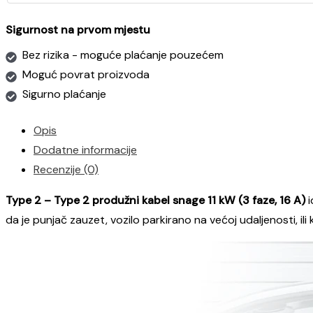
|
Type
Sigurnost na prvom mjestu
2
Bez rizika - moguće plaćanje pouzećem
količina
Moguć povrat proizvoda
Sigurno plaćanje
Opis
Dodatne informacije
Recenzije (0)
Type 2 – Type 2 produžni kabel snage 11 kW (3 faze, 16 A)
i
da je punjač zauzet, vozilo parkirano na većoj udaljenosti, i