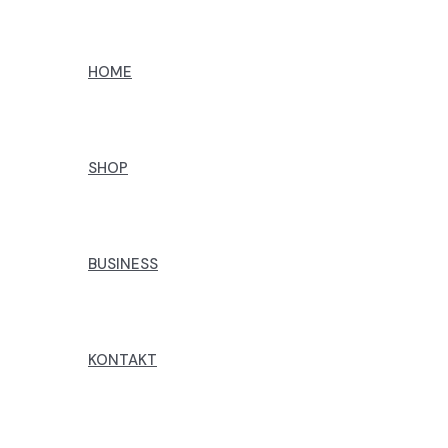
Preskoči
na
HOME
sadržaj
SHOP
BUSINESS
KONTAKT