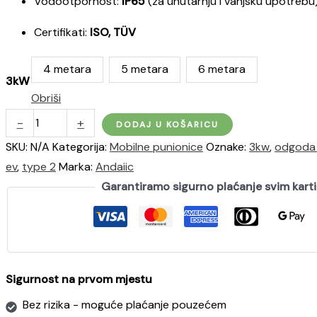
Vodootpornost:
IP65
(za unutarnju i vanjsku upotrebu
Certifikati:
ISO, TÜV
4 metara
5 metara
6 metara
3kW
Obriši
Punjač
-
+
DODAJ U KOŠARICU
za
SKU:
N/A
Kategorija:
Mobilne punionice
Oznake:
3kw
,
odgoda 
električna
ev
,
type 2
Marka:
Andaiic
vozila
Garantiramo sigurno plaćanje svim kar
(EV)
snage
3,6kW
(monofazni,
16A)
Sigurnost na prvom mjestu
|
Bez rizika - moguće plaćanje pouzećem
Type