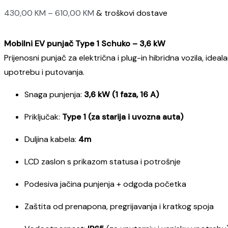
Raspon
430,00
KM
–
610,00
KM
& troškovi dostave
cijena:
od
Mobilni EV punjač Type 1 Schuko – 3,6 kW
430,00 KM
Prijenosni punjač za električna i plug-in hibridna vozila, idea
do
upotrebu i putovanja.
610,00 KM
Snaga punjenja:
3,6 kW (1 faza, 16 A)
Priključak:
Type 1 (za starija i uvozna auta)
Duljina kabela:
4m
LCD zaslon s prikazom statusa i potrošnje
Podesiva jačina punjenja + odgoda početka
Zaštita od prenapona, pregrijavanja i kratkog spoja