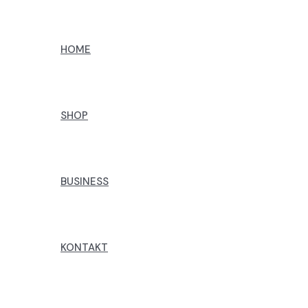
Preskoči
na
HOME
sadržaj
SHOP
BUSINESS
KONTAKT