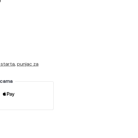
)
starta
,
punjac za
ticama