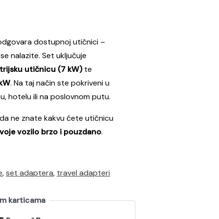
 odgovara dostupnoj utičnici –
e nalazite. Set uključuje
trijsku utičnicu (7 kW)
te
 kW
. Na taj način ste pokriveni u
u, hotelu ili na poslovnom putu.
kada ne znate kakvu ćete utičnicu
voje vozilo brzo i pouzdano
.
e
,
set adaptera
,
travel adapteri
im karticama