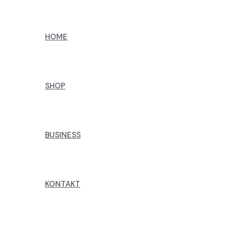
Preskoči
na
HOME
sadržaj
SHOP
BUSINESS
KONTAKT