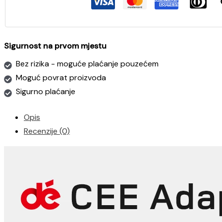
za
električne
punionice
do
Sigurnost na prvom mjestu
22kW
Bez rizika - moguće plaćanje pouzećem
količina
Moguć povrat proizvoda
Sigurno plaćanje
Opis
Recenzije (0)