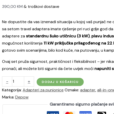
390,00
KM
& troškovi dostave
Ne dopustite da vas iznenadi situacija u kojoj vaš punjač ne
sa setom travel adaptera imate rješenje pri ruci gdje god da s
adaptere za
standardnu šuko utičnicu (3 kW)
,
plavu indus
mogućnost korištenja
11 kW priključka prilagođenog na 22
gotovo svim scenarijima, bilo kod kuće, na putovanju, u kamp
Ovaj set pruža sigurnost, praktičnost i fleksibilnost – jer ni
pronaći, ali možete biti sigurni da ćete uvijek moći
napuniti s
dé
-
+
DODAJ U KOŠARICU
Set
Kategorija:
Adapteri za punionice
Oznake:
adapter
,
all-in-on
svih
Marka:
Depow
travel
Garantiramo sigurno plaćanje sv
adaptera