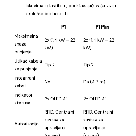
lakovima i plastikom, podržavajući vašu viziju
ekološke budućnosti.
P1
P1 Plus
Maksimalna
2x (1,4 kW – 22
2x (1,4 kW – 22
snaga
kW)
kW)
punjenja
Utikač kabela
Tip 2
Tip 2
za punjenje
Integrirani
Ne
Da (4.7 m)
kabel
Indikator
2x OLED 4”
2x OLED 4”
statusa
RFID, Centralni
RFID, Centralni
sustav za
sustav za
Autorizacija
upravljanje
upravljanje
(opcija)
(opcija)