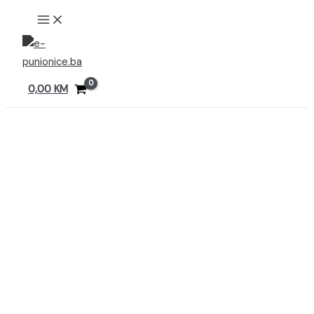
Preskoči
MAIN
MENU
na
sadržaj
0,00
KM