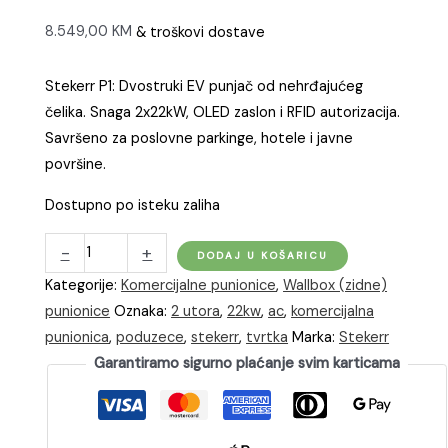
8.549,00
KM
& troškovi dostave
Stekerr P1: Dvostruki EV punjač od nehrđajućeg
čelika. Snaga 2x22kW, OLED zaslon i RFID autorizacija.
Savršeno za poslovne parkinge, hotele i javne
površine.
Dostupno po isteku zaliha
Stekerr
-
+
DODAJ U KOŠARICU
P1
Kategorije:
Komercijalne punionice
,
Wallbox (zidne)
punionica
punionice
Oznaka:
2 utora
,
22kw
,
ac
,
komercijalna
za
punionica
,
poduzece
,
stekerr
,
tvrtka
Marka:
Stekerr
punjenje
Garantiramo sigurno plaćanje svim karticama
2
EV
istovremeno