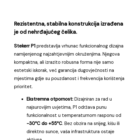
Rezistentna, stabilna konstrukcija izrađena
je od nehrđajućeg čelika.
Stekerr P1
predstavlja vrhunac funkcionalnog dizajna
namijenjenog najzahtjevnijim okruženjima. Njegova
kompaktna, ali izrazito robusna forma nije samo
estetski iskorak, već garancija dugovječnosti na
mjestima gdje su pouzdanost i frekvencija korištenja
prioritet.
Ekstremna otpornost:
Dizajniran za rad u
najsurovijim uvjetima, P1 održava punu
funkcionalnost u temperaturnom rasponu od
-30°C do +55°C
. Bez obzira na snijeg, kišu ili
direktno sunce, vaša infrastruktura ostaje
aktivna.