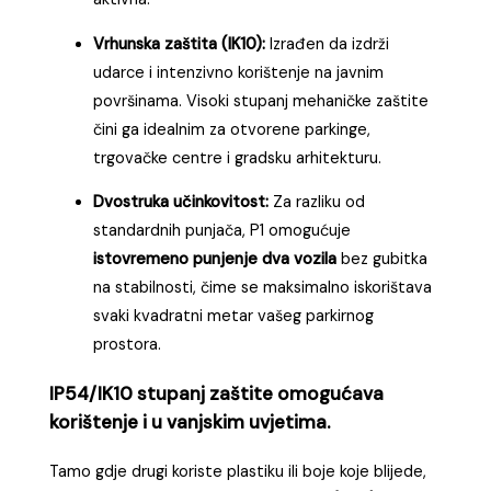
Vrhunska zaštita (IK10):
Izrađen da izdrži
udarce i intenzivno korištenje na javnim
površinama. Visoki stupanj mehaničke zaštite
čini ga idealnim za otvorene parkinge,
trgovačke centre i gradsku arhitekturu.
Dvostruka učinkovitost:
Za razliku od
standardnih punjača, P1 omogućuje
istovremeno punjenje dva vozila
bez gubitka
na stabilnosti, čime se maksimalno iskorištava
svaki kvadratni metar vašeg parkirnog
prostora.
IP54/IK10 stupanj zaštite omogućava
korištenje i u vanjskim uvjetima.
Tamo gdje drugi koriste plastiku ili boje koje blijede,