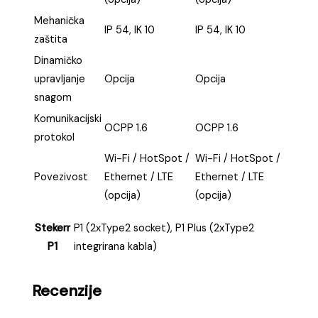
Mehanička
IP 54, IK 10
IP 54, IK 10
zaštita
Dinamičko
upravljanje
Opcija
Opcija
snagom
Komunikacijski
OCPP 1.6
OCPP 1.6
protokol
Wi-Fi / HotSpot /
Wi-Fi / HotSpot /
Povezivost
Ethernet / LTE
Ethernet / LTE
(opcija)
(opcija)
Stekerr
P1 (2xType2 socket), P1 Plus (2xType2
P1
integrirana kabla)
Recenzije