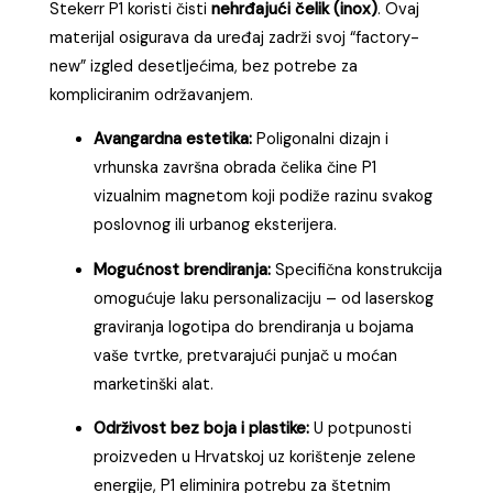
Stekerr P1 koristi čisti
nehrđajući čelik (inox)
. Ovaj
materijal osigurava da uređaj zadrži svoj “factory-
new” izgled desetljećima, bez potrebe za
kompliciranim održavanjem.
Avangardna estetika:
Poligonalni dizajn i
vrhunska završna obrada čelika čine P1
vizualnim magnetom koji podiže razinu svakog
poslovnog ili urbanog eksterijera.
Mogućnost brendiranja:
Specifična konstrukcija
omogućuje laku personalizaciju – od laserskog
graviranja logotipa do brendiranja u bojama
vaše tvrtke, pretvarajući punjač u moćan
marketinški alat.
Održivost bez boja i plastike:
U potpunosti
proizveden u Hrvatskoj uz korištenje zelene
energije, P1 eliminira potrebu za štetnim