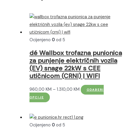
Ocijenjeno
0
od 5
dé Wallbox trofazna punionica
za punjenje električnih vozila
(EV) snage 22kW s CEE
utičnicom (CRNI) | WIFI
Raspon
960,00
KM
–
1.310,00
KM
ODABERI
Ovaj
cijena:
OPCIJE
proizvod
od
ima
960,00 KM
više
do
Ocijenjeno
0
od 5
varijanti.
1.310,00 KM