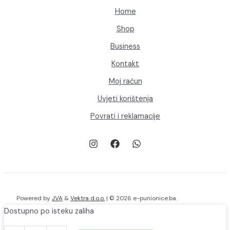
proizvoda
Home
Shop
Business
Kontakt
Moj račun
Uvjeti korištenja
Povrati i reklamacije
Powered by
JVA
&
Vektra d.o.o.
| © 2026 e-punionice.ba.
Dostupno po isteku zaliha