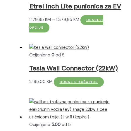
Opcije
Etrel Inch Lite punionica za EV
se
mogu
Raspon
1.179,95
KM
–
1.379,95
KM
ODABERI
odabrati
Ovaj
cijena:
OPCIJE
na
proizvod
od
stranici
ima
1.179,95 KM
proizvoda
više
do
Ocijenjeno
0
od 5
varijanti.
1.379,95 KM
Opcije
Tesla Wall Connector (22kW)
se
mogu
2.195,00
KM
DODAJ U KOŠARICU
odabrati
na
stranici
proizvoda
Ocijenjeno
5.00
od 5