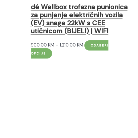
dé Wallbox trofazna punionica
za punjenje električnih vozila
(EV) snage 22kW s CEE
utičnicom (BIJELI) | WIFI
Raspon
900,00
KM
–
1.210,00
KM
ODABERI
Ovaj
cijena:
OPCIJE
proizvod
od
ima
900,00 KM
više
do
varijanti.
1.210,00 KM
Opcije
se
mogu
odabrati
na
stranici