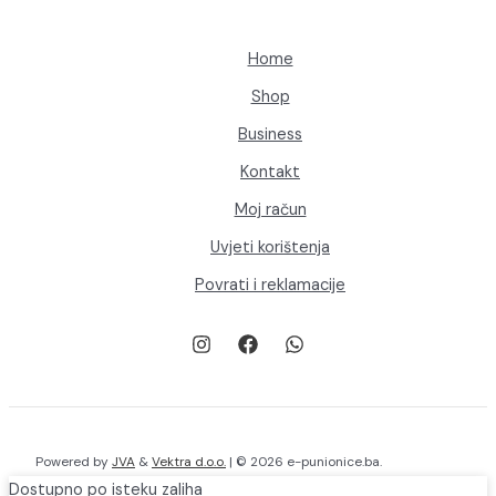
stranici
proizvoda
Home
Shop
Business
Kontakt
Moj račun
Uvjeti korištenja
Povrati i reklamacije
Powered by
JVA
&
Vektra d.o.o.
| © 2026 e-punionice.ba.
Dostupno po isteku zaliha