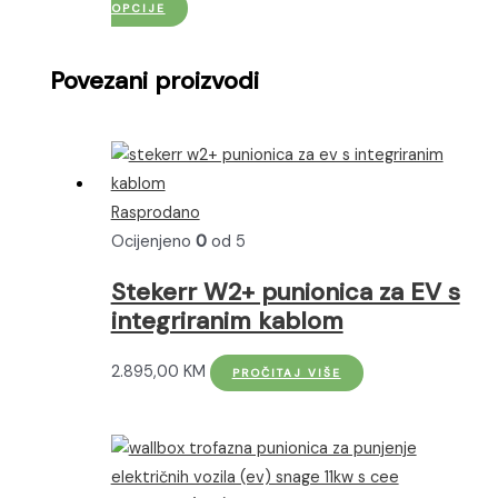
stranici
Ovaj
cijena:
OPCIJE
proizvoda
proizvod
od
ima
660,00 KM
Povezani proizvodi
više
do
varijanti.
760,00 KM
Opcije
se
mogu
Rasprodano
odabrati
Ocijenjeno
0
od 5
na
Stekerr W2+ punionica za EV s
stranici
integriranim kablom
proizvoda
2.895,00
KM
PROČITAJ VIŠE