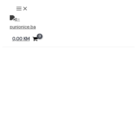
Preskoči
MAIN
MENU
na
sadržaj
0,00
KM