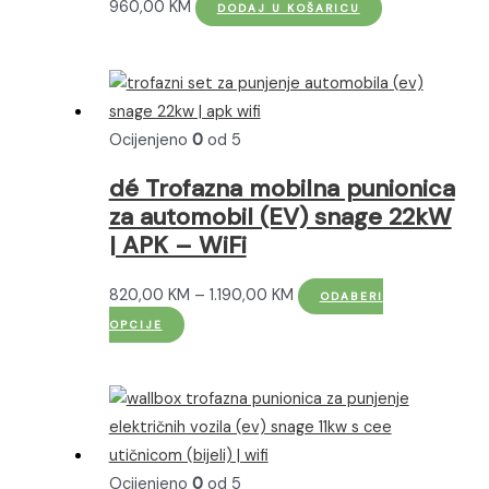
960,00
KM
DODAJ U KOŠARICU
Ocijenjeno
0
od 5
dé Trofazna mobilna punionica
za automobil (EV) snage 22kW
| APK – WiFi
Raspon
820,00
KM
–
1.190,00
KM
ODABERI
Ovaj
cijena:
OPCIJE
proizvod
od
ima
820,00 KM
više
do
varijanti.
1.190,00 KM
Opcije
Ocijenjeno
0
od 5