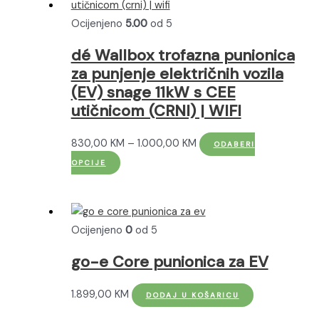
Ocijenjeno
5.00
od 5
dé Wallbox trofazna punionica
za punjenje električnih vozila
(EV) snage 11kW s CEE
utičnicom (CRNI) | WIFI
Raspon
830,00
KM
–
1.000,00
KM
ODABERI
Ovaj
cijena:
OPCIJE
proizvod
od
ima
830,00 KM
više
do
Ocijenjeno
0
od 5
varijanti.
1.000,00 KM
Opcije
go-e Core punionica za EV
se
mogu
1.899,00
KM
DODAJ U KOŠARICU
odabrati