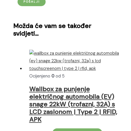
Možda će vam se također
svidjeti…
Ocijenjeno
0
od 5
Wallbox za punjenje
električnog automobila (EV)
snage 22kW (trofazni, 32A) s
LCD zaslonom | Type 2 | RFID,
APK