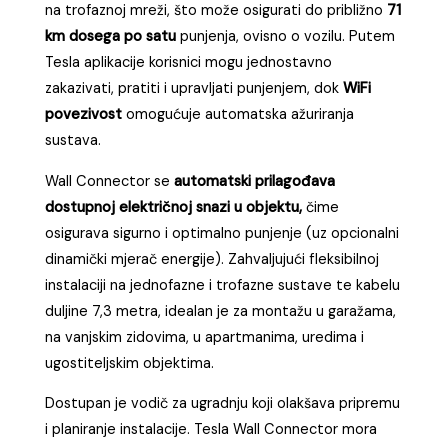
na trofaznoj mreži, što može osigurati do približno
71
km dosega po satu
punjenja, ovisno o vozilu. Putem
Tesla aplikacije korisnici mogu jednostavno
zakazivati, pratiti i upravljati punjenjem, dok
WiFi
povezivost
omogućuje automatska ažuriranja
sustava.
Wall Connector se
automatski prilagođava
dostupnoj električnoj snazi u objektu,
čime
osigurava sigurno i optimalno punjenje (uz opcionalni
dinamički mjerač energije). Zahvaljujući fleksibilnoj
instalaciji na jednofazne i trofazne sustave te kabelu
duljine 7,3 metra, idealan je za montažu u garažama,
na vanjskim zidovima, u apartmanima, uredima i
ugostiteljskim objektima.
Dostupan je vodič za ugradnju koji olakšava pripremu
i planiranje instalacije. Tesla Wall Connector mora