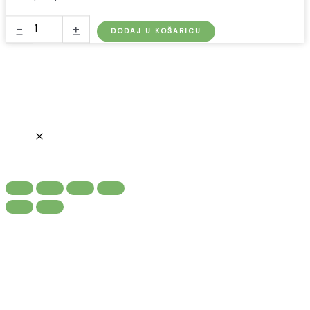
Tesla
-
+
DODAJ U KOŠARICU
Wall
Connector
(22kW)
količina