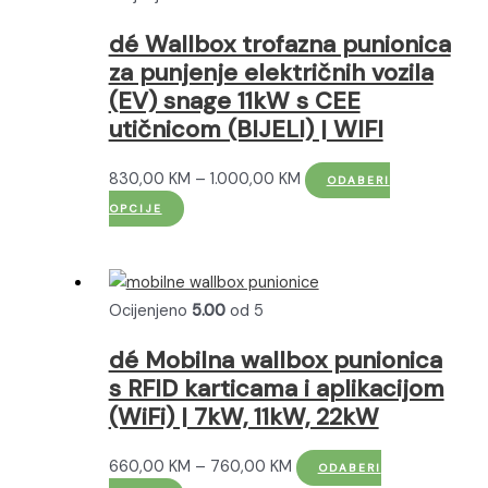
se
mogu
dé Wallbox trofazna punionica
odabrati
za punjenje električnih vozila
na
(EV) snage 11kW s CEE
stranici
utičnicom (BIJELI) | WIFI
proizvoda
Raspon
830,00
KM
–
1.000,00
KM
ODABERI
Ovaj
cijena:
OPCIJE
proizvod
od
ima
830,00 KM
više
do
Ocijenjeno
5.00
od 5
varijanti.
1.000,00 KM
Opcije
dé Mobilna wallbox punionica
se
s RFID karticama i aplikacijom
mogu
(WiFi) | 7kW, 11kW, 22kW
odabrati
na
Raspon
660,00
KM
–
760,00
KM
ODABERI