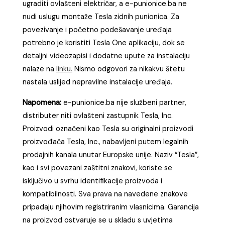
ugraditi ovlašteni električar, a e-punionice.ba ne
nudi uslugu montaže Tesla zidnih punionica. Za
povezivanje i početno podešavanje uređaja
potrebno je koristiti Tesla One aplikaciju, dok se
detaljni videozapisi i dodatne upute za instalaciju
nalaze na
linku.
Nismo odgovori za nikakvu štetu
nastala uslijed nepravilne instalacije uređaja.
Napomena:
e-punionice.ba nije službeni partner,
distributer niti ovlašteni zastupnik Tesla, Inc.
Proizvodi označeni kao Tesla su originalni proizvodi
proizvođača Tesla, Inc., nabavljeni putem legalnih
prodajnih kanala unutar Europske unije. Naziv “Tesla”,
kao i svi povezani zaštitni znakovi, koriste se
isključivo u svrhu identifikacije proizvoda i
kompatibilnosti. Sva prava na navedene znakove
pripadaju njihovim registriranim vlasnicima. Garancija
na proizvod ostvaruje se u skladu s uvjetima