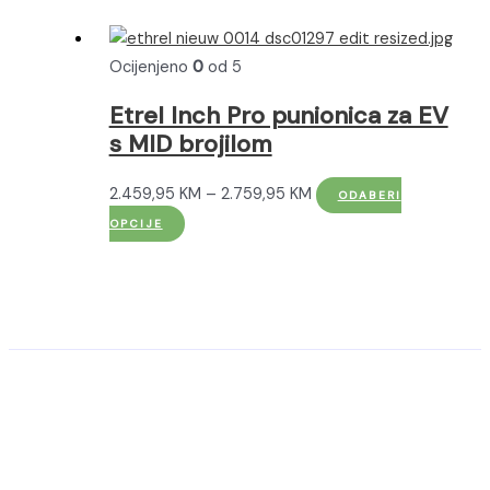
na
stranici
Ocijenjeno
0
od 5
proizvoda
Etrel Inch Pro punionica za EV
s MID brojilom
Raspon
2.459,95
KM
–
2.759,95
KM
ODABERI
Ovaj
cijena:
OPCIJE
proizvod
od
ima
2.459,95 KM
više
do
varijanti.
2.759,95 KM
Opcije
se
mogu
odabrati
na