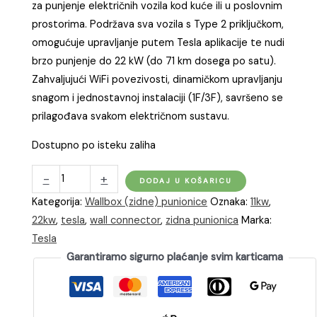
za punjenje električnih vozila kod kuće ili u poslovnim
prostorima. Podržava sva vozila s Type 2 priključkom,
omogućuje upravljanje putem Tesla aplikacije te nudi
brzo punjenje do 22 kW (do 71 km dosega po satu).
Zahvaljujući WiFi povezivosti, dinamičkom upravljanju
snagom i jednostavnoj instalaciji (1F/3F), savršeno se
prilagođava svakom električnom sustavu.
Dostupno po isteku zaliha
Tesla
-
+
DODAJ U KOŠARICU
Wall
Kategorija:
Wallbox (zidne) punionice
Oznaka:
11kw
,
Connector
22kw
,
tesla
,
wall connector
,
zidna punionica
Marka:
(22kW)
Tesla
količina
Garantiramo sigurno plaćanje svim karticama