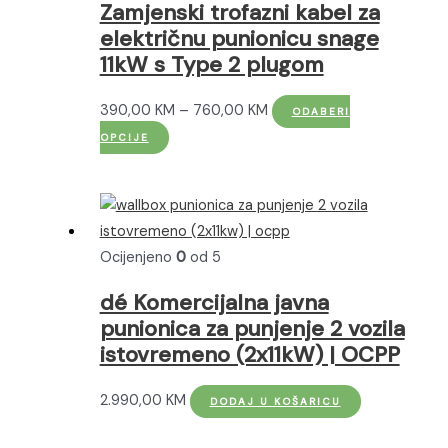
se
Zamjenski trofazni kabel za
mogu
električnu punionicu snage
odabrati
11kW s Type 2 plugom
na
stranici
Raspon
390,00
KM
–
760,00
KM
ODABERI
proizvoda
Ovaj
cijena:
OPCIJE
proizvod
od
ima
390,00 KM
više
do
varijanti.
760,00 KM
Ocijenjeno
0
od 5
Opcije
se
dé Komercijalna javna
mogu
punionica za punjenje 2 vozila
odabrati
istovremeno (2x11kW) | OCPP
na
stranici
2.990,00
KM
DODAJ U KOŠARICU
proizvoda