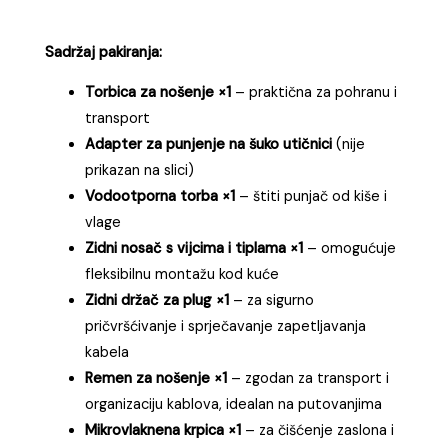
Sadržaj pakiranja:
Torbica za nošenje ×1
– praktična za pohranu i
transport
Adapter za punjenje na šuko utičnici
(nije
prikazan na slici)
Vodootporna torba ×1
– štiti punjač od kiše i
vlage
Zidni nosač s vijcima i tiplama ×1
– omogućuje
fleksibilnu montažu kod kuće
Zidni držač za plug ×1
– za sigurno
pričvršćivanje i sprječavanje zapetljavanja
kabela
Remen za nošenje ×1
– zgodan za transport i
organizaciju kablova, idealan na putovanjima
Mikrovlaknena krpica ×1
– za čišćenje zaslona i