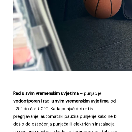
Rad u svim vremenskim uvjetima
– punjač je
vodootporan
i radi
u svim vremenskim uvjetima
, od
-25° do čak 50°C. Kada punjač detektira
pregrijavanje, automatski pauzira punjenje kako ne bi
došlo do oštećenja punjača ili električnih instalacija,
te punjenje nastavlja kada se temperatura stablizira.