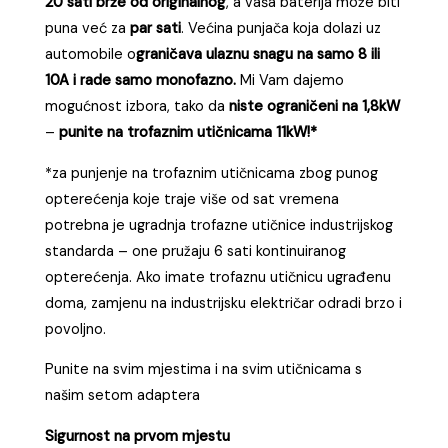
20 sati brže od originalnog
, a vaša baterija može biti
puna već za
par sati
. Većina punjača koja dolazi uz
automobile o
graničava ulaznu snagu na samo 8 ili
10A i rade samo monofazno.
Mi Vam dajemo
mogućnost izbora, tako da
niste ograničeni na 1,8kW
–
punite na trofaznim utičnicama 11kW!*
*za punjenje na trofaznim utičnicama zbog punog
opterećenja koje traje više od sat vremena
potrebna je ugradnja trofazne utičnice industrijskog
standarda – one pružaju 6 sati kontinuiranog
opterećenja. Ako imate trofaznu utičnicu ugrađenu
doma, zamjenu na industrijsku električar odradi brzo i
povoljno.
Punite na svim mjestima i na svim utičnicama s
našim setom adaptera
Sigurnost na prvom mjestu