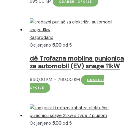
Ovaj
695,00
KM
ODABERI OPCIJE
proizvod
ima
više
varijanti.
Rasprodano
Opcije
Ocijenjeno
5.00
od 5
se
mogu
dé Trofazna mobilna punionica
odabrati
za automobil (EV) snage 11kW
na
stranici
Raspon
640,00
KM
–
760,00
KM
ODABERI
proizvoda
Ovaj
cijena:
OPCIJE
proizvod
od
ima
640,00 KM
više
do
varijanti.
760,00 KM
Ocijenjeno
5.00
od 5
Opcije