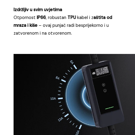
Izdržljiv u svim uvjetima
Otpornost
IP66
, robustan
TPU
kabel i z
aštita od
mraza i kiše
– ovaj punjač radi besprijekorno i u
zatvorenom i na otvorenom.