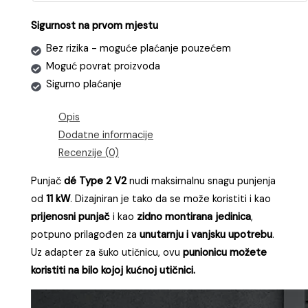
adapterom
Sigurnost na prvom mjestu
za
šuko
Bez rizika - moguće plaćanje pouzećem
kućnu
Moguć povrat proizvoda
utičnicu
Sigurno plaćanje
količina
Opis
Dodatne informacije
Recenzije (0)
Punjač
dé Type 2 V2
nudi maksimalnu snagu punjenja
od
11 kW
. Dizajniran je tako da se može koristiti i kao
prijenosni punjač
i kao
zidno montirana jedinica
,
potpuno prilagođen za
unutarnju i vanjsku upotrebu
.
Uz adapter za šuko utičnicu, ovu
punionicu možete
koristiti na bilo kojoj kućnoj utičnici.