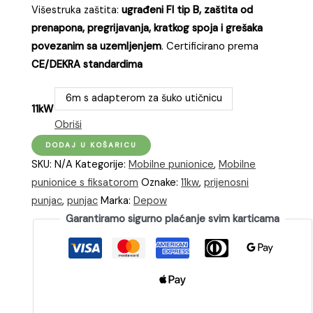
Višestruka zaštita:
ugrađeni FI tip B, zaštita od
prenapona, pregrijavanja, kratkog spoja i grešaka
povezanim sa uzemljenjem
. Certificirano prema
CE/DEKRA standardima
6m s adapterom za šuko utičnicu
11kW
Obriši
dé
DODAJ U KOŠARICU
Trofazna
SKU:
N/A
Kategorije:
Mobilne punionice
,
Mobilne
mobilna
punionice s fiksatorom
Oznake:
11kw
,
prijenosni
punionica
punjac
,
punjac
Marka:
Depow
za
Garantiramo sigurno plaćanje svim karticama
automobil
(EV)
snage
11kW
s