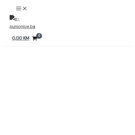
Preskoči
MAIN
MENU
na
sadržaj
0,00
KM