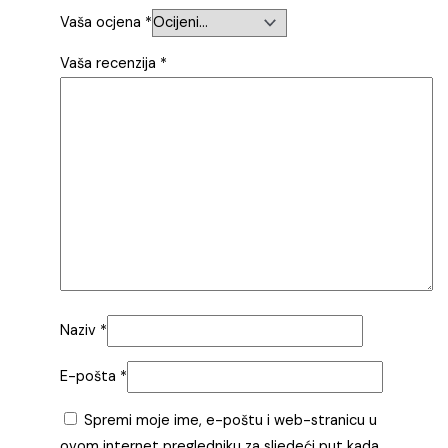
Vaša ocjena
*
Vaša recenzija
*
Naziv
*
E-pošta
*
Spremi moje ime, e-poštu i web-stranicu u
ovom internet pregledniku za sljedeći put kada