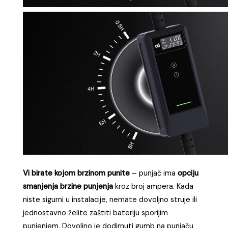
Vi birate kojom brzinom punite
– punjač ima
opciju
smanjenja brzine punjenja
kroz broj ampera. Kada
niste sigurni u instalacije, nemate dovoljno struje ili
jednostavno želite zaštiti bateriju sporijim
punjenjem. Dovoljno je dodirnuti gumb na punjaču