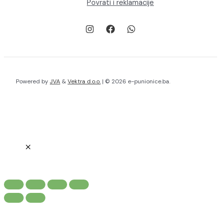
Povrati i reklamacije
Powered by
JVA
&
Vektra d.o.o.
| © 2026 e-punionice.ba.