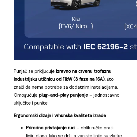
Punjač se priključuje
izravno na crvenu trofaznu
industrijsku utičnicu od 11kW (3 faze na 16A),
što
znači da nema potrebe za dodatnim instalacijama.
Omogućuje
plug-and-play punjenje
– jednostavno
uključite i punite.
Ergonomski dizajn i vrhunska kvaliteta izrade
Prirodno pristajanje ruci
– oblik ručke prati
liniju dlana, lako se drži, a vanjske linije su glatke