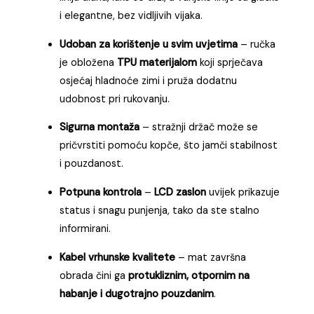
i elegantne, bez vidljivih vijaka.
Udoban za korištenje u svim uvjetima
– ručka
je obložena
TPU materijalom
koji sprječava
osjećaj hladnoće zimi i pruža dodatnu
udobnost pri rukovanju.
Sigurna montaža
– stražnji držač može se
pričvrstiti pomoću kopče, što jamči stabilnost
i pouzdanost.
Potpuna kontrola
–
LCD zaslon
uvijek prikazuje
status i snagu punjenja, tako da ste stalno
informirani.
Kabel vrhunske kvalitete
– mat završna
obrada čini ga
protukliznim, otpornim na
habanje i dugotrajno pouzdanim
.