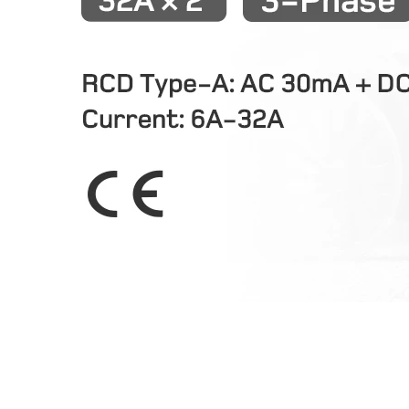
Dva porta za Type 2 kabela nude nevjerojatnu