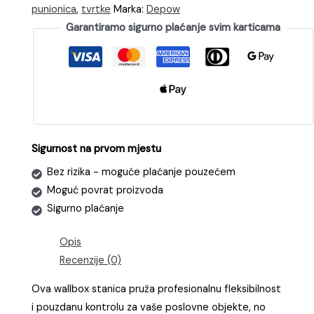
punionica
,
tvrtke
Marka:
Depow
za
Garantiramo sigurno plaćanje svim karticama
punjenje
2
vozila
istovremeno
s
Type2
utorom
Sigurnost na prvom mjestu
(2x22kW)
Bez rizika - moguće plaćanje pouzećem
|
Moguć povrat proizvoda
OCPP
Sigurno plaćanje
količina
Opis
Recenzije (0)
Ova wallbox stanica pruža profesionalnu fleksibilnost
i pouzdanu kontrolu za vaše poslovne objekte, no