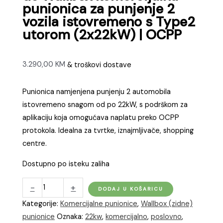
punionica za punjenje 2
vozila istovremeno s Type2
utorom (2x22kW) | OCPP
3.290,00
KM
& troškovi dostave
Punionica namjenjena punjenju 2 automobila
istovremeno snagom od po 22kW, s podrškom za
aplikaciju koja omogućava naplatu preko OCPP
protokola. Idealna za tvrtke, iznajmljivače, shopping
centre.
Dostupno po isteku zaliha
dé
-
+
DODAJ U KOŠARICU
Wallbox
Kategorije:
Komercijalne punionice
,
Wallbox (zidne)
komercijalna
punionice
Oznaka:
22kw
,
komercijalno
,
poslovno
,
punionica