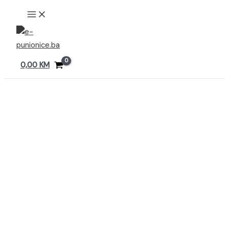
Preskoči
MAIN
MENU
na
sadržaj
0,00
KM