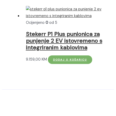
ima
više
varijanti.
Ocijenjeno
0
od 5
Opcije
se
Stekerr P1 Plus punionica za
mogu
punjenje 2 EV istovremeno s
odabrati
integriranim kablovima
na
stranici
9.159,00
KM
DODAJ U KOŠARICU
proizvoda