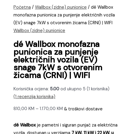
Početna
/
Wallbox (zidne) punionice
/ dé Wallbox
monofazna punionica za punjenje električnih vozila
(EV) snage 7kW s otvorenim žicama (CRNI) | WIFI
Wallbox (zidne) punionice
dé Wallbox monofazna
punionica za punjenje
električnih vozila (EV)
snage 7kW s otvorenim
žicama (CRNI) | WIFI
Korisnička ocjena:
5.00
od ukupno 5 (
1
korisnika)
(
1
recenzija korisnika)
Raspon
810,00
KM
–
1.170,00
KM
& troškovi dostave
cijena:
od
dé Wallbox
je pametni i siguran punjač za električna
810,00 KM
vozila, dostupan u verzijama
7 kW, 11 kW i 22 kW, u