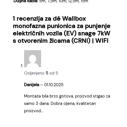
Duljina kabla:
5m, 7,5m, 10m, 12,5m, 15m
1 recenzija za
dé Wallbox
monofazna punionica za punjenje
električnih vozila (EV) snage 7kW
s otvorenim žicama (CRNI) | WIFI
Ocijenjeno
5
od 5
Danijela
–
01.10.2025
Montaža bila brzo gotova, proizvod stigao za
samo 3 dana. Dobra cijena, kvalitetan
proizvod…