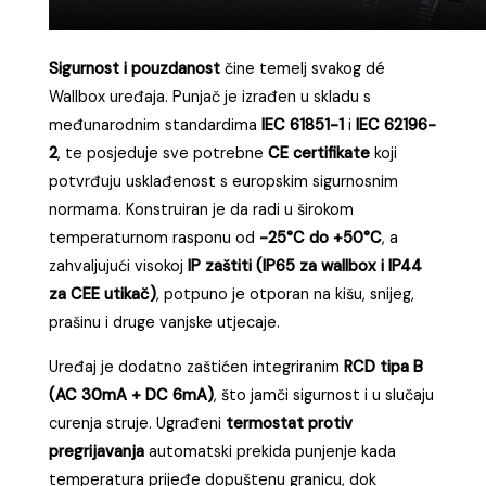
Sigurnost i pouzdanost
čine temelj svakog dé
Wallbox uređaja. Punjač je izrađen u skladu s
međunarodnim standardima
IEC 61851-1
i
IEC 62196-
2
, te posjeduje sve potrebne
CE certifikate
koji
potvrđuju usklađenost s europskim sigurnosnim
normama. Konstruiran je da radi u širokom
temperaturnom rasponu od
-25°C do +50°C
, a
zahvaljujući visokoj
IP zaštiti (IP65 za wallbox i IP44
za CEE utikač)
, potpuno je otporan na kišu, snijeg,
prašinu i druge vanjske utjecaje.
Uređaj je dodatno zaštićen integriranim
RCD tipa B
(AC 30mA + DC 6mA)
, što jamči sigurnost i u slučaju
curenja struje. Ugrađeni
termostat protiv
pregrijavanja
automatski prekida punjenje kada
temperatura prijeđe dopuštenu granicu, dok