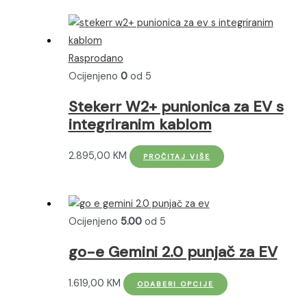
ima
1.179,95 KM
više
do
varijanti.
1.379,95 KM
Rasprodano
Opcije
Ocijenjeno
0
od 5
se
mogu
Stekerr W2+ punionica za EV s
odabrati
integriranim kablom
na
stranici
2.895,00
KM
PROČITAJ VIŠE
proizvoda
Ocijenjeno
5.00
od 5
go-e Gemini 2.0 punjač za EV
Ovaj
1.619,00
KM
ODABERI OPCIJE
proizvod