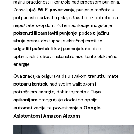
razinu praktičnosti i kontrole nad procesom punjenja.
Zahvaljujući
Wi-Fi povezivanju
, punjenje možete u
potpunosti nadzirati i prilagođavati bez potrebe da
napuštate svoj dom. Putem aplikacije moguće je
pokrenuti ili zaustaviti punjenje
, podesiti
jačinu
struje
prema dostupnoj električnoj mreži te
odgoditi početak ili kraj punjenja
kako bi se
optimizirali troškovi i iskoristile niže tarife električne
energije.
Ova značajka osigurava da u svakom trenutku imate
potpunu kontrolu
nad svojim wallboxom i
potrošnjom energije, dok integracija s
Tuya
cijom
omogućuje dodatne opcije
aplika
automatizacije te povezivanje s
Google
Asistentom
i
Amazon Alexom
.