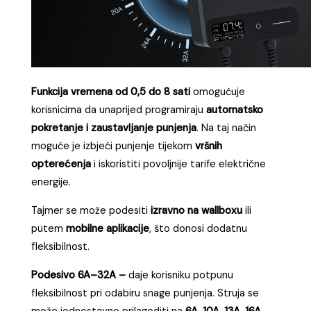
Funkcija vremena od 0,5 do 8 sati
omogućuje
korisnicima da unaprijed programiraju
automatsko
pokretanje i zaustavljanje punjenja
. Na taj način
moguće je izbjeći punjenje tijekom
vršnih
opterećenja
i iskoristiti povoljnije tarife električne
energije.
Tajmer se može podesiti
izravno na wallboxu
ili
putem
mobilne aplikacije
, što donosi dodatnu
fleksibilnost.
Podesivo 6A–32A –
daje korisniku potpunu
fleksibilnost pri odabiru snage punjenja. Struja se