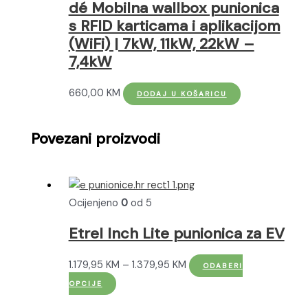
dé Mobilna wallbox punionica
s RFID karticama i aplikacijom
(WiFi) | 7kW, 11kW, 22kW –
7,4kW
660,00
KM
DODAJ U KOŠARICU
Povezani proizvodi
Ocijenjeno
0
od 5
Etrel Inch Lite punionica za EV
Raspon
1.179,95
KM
–
1.379,95
KM
ODABERI
Ovaj
cijena:
OPCIJE
proizvod
od