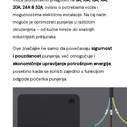
može jednostavno prilagoditi na
6A, 10A, 13A, 16A,
20A, 24A ili 32A
, ovisno o potrebama vozila i
mogućnostima električne instalacije. Na taj način
moguće je optimizirati punjenje u različitim
okruženjima – od kućne mreže do snažnijih
industrijskih priključaka.
Ove značajke ne samo da povećavaju
sigurnost
i pouzdanost
punjenja, već omogućuje i
ekonomičnije upravljanje potrošnjom energije
,
posebno kada se koristi zajedno s funkcijom
odgode početka punjenja.