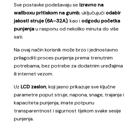
Sve postavke
podešavaju se
izravno na
wallboxu pritiskom na gumb
, uključujući
odabir
jakosti struje (6A–32A)
, kao i
odgodu početka
punjenja
u rasponu od nekoliko minuta do više
sati.
Na ovaj način korisnik može brzo i jednostavno
p
rilagoditi proces punjenja prema trenutnim
potrebama, bez potrebe za dodatnim uređajima
ili internet vezom.
Uz
LCD zaslon
, koji jasno prikazuje sve ključne
parametre poput struje, napona, snage, trajanja i
kapacit
eta punjenja, imate potpunu
transparentnost i sigurnost tijekom svake sesije
punjenja.