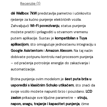
Recenzije (1)
dé Wallbox 7kW
predstavlja pametno i učinkovito
rješenje za kućno punjenje električnih vozila.
Zahvaljujući
Wi-Fi povezivanju
, status punjenja
možete pratiti i prilagoditi u stvarnom vremenu
putem aplikacije. Sustav je
kompatibilan s Tuya
aplikacijom
, što omogućuje jednostavnu integraciju s
Google Asistentom
i
Amazon Alexom
. Na taj način
dobivate potpunu kontrolu nad procesom punjenja
– od praćenja potrošnje energije do zakazivanja i
automatizacije.
Brzina punjenja ovim modelom je
šest puta brža u
usporedbi s klasičnim Schuko utikačem
, što znači da
svoje vozilo možete napuniti brzo i pouzdano.
LCD
zaslon
prikazuje sve ključne parametre –
struju,
napon, snagu, trajanje i kapacitet punjenja
, čime