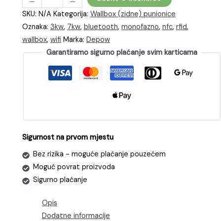
Wallbox
SKU:
N/A
Kategorija:
Wallbox (zidne) punionice
monofazna
Oznaka:
3kw
,
7kw
,
bluetooth
,
monofazno
,
nfc
,
rfid
,
punionica
wallbox
,
wifi
Marka:
Depow
za
Garantiramo sigurno plaćanje svim karticama
punjenje
električnih
vozila
(EV)
snage
7kW
s
Sigurnost na prvom mjestu
otvorenim
Bez rizika - moguće plaćanje pouzećem
žicama
Moguć povrat proizvoda
(CRNI)
Sigurno plaćanje
|
WIFI
Opis
količina
Dodatne informacije