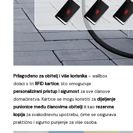
Prilagođeno za obitelj i više korisnika
– wallbox
dolazi s tri
RFID kartice
, što omogućuje
personalizirani pristup i sigurnost
za sve članove
domaćinstva. Kartice se mogu koristiti za
dijeljenje
punionice među članovima obitelji
ili kao
rezervna
kopija
za svakodnevnu upotrebu, čime se osigurava
praktično i sigurno punjenje za više osoba.