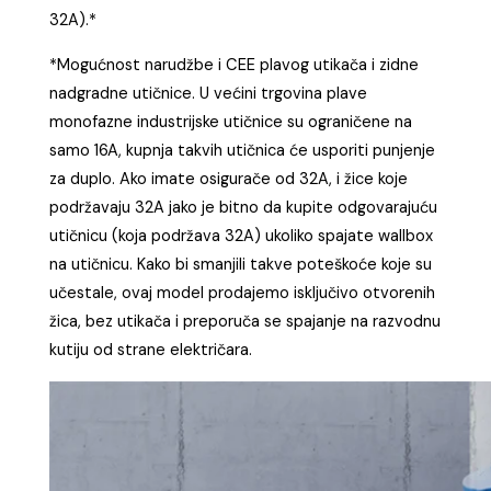
32A).*
*Mogućnost narudžbe i CEE plavog utikača i zidne
nadgradne utičnice. U većini trgovina plave
monofazne industrijske utičnice su ograničene na
samo 16A, kupnja takvih utičnica će usporiti punjenje
za duplo. Ako imate osigurače od 32A, i žice koje
podržavaju 32A jako je bitno da kupite odgovarajuću
utičnicu (koja podržava 32A) ukoliko spajate wallbox
na utičnicu. Kako bi smanjili takve poteškoće koje su
učestale, ovaj model prodajemo isključivo otvorenih
žica, bez utikača i preporuča se spajanje na razvodnu
kutiju od strane električara.