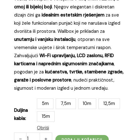
do
crnoj ili bijeloj boji
. Njegov elegantan i diskretan
1.170,00 KM
dizajn čini ga
idealnim estetskim rješenjem
za sve
koji žele funkcionalan punjač koji ne narušava izgled
dvorišta ili prostora. Wallbox je prikladan za
unutarnju i vanjsku instalaciju
, otporan na sve
vremenske uvjete i širok temperaturni raspon.
Zahvaljujući
Wi-Fi upravljanju, LCD zaslonu, RFID
karticama i naprednim sigurnosnim značajkama
,
pogodan je za
kućanstva, tvrtke, stambene zgrade,
garaže i poslovne prostore
, nudeći praktičnost,
sigurnost i moderan izgled u jednom uređaju.
5m
7,5m
10m
12,5m
Duljina
15m
kabla:
Obriši
dé
-
+
DODAJ U KOŠARICU