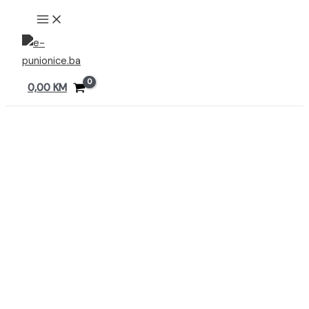
Preskoči
MAIN
MENU
na
sadržaj
0,00
KM