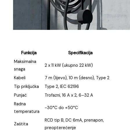
Funkcija
Specifikacija
Maksimalna
2 x 11 kW (ukupno 22 kW)
snaga
Kabeli
7 m (lijevo), 10 m (desno), Type 2
Tip priključka
Type 2, IEC 62196
Punjač
Trofazni, 16 A x 2, 6–32 A
Radna
-30°C do +50°C
temperatura
RCD tip B, DC 6mA, prenapon,
Zaštita
preopterećenje