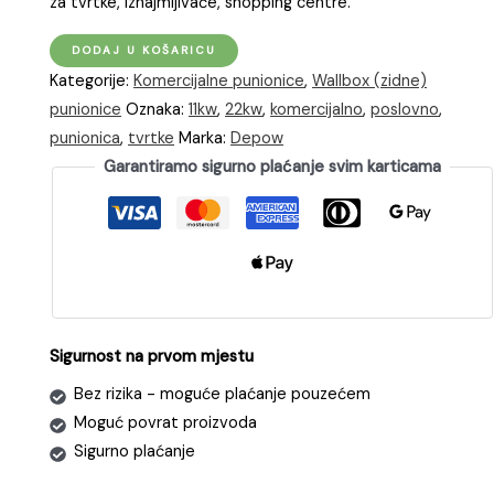
za tvrtke, iznajmljivače, shopping centre.
dé
DODAJ U KOŠARICU
Komercijalna
Kategorije:
Komercijalne punionice
,
Wallbox (zidne)
javna
punionice
Oznaka:
11kw
,
22kw
,
komercijalno
,
poslovno
,
punionica
punionica
,
tvrtke
Marka:
Depow
za
Garantiramo sigurno plaćanje svim karticama
punjenje
2
vozila
istovremeno
(2x11kW)
|
Sigurnost na prvom mjestu
OCPP
količina
Bez rizika - moguće plaćanje pouzećem
Moguć povrat proizvoda
Sigurno plaćanje