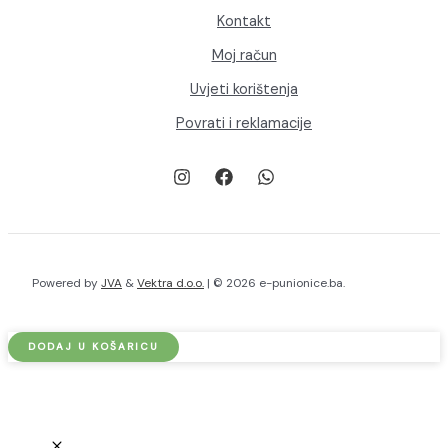
Kontakt
Moj račun
Uvjeti korištenja
Povrati i reklamacije
Powered by
JVA
&
Vektra d.o.o.
| © 2026 e-punionice.ba.
dé
DODAJ U KOŠARICU
Komercijalna
javna
punionica
za