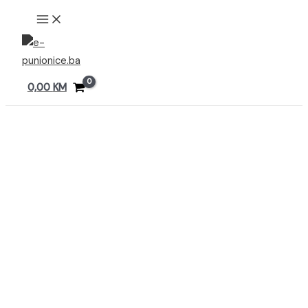
Preskoči
MAIN
MENU
na
sadržaj
0,00
KM