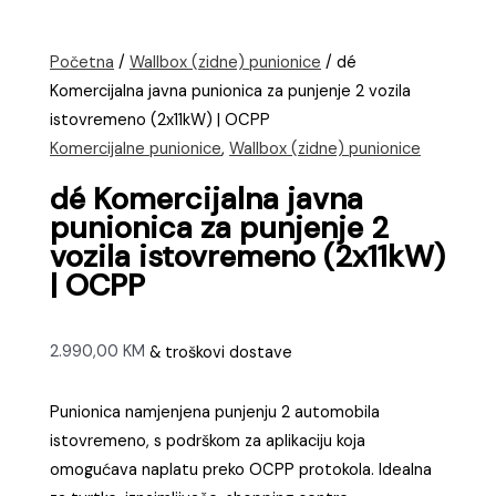
Početna
/
Wallbox (zidne) punionice
/ dé
Komercijalna javna punionica za punjenje 2 vozila
istovremeno (2x11kW) | OCPP
Komercijalne punionice
,
Wallbox (zidne) punionice
dé Komercijalna javna
punionica za punjenje 2
vozila istovremeno (2x11kW)
| OCPP
2.990,00
KM
& troškovi dostave
Punionica namjenjena punjenju 2 automobila
istovremeno, s podrškom za aplikaciju koja
omogućava naplatu preko OCPP protokola. Idealna