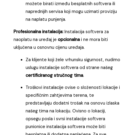
možete birati između besplatnih softvera ili
naprednijih servisa koji mogu uzimati proviziju
na naplatu punjenja.
Profesionalna instalacija:
Instalacija softvera za
naoplatu na uređaj je
opcionalna
i ne mora biti
uključena u osnovnu cijenu uređaja.
Za klijente koji žele vrhunsku sigurnost, nudimo
uslugu instalacije softvera od strane našeg
certificiranog stručnog tima
.
Troškovi instalacije ovise o složenosti lokacije i
specifičnim zahtjevima terena, te
predstavljaju dodatni trošak na osnovu izlaska
našeg tima na lokaciju. Ovisno o lokaciji,
opsegu posla i svrsi instalacije softvera
punionice instalacija softvera može biti
besplatna ili dodatna naplaćena. Za sve