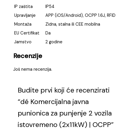
IP zaštita
IP54
Upravljanje
APP (iOS/Android), OCPP 1.6J, RFID
Montaža
Zidna, stalna ili CEE mobilna
EU Certifikat
Da
Jamstvo
2 godine
Recenzije
Još nema recenzija.
Budite prvi koji će recenzirati
“dé Komercijalna javna
punionica za punjenje 2 vozila
istovremeno (2x11kW) | OCPP”