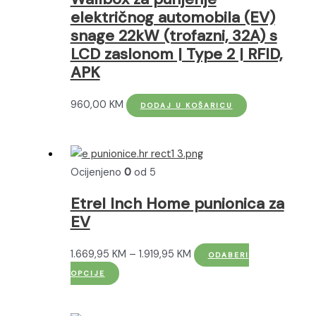
električnog automobila (EV)
snage 22kW (trofazni, 32A) s
LCD zaslonom | Type 2 | RFID,
APK
960,00
KM
DODAJ U KOŠARICU
Ocijenjeno
0
od 5
Etrel Inch Home punionica za
EV
Raspon
1.669,95
KM
–
1.919,95
KM
ODABERI
Ovaj
cijena:
OPCIJE
proizvod
od
ima
1.669,95 KM