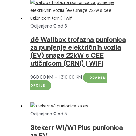
više
do
varijanti.
1.919,95 KM
Opcije
Ocijenjeno
0
od 5
se
mogu
dé Wallbox trofazna punionica
odabrati
za punjenje električnih vozila
na
(EV) snage 22kW s CEE
stranici
utičnicom (CRNI) | WIFI
proizvoda
Raspon
960,00
KM
–
1.310,00
KM
ODABERI
Ovaj
cijena:
OPCIJE
proizvod
od
ima
960,00 KM
više
do
Ocijenjeno
0
od 5
varijanti.
1.310,00 KM
Opcije
Stekerr W1/W1 Plus punionica
se
za EV