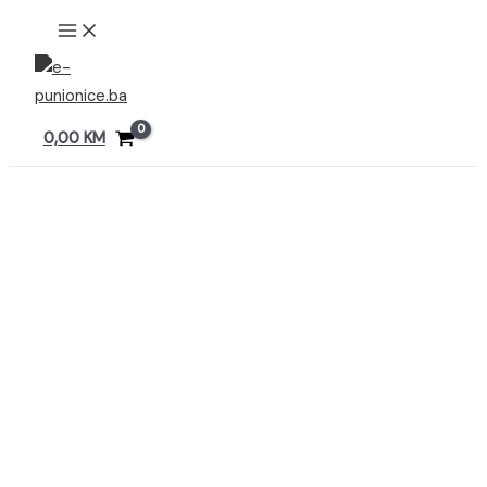
Preskoči
MAIN
MENU
na
sadržaj
0,00
KM