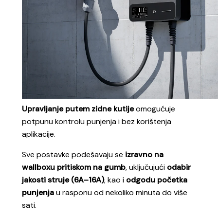
Upravljanje putem zidne kutije
omogućuje
potpunu kontrolu punjenja i bez korištenja
apli
kacije.
Sve postavke
podešavaju se
izravno na
wallboxu pritiskom na gumb
, uključujući
odabir
jakosti struje (6A–16A)
, kao i
odgodu početka
punjenja
u rasponu od nekoliko minuta do više
sati.