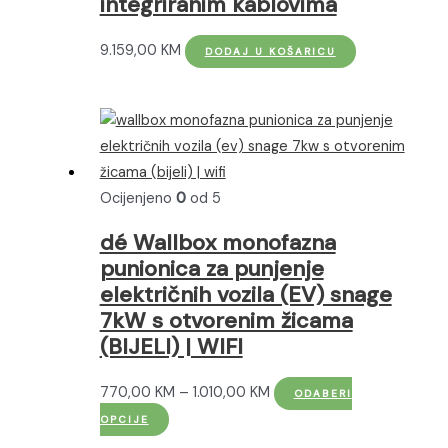
integriranim kablovima
proizvoda
9.159,00
KM
DODAJ U KOŠARICU
Ocijenjeno
0
od 5
dé Wallbox monofazna
punionica za punjenje
električnih vozila (EV) snage
7kW s otvorenim žicama
(BIJELI) | WIFI
Raspon
770,00
KM
–
1.010,00
KM
ODABERI
Ovaj
cijena:
OPCIJE
proizvod
od