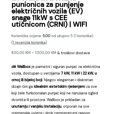
punionica za punjenje
električnih vozila (EV)
snage 11kW s CEE
utičnicom (CRNI) | WIFI
Korisnička ocjena:
5.00
od ukupno 5 (
1
korisnika)
(
1
recenzija korisnika)
Raspon
830,00
KM
–
1.000,00
KM
& troškovi dostave
cijena:
od
dé Wallbox
je pametni i siguran punjač za električna
830,00 KM
vozila, dostupan u verzijama
7 kW, 11 kW i 22 kW, u
do
crnoj ili bijeloj boji
. Njegov elegantan i diskretan
1.000,00 KM
dizajn čini ga
idealnim estetskim rješenjem
za sve
koji žele funkcionalan punjač koji ne narušava izgled
dvorišta ili prostora. Wallbox je prikladan za
unutarnju i vanjsku instalaciju
, otporan na sve
vremenske uvjete i širok temperaturni raspon.