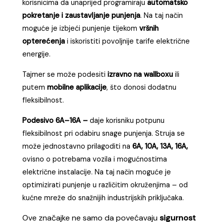
korisnicima da unaprijed programiraju
automatsko
pokretanje i zaustavljanje punjenja
. Na taj način
moguće je izbjeći punjenje tijekom
vršnih
opterećenja
i iskoristiti povoljnije tarife električne
energije.
Tajmer se može podesiti
izravno na wallboxu
ili
putem
mobilne aplikacije
, što donosi dodatnu
fleksibilnost.
Podesivo 6A–16A –
daje korisniku potpunu
fleksibilnost pri odabiru snage punjenja. Struja se
može jednostavno prilagoditi na
6A, 10A, 13A, 16A,
ovisno o potrebama vozila i mogućnostima
električne instalacije. Na taj način moguće je
optimizirati punjenje u različitim okruženjima – od
kućne mreže do snažnijih industrijskih priključaka.
Ove značajke ne samo da povećavaju
sigurnost