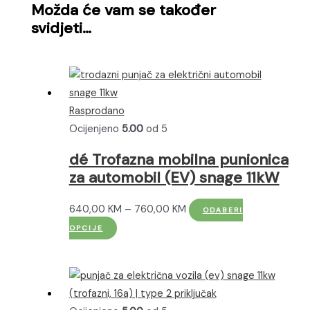
Možda će vam se također
svidjeti…
Rasprodano
Ocijenjeno
5.00
od 5
dé Trofazna mobilna punionica
za automobil (EV) snage 11kW
Raspon
640,00
KM
–
760,00
KM
ODABERI
Ovaj
cijena:
OPCIJE
proizvod
od
ima
640,00 KM
više
do
varijanti.
760,00 KM