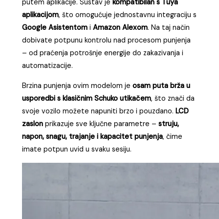
putem aplikacije. Sustav je
kompatibilan s Tuya
aplikacijom
, što omogućuje jednostavnu integraciju s
Google Asistentom
i
Amazon Alexom
. Na taj način
dobivate potpunu kontrolu nad procesom punjenja
– od praćenja potrošnje energije do zakazivanja i
automatizacije.
Brzina punjenja ovim modelom je
osam puta brža u
usporedbi s klasičnim Schuko utikačem
, što znači da
svoje vozilo možete napuniti brzo i pouzdano.
LCD
zaslon
prikazuje sve ključne parametre –
struju,
napon, snagu, trajanje i kapacitet punjenja
, čime
imate potpun uvid u svaku sesiju.