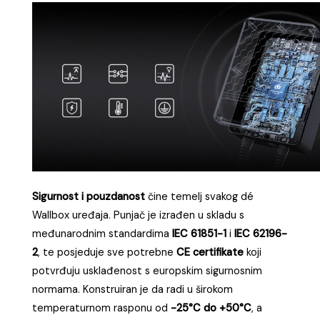
Sigurnost i pouzdanost
čine temelj svakog dé
Wallbox uređaja. Punjač je izrađen u skladu s
međunarodnim standardima
IEC 61851-1
i
IEC 62196-
2
, te posjeduje sve potrebne
CE certifikate
koji
potvrđuju usklađenost s europskim sigurnosnim
normama. Konstruiran je da radi u širokom
temperaturnom rasponu od
-25°C do +50°C
, a