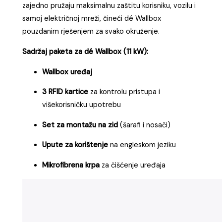
zajedno pružaju maksimalnu zaštitu korisniku, vozilu i
samoj električnoj mreži, čineći dé Wallbox
pouzdanim rješenjem za svako okruženje.
Sadržaj paketa za dé Wallbox (11 kW):
Wallbox uređaj
3 RFID kartice
za kontrolu pristupa i
višekorisničku upotrebu
Set za montažu na zid
(šarafi i nosači)
Upute za korištenje
na engleskom jeziku
Mikrofibrena krpa
za čišćenje uređaja