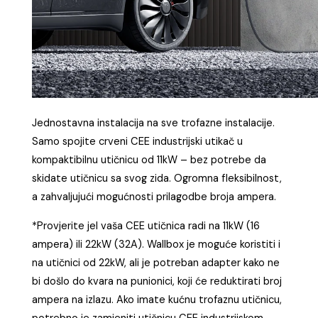
Jednostavna instalacija na sve trofazne instalacije.
Samo spojite crveni CEE industrijski utikač u
kompaktibilnu utičnicu od 11kW – bez potrebe da
skidate utičnicu sa svog zida. Ogromna fleksibilnost,
a zahvaljujući mogućnosti prilagodbe broja ampera.
*Provjerite jel vaša CEE utičnica radi na 11kW (16
ampera) ili 22kW (32A). Wallbox je moguće koristiti i
na utičnici od 22kW, ali je potreban adapter kako ne
bi došlo do kvara na punionici, koji će reduktirati broj
ampera na izlazu. Ako imate kućnu trofaznu utičnicu,