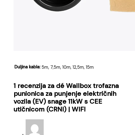
Duljina kabla:
5m, 7,5m, 10m, 12,5m, 15m
1 recenzija za
dé Wallbox trofazna
punionica za punjenje električnih
vozila (EV) snage 11kW s CEE
utičnicom (CRNI) | WIFI