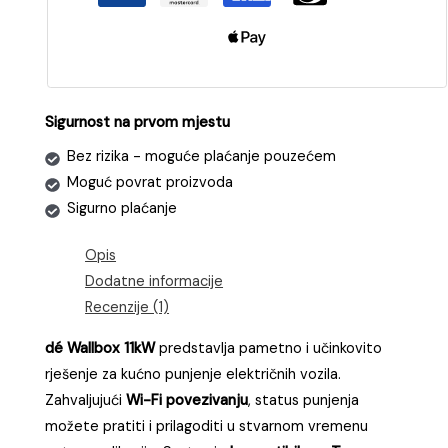
vozila
(EV)
snage
11kW
s
Sigurnost na prvom mjestu
CEE
Bez rizika - moguće plaćanje pouzećem
utičnicom
Moguć povrat proizvoda
(CRNI)
Sigurno plaćanje
|
WIFI
Opis
količina
Dodatne informacije
Recenzije (1)
dé Wallbox 11kW
predstavlja pametno i učinkovito
rješenje za kućno punjenje električnih vozila.
Zahvaljujući
Wi-Fi povezivanju
, status punjenja
možete pratiti i prilagoditi u stvarnom vremenu