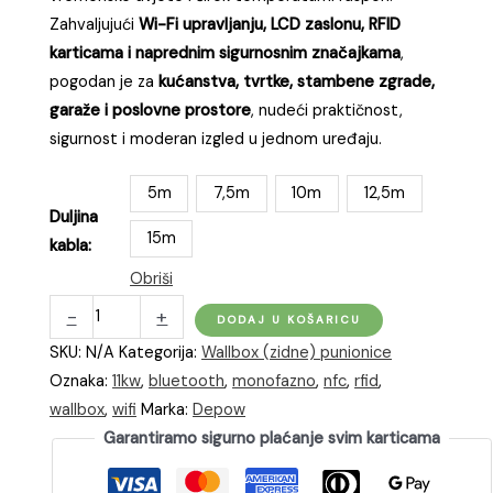
Zahvaljujući
Wi-Fi upravljanju, LCD zaslonu, RFID
karticama i naprednim sigurnosnim značajkama
,
pogodan je za
kućanstva, tvrtke, stambene zgrade,
garaže i poslovne prostore
, nudeći praktičnost,
sigurnost i moderan izgled u jednom uređaju.
5m
7,5m
10m
12,5m
Duljina
15m
kabla:
Obriši
dé
-
+
DODAJ U KOŠARICU
Wallbox
SKU:
N/A
Kategorija:
Wallbox (zidne) punionice
trofazna
Oznaka:
11kw
,
bluetooth
,
monofazno
,
nfc
,
rfid
,
punionica
wallbox
,
wifi
Marka:
Depow
za
Garantiramo sigurno plaćanje svim karticama
punjenje
električnih