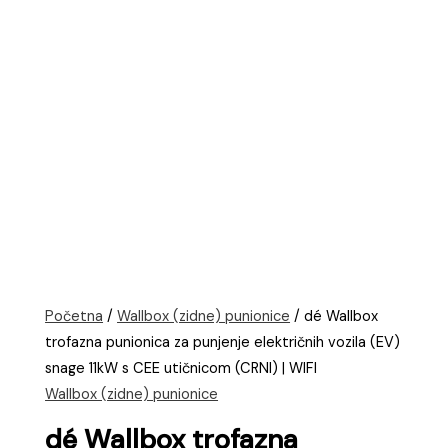
Početna
/
Wallbox (zidne) punionice
/ dé Wallbox
trofazna punionica za punjenje električnih vozila (EV)
snage 11kW s CEE utičnicom (CRNI) | WIFI
Wallbox (zidne) punionice
dé Wallbox trofazna