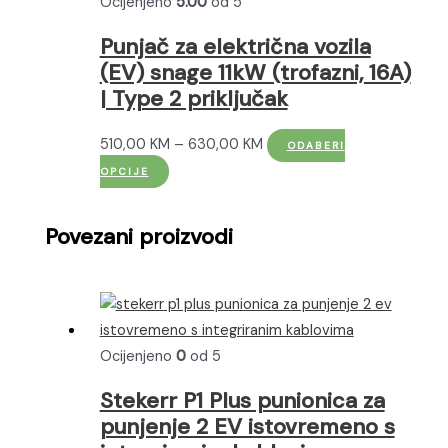
Ocijenjeno
5.00
od 5
Opcije
se
Punjač za električna vozila
mogu
(EV) snage 11kW (trofazni, 16A)
odabrati
| Type 2 priključak
na
stranici
Raspon
510,00
KM
–
630,00
KM
ODABERI
proizvoda
Ovaj
cijena:
OPCIJE
proizvod
od
ima
510,00 KM
Povezani proizvodi
više
do
varijanti.
630,00 KM
Opcije
se
mogu
Ocijenjeno
0
od 5
odabrati
Stekerr P1 Plus punionica za
na
punjenje 2 EV istovremeno s
stranici