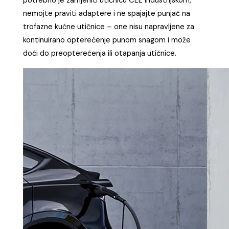
potrebno je zamjeniti utičnicu CEE industrijskom,
nemojte praviti adaptere i ne spajajte punjač na
trofazne kućne utičnice – one nisu napravljene za
kontinuirano opterećenje punom snagom i može
doći do preopterećenja ili otapanja utičnice.