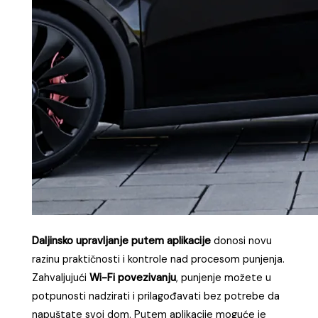
odgoditi početak ili kraj punjenja
kako bi se
optimizirali troškovi i iskoristile niže tarife električne
energije.
Ova značajka osigurava da u svakom trenutku imate
potpunu kontrolu
nad svojim wallboxom i
potrošnjom energije, dok integracija s
Tuya
cijom
omogućuje dodatne opcije
aplika
automatizacije te povezivanje s
Google
Asistentom
i
Amazon Alexom
.