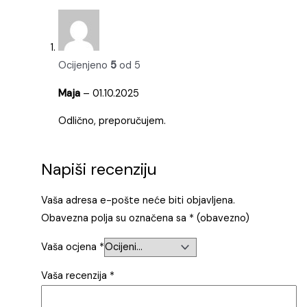
Naziv
*
E-pošta
*
Spremi moje ime, e-poštu i web-stranicu u
ovom internet pregledniku za sljedeći put kada
budem komentirao.
Dodaj me na newsletter