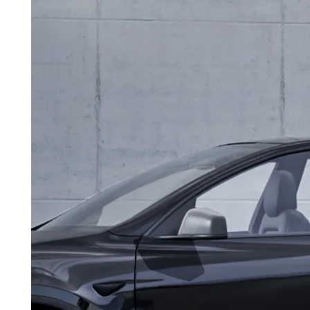
Daljinsko upravljanje putem aplikacije
donosi novu
razinu praktičnosti i kontrole nad procesom punjenja.
Zahvaljujući
Wi-Fi povezivanju
, punjenje možete u
potpunosti nadzirati i prilagođavati bez potrebe da
napuštate svoj dom. Putem aplikacije moguće je
pokrenuti ili zaustaviti punjenje
, podesiti
jačinu
struje
prema dostupnoj električnoj mreži te