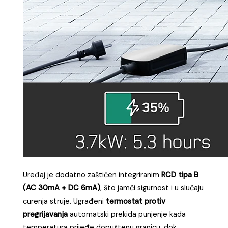
zajedno pružaju maksimalnu zaštitu korisniku, vozilu i
samoj električnoj mreži, čineći dé Wallbox
pouzdanim rješenjem za svako okruženje.
Sadržaj paketa za dé Wallbox (11 kW):
Wallbox uređaj
3 RFID kartice
za kontrolu pristupa i
višekorisničku upotrebu
Set za montažu na zid
(šarafi i nosači)
Upute za korištenje
na engleskom jeziku
Mikrofibrena krpa
za čišćenje uređaja