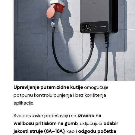
Na ovaj način korisnik može brzo i jednostavno
p
rilagoditi proces punjenja prema trenutnim
potrebama, bez potrebe za dodatnim uređajima
ili internet vezom.
Uz
LCD zaslon
, koji jasno prikazuje sve ključne
parametre poput struje, napona, snage, trajanja i
kapacit
eta punjenja, imate potpunu
transparentnost i sigurnost tijekom svake sesije
punjenja.