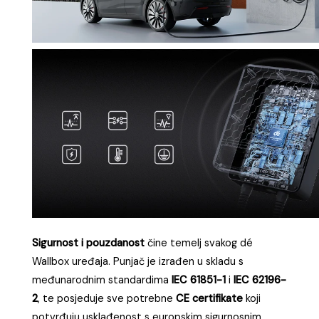
zahvaljujući visokoj
IP zaštiti (IP65 za wallbox i IP44
za CEE utikač)
, potpuno je otporan na kišu, snijeg,
prašinu i druge vanjske utjecaje.