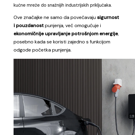
Jednostavna instalacija na sve trofazne instalacije.
Samo spojite crveni CEE industrijski utikač u
kompaktibilnu utičnicu od 11kW – bez potrebe da
skidate utičnicu sa svog zida. Ogromna fleksibilnost,
a zahvaljujući mogućnosti prilagodbe broja ampera.
*Provjerite jel vaša CEE utičnica radi na 11kW (16
ampera) ili 22kW (32A). Wallbox je moguće koristiti i
na utičnici od 22kW, ali je potreban adapter kako ne
bi došlo do kvara na punionici, koji će reduktirati broj
ampera na izlazu. Ako imate kućnu trofaznu utičnicu,