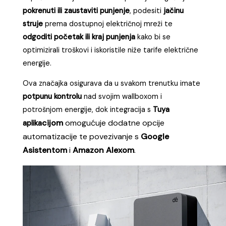
Upravljanje putem zidne kutije
omogućuje
potpunu kontrolu punjenja i bez korištenja
apli
kacije.
Sve postavke
podešavaju se
izravno na
wallboxu pritiskom na gumb
, uključujući
odabir
jakosti struje (6A–16A)
, kao i
odgodu početka
punjenja
u rasponu od nekoliko minuta do više
sati.