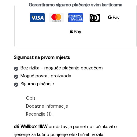
putem aplikacije. Sustav je
kompatibilan s Tuya
aplikacijom
, što omogućuje jednostavnu integraciju s
Google Asistentom
i
Amazon Alexom
. Na taj način
dobivate potpunu kontrolu nad procesom punjenja
– od praćenja potrošnje energije do zakazivanja i
automatizacije.
Brzina punjenja ovim modelom je
osam puta brža u
usporedbi s klasičnim Schuko utikačem
, što znači da
svoje vozilo možete napuniti brzo i pouzdano.
LCD
zaslon
prikazuje sve ključne parametre –
struju,
napon, snagu, trajanje i kapacitet punjenja
, čime
imate potpun uvid u svaku sesiju.