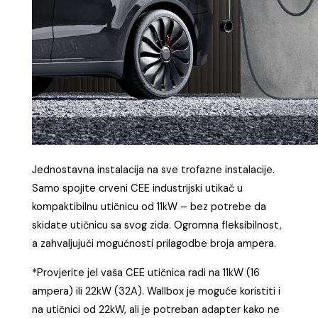
potrebno je zamjeniti utičnicu CEE industrijskom,
nemojte praviti adaptere i ne spajajte punjač na
trofazne kućne utičnice – one nisu napravljene za
kontinuirano opterećenje punom snagom i može
doći do preopterećenja ili otapanja utičnice.