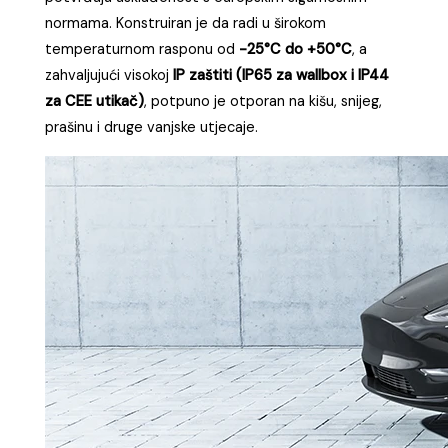
Uređaj je dodatno zaštićen integriranim
RCD tipa B
(AC 30mA + DC 6mA)
, što jamči sigurnost i u slučaju
curenja struje. Ugrađeni
termostat protiv
pregrijavanja
automatski prekida punjenje kada
temperatura prijeđe dopuštenu granicu, dok
elektronički lock mehanizam
sprječava neovlašteno
odspajanje kabela tijekom punjenja. Sve te značajke