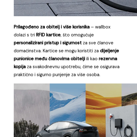
Sigurnost i pouzdanost
čine temelj svakog dé
Wallbox uređaja. Punjač je izrađen u skladu s
međunarodnim standardima
IEC 61851-1
i
IEC 62196-
2
, te posjeduje sve potrebne
CE certifikate
koji
potvrđuju usklađenost s europskim sigurnosnim
normama. Konstruiran je da radi u širokom
temperaturnom rasponu od
-25°C do +50°C
, a