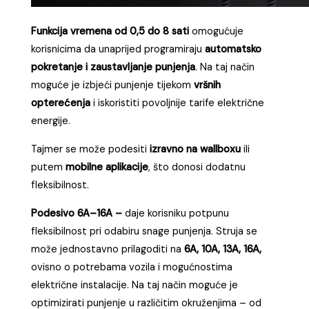
i pouzdanost
punjenja, već omogućuje i
ekonomičnije upravljanje potrošnjom energije
,
posebno kada se koristi zajedno s funkcijom
odgode početka punjenja.