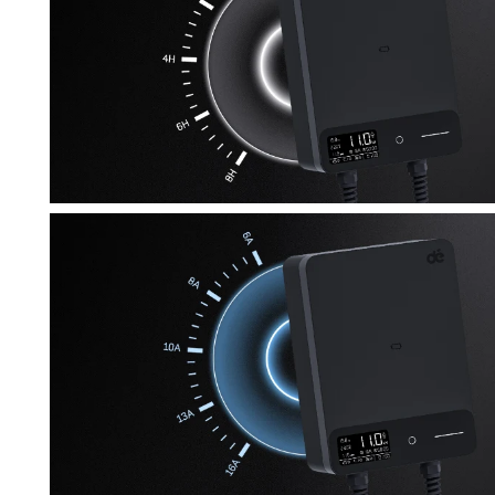
korisnicima da unaprijed programiraju
automatsko
pokretanje i zaustavljanje punjenja
. Na taj način
moguće je izbjeći punjenje tijekom
vršnih
opterećenja
i iskoristiti povoljnije tarife električne
energije.
Tajmer se može podesiti
izravno na wallboxu
ili
putem
mobilne aplikacije
, što donosi dodatnu
fleksibilnost.
Podesivo 6A–16A –
daje korisniku potpunu
fleksibilnost pri odabiru snage punjenja. Struja se
može jednostavno prilagoditi na
6A, 10A, 13A, 16A,
ovisno o potrebama vozila i mogućnostima
električne instalacije. Na taj način moguće je
optimizirati punjenje u različitim okruženjima – od
kućne mreže do snažnijih industrijskih priključaka.
Ove značajke ne samo da povećavaju
sigurnost