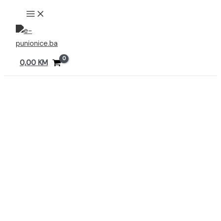
Preskoči
MAIN
MENU
na
sadržaj
0,00
KM