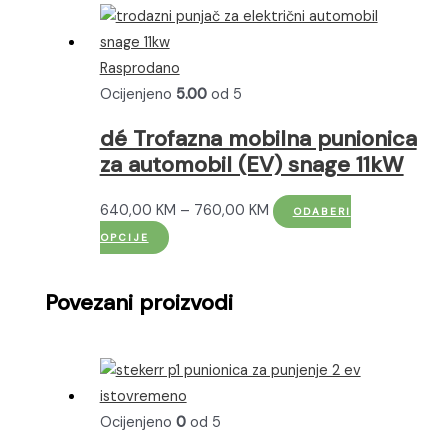
proizvoda
8.549,00
KM
DODAJ U KOŠARICU
Ocijenjeno
0
od 5
Stekerr P1 Plus punionica za
punjenje 2 EV istovremeno s
integriranim kablovima
9.159,00
KM
DODAJ U KOŠARICU
Ocijenjeno
5.00
od 5