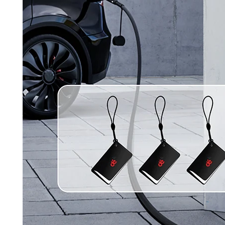
Prilagođeno za obitelj i više korisnika
– wallbox
dolazi s tri
RFID kartice
, što omogućuje
personalizirani pristup i sigurnost
za sve članove
domaćinstva. Kartice se mogu koristiti za
dijeljenje
punionice među članovima obitelji
ili kao
rezervna
kopija
za svakodnevnu upotrebu, čime se osigurava
praktično i sigurno punjenje za više osoba.