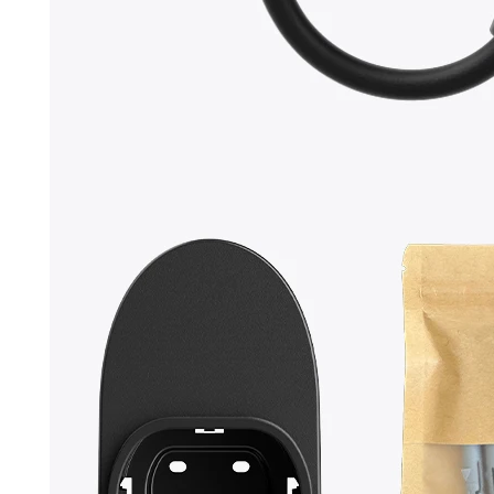
Duljina kabla:
5m, 7,5m, 10m, 12,5m, 15m
1 recenzija za
dé Wallbox trofazna
punionica za punjenje električnih
vozila (EV) snage 11kW s CEE
utičnicom (CRNI) | WIFI