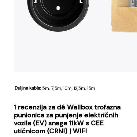
Ocijenjeno
5
od 5
Maja
–
01.10.2025
Odlično, preporučujem.
Napiši recenziju
Vaša adresa e-pošte neće biti objavljena.
Obavezna polja su označena sa
* (obavezno)
Vaša ocjena
*
Vaša recenzija
*