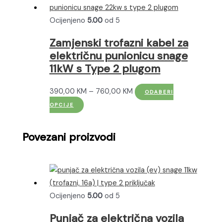
Ocijenjeno
5.00
od 5
Zamjenski trofazni kabel za
električnu punionicu snage
11kW s Type 2 plugom
Raspon
390,00
KM
–
760,00
KM
ODABERI
Ovaj
cijena:
OPCIJE
proizvod
od
ima
390,00 KM
Povezani proizvodi
više
do
varijanti.
760,00 KM
Opcije
se
mogu
Ocijenjeno
5.00
od 5
odabrati
Punjač za električna vozila
na