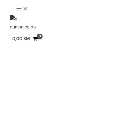
Preskoči
MAIN
MENU
na
sadržaj
0,00
KM