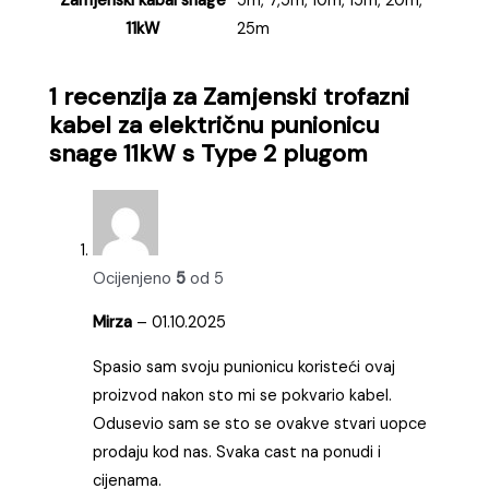
Zamjenski kabal snage
5m, 7,5m, 10m, 15m, 20m,
11kW
25m
1 recenzija za
Zamjenski trofazni
kabel za električnu punionicu
snage 11kW s Type 2 plugom
Ocijenjeno
5
od 5
Mirza
–
01.10.2025
Spasio sam svoju punionicu koristeći ovaj
proizvod nakon sto mi se pokvario kabel.
Odusevio sam se sto se ovakve stvari uopce
prodaju kod nas. Svaka cast na ponudi i
cijenama.