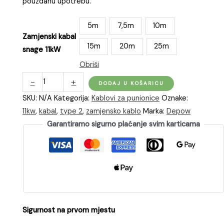
pouzdanu upotrebu.
5m
7,5m
10m
Zamjenski kabal
15m
20m
25m
snage 11kW
Obriši
Zamjenski
-
+
DODAJ U KOŠARICU
trofazni
SKU:
N/A
Kategorija:
Kablovi za punionice
Oznake:
kabel
11kw
,
kabal
,
type 2
,
zamjensko kablo
Marka:
Depow
za
Garantiramo sigurno plaćanje svim karticama
električnu
punionicu
snage
11kW
s
Type
2
Sigurnost na prvom mjestu
plugom