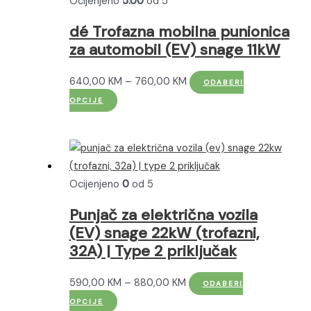
Ocijenjeno
5.00
od 5
se
mogu
dé Trofazna mobilna punionica
odabrati
za automobil (EV) snage 11kW
na
stranici
Raspon
640,00
KM
–
760,00
KM
ODABERI
proizvoda
Ovaj
cijena:
OPCIJE
proizvod
od
ima
640,00 KM
više
do
varijanti.
760,00 KM
Ocijenjeno
0
od 5
Opcije
se
Punjač za električna vozila
mogu
(EV) snage 22kW (trofazni,
odabrati
32A) | Type 2 priključak
na
stranici
Raspon
590,00
KM
–
880,00
KM
ODABERI
proizvoda
Ovaj
cijena:
OPCIJE