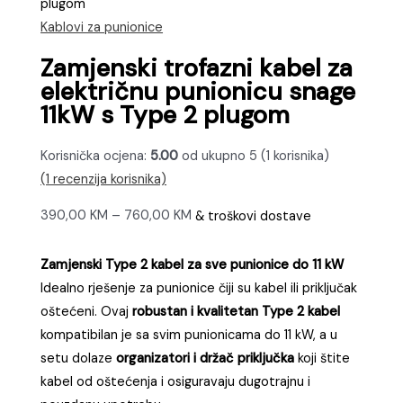
plugom
Kablovi za punionice
Zamjenski trofazni kabel za
električnu punionicu snage
11kW s Type 2 plugom
Korisnička ocjena:
5.00
od ukupno 5 (
1
korisnika)
(
1
recenzija korisnika)
Raspon
390,00
KM
–
760,00
KM
& troškovi dostave
cijena:
od
Zamjenski Type 2 kabel za sve punionice do 11 kW
390,00 KM
Idealno rješenje za punionice čiji su kabel ili priključak
do
oštećeni. Ovaj
robustan i kvalitetan Type 2 kabel
760,00 KM
kompatibilan je sa svim punionicama do 11 kW, a u
setu dolaze
organizatori i držač priključka
koji štite
kabel od oštećenja i osiguravaju dugotrajnu i