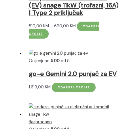
(EV) snage 11kW (trofazni, 16A)
stranici
| Type 2 priključak
proizvoda
Raspon
510,00
KM
–
630,00
KM
ODABERI
Ovaj
cijena:
OPCIJE
proizvod
od
ima
510,00 KM
više
do
Ocijenjeno
5.00
od 5
varijanti.
630,00 KM
Opcije
go-e Gemini 2.0 punjač za EV
se
mogu
Ovaj
1.619,00
KM
ODABERI OPCIJE
odabrati
proizvod
na
ima
stranici
više
proizvoda
varijanti.
Rasprodano
Opcije