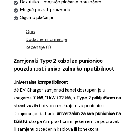
Bez rizika - moguće plaćanje pouzećem
količina
Moguć povrat proizvoda
Sigurno plaćanje
Opis
Dodatne informacije
Recenzije (1)
Zamjenski Type 2 kabel za punionice –
pouzdanost i univerzalna kompatibilnost
Universalna kompatibilnost
dé EV Charger zamjenski kabel dostupan je u
snagama
7 kW, 11 kW i
22 kW
, s
Type 2 priključkom na
strani vozila
i otvorenim krajem za punionicu.
Dizajniran je da bude
univerzalan za sve punionice na
tržištu
, što ga čini praktičnim rješenjem za popravak
ili zamjenu oštećenih kablova ili konektora.